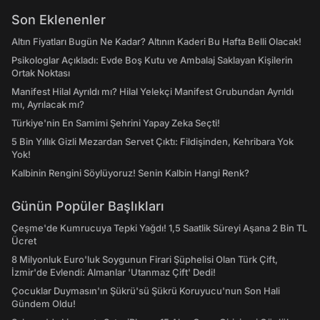
Son Eklenenler
Altın Fiyatları Bugün Ne Kadar? Altının Kaderi Bu Hafta Belli Olacak!
Psikologlar Açıkladı: Evde Boş Kutu ve Ambalaj Saklayan Kişilerin
Ortak Noktası
Manifest Hilal Ayrıldı mı? Hilal Yelekçi Manifest Grubundan Ayrıldı
mı, Ayrılacak mı?
Türkiye'nin En Samimi Şehrini Yapay Zeka Seçti!
5 Bin Yıllık Gizli Mezardan Servet Çıktı: Fildişinden, Kehribara Yok
Yok!
Kalbinin Rengini Söylüyoruz! Senin Kalbin Hangi Renk?
Günün Popüler Başlıkları
Çeşme'de Kumrucuya Tepki Yağdı! 1,5 Saatlik Süreyi Aşana 2 Bin TL
Ücret
8 Milyonluk Euro'luk Soygunun Firari Şüphelisi Olan Türk Çift,
İzmir'de Evlendi: Almanlar 'Utanmaz Çift' Dedi!
Çocuklar Duymasın'ın Şükrü'sü Şükrü Koruyucu'nun Son Hali
Gündem Oldu!