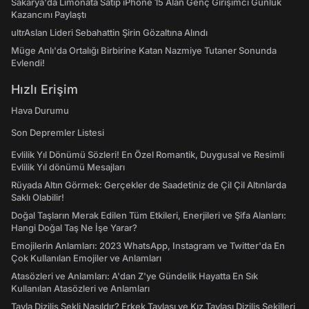
Sakarya'da Limonata Satıp iPhone 15 Alan Genç Girişimci Günlük
Kazancını Paylaştı
ultrAslan Lideri Sebahattin Şirin Gözaltına Alındı
Müge Anlı'da Ortalığı Birbirine Katan Nazmiye Tutaner Sonunda
Evlendi!
Hızlı Erişim
Hava Durumu
Son Depremler Listesi
Evlilik Yıl Dönümü Sözleri! En Özel Romantik, Duygusal ve Resimli
Evlilik Yıl dönümü Mesajları
Rüyada Altın Görmek: Gerçekler de Saadetiniz de Çil Çil Altınlarda
Saklı Olabilir!
Doğal Taşların Merak Edilen Tüm Etkileri, Enerjileri ve Şifa Alanları:
Hangi Doğal Taş Ne İşe Yarar?
Emojilerin Anlamları: 2023 WhatsApp, Instagram ve Twitter'da En
Çok Kullanılan Emojiler ve Anlamları
Atasözleri ve Anlamları: A'dan Z'ye Gündelik Hayatta En Sık
Kullanılan Atasözleri ve Anlamları
Tavla Diziliş Şekli Nasıldır? Erkek Tavlası ve Kız Tavlası Diziliş Şekilleri