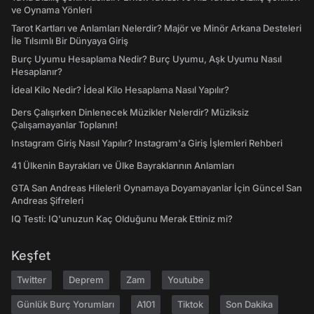
ve Oynama Yönleri
Tarot Kartları ve Anlamları Nelerdir? Majör ve Minör Arkana Desteleri
İle Tılsımlı Bir Dünyaya Giriş
Burç Uyumu Hesaplama Nedir? Burç Uyumu, Aşk Uyumu Nasıl
Hesaplanır?
İdeal Kilo Nedir? İdeal Kilo Hesaplama Nasıl Yapılır?
Ders Çalışırken Dinlenecek Müzikler Nelerdir? Müziksiz
Çalışamayanlar Toplanın!
Instagram Giriş Nasıl Yapılır? Instagram'a Giriş İşlemleri Rehberi
41 Ülkenin Bayrakları ve Ülke Bayraklarının Anlamları
GTA San Andreas Hileleri! Oynamaya Doyamayanlar İçin Güncel San
Andreas Şifreleri
IQ Testi: IQ'unuzun Kaç Olduğunu Merak Ettiniz mi?
Keşfet
Twitter
Deprem
Zam
Youtube
Günlük Burç Yorumları
A101
Tiktok
Son Dakika