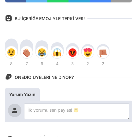
BU İÇERİĞE EMOJİYLE TEPKİ VER!
8
7
6
4
3
2
2
ONEDİO ÜYELERİ NE DİYOR?
Yorum Yazın