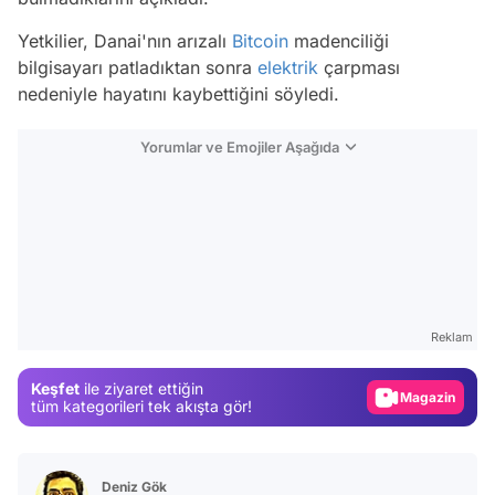
Yetkilier, Danai'nın arızalı
Bitcoin
madenciliği
bilgisayarı patladıktan sonra
elektrik
çarpması
nedeniyle hayatını kaybettiğini söyledi.
Yorumlar ve Emojiler Aşağıda
Video
Test
Reklam
Gündem
Keşfet
ile ziyaret ettiğin
Magazin
tüm kategorileri tek akışta gör!
Video
Test
Deniz Gök