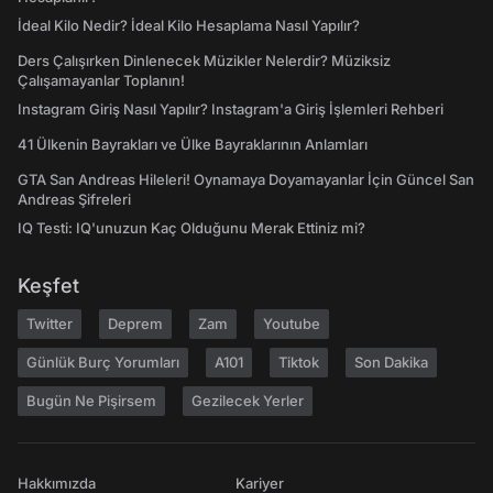
İdeal Kilo Nedir? İdeal Kilo Hesaplama Nasıl Yapılır?
Ders Çalışırken Dinlenecek Müzikler Nelerdir? Müziksiz
Çalışamayanlar Toplanın!
Instagram Giriş Nasıl Yapılır? Instagram'a Giriş İşlemleri Rehberi
41 Ülkenin Bayrakları ve Ülke Bayraklarının Anlamları
GTA San Andreas Hileleri! Oynamaya Doyamayanlar İçin Güncel San
Andreas Şifreleri
IQ Testi: IQ'unuzun Kaç Olduğunu Merak Ettiniz mi?
Keşfet
Twitter
Deprem
Zam
Youtube
Günlük Burç Yorumları
A101
Tiktok
Son Dakika
Bugün Ne Pişirsem
Gezilecek Yerler
Hakkımızda
Kariyer