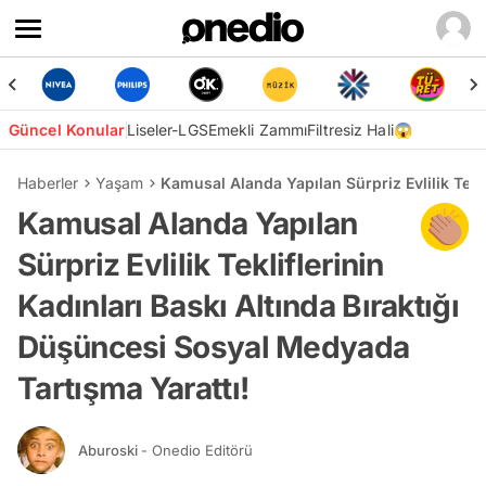
Güncel Konular
Liseler-LGS
Emekli Zammı
Filtresiz Hali😱
Haberler
Yaşam
Kamusal Alanda Yapılan Sürpriz Evlilik Tekl
Kamusal Alanda Yapılan
Sürpriz Evlilik Tekliflerinin
Kadınları Baskı Altında Bıraktığı
Düşüncesi Sosyal Medyada
Tartışma Yarattı!
Aburoski
- Onedio Editörü