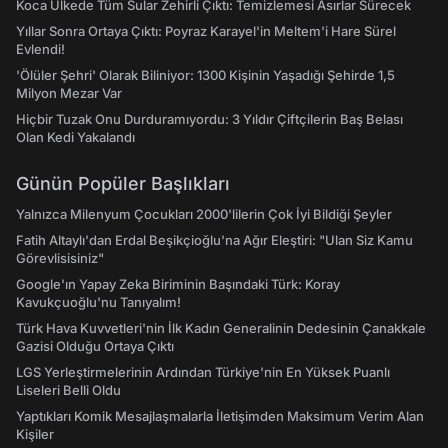
Koca Ülkede Tüm Sular Zehirli Çıktı: Temizlemesi Asırlar Sürecek
Yıllar Sonra Ortaya Çıktı: Poyraz Karayel'in Meltem'i Hare Sürel
Evlendi!
'Ölüler Şehri' Olarak Biliniyor: 1300 Kişinin Yaşadığı Şehirde 1,5
Milyon Mezar Var
Hiçbir Tuzak Onu Durduramıyordu: 3 Yıldır Çiftçilerin Baş Belası
Olan Kedi Yakalandı
Günün Popüler Başlıkları
Yalnızca Milenyum Çocukları 2000'lilerin Çok İyi Bildiği Şeyler
Fatih Altaylı'dan Erdal Beşikçioğlu'na Ağır Eleştiri: "Ulan Siz Kamu
Görevlisisiniz"
Google'ın Yapay Zeka Biriminin Başındaki Türk: Koray
Kavukçuoğlu'nu Tanıyalım!
Türk Hava Kuvvetleri'nin İlk Kadın Generalinin Dedesinin Çanakkale
Gazisi Olduğu Ortaya Çıktı
LGS Yerleştirmelerinin Ardından Türkiye'nin En Yüksek Puanlı
Liseleri Belli Oldu
Yaptıkları Komik Mesajlaşmalarla İletişimden Maksimum Verim Alan
Kişiler