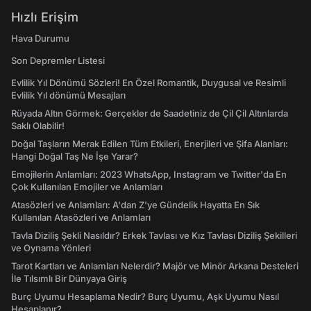
Hızlı Erişim
Hava Durumu
Son Depremler Listesi
Evlilik Yıl Dönümü Sözleri! En Özel Romantik, Duygusal ve Resimli
Evlilik Yıl dönümü Mesajları
Rüyada Altın Görmek: Gerçekler de Saadetiniz de Çil Çil Altınlarda
Saklı Olabilir!
Doğal Taşların Merak Edilen Tüm Etkileri, Enerjileri ve Şifa Alanları:
Hangi Doğal Taş Ne İşe Yarar?
Emojilerin Anlamları: 2023 WhatsApp, Instagram ve Twitter'da En
Çok Kullanılan Emojiler ve Anlamları
Atasözleri ve Anlamları: A'dan Z'ye Gündelik Hayatta En Sık
Kullanılan Atasözleri ve Anlamları
Tavla Diziliş Şekli Nasıldır? Erkek Tavlası ve Kız Tavlası Diziliş Şekilleri
ve Oynama Yönleri
Tarot Kartları ve Anlamları Nelerdir? Majör ve Minör Arkana Desteleri
İle Tılsımlı Bir Dünyaya Giriş
Burç Uyumu Hesaplama Nedir? Burç Uyumu, Aşk Uyumu Nasıl
Hesaplanır?