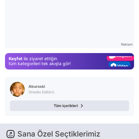
Video
Test
Gündem
Reklam
Magazin
Keşfet
ile ziyaret ettiğin
Video
tüm kategorileri tek akışta gör!
Test
Aburoski
Onedio Editörü
Tüm içerikleri
Sana Özel Seçtiklerimiz