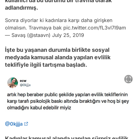
kullanıcı da bu durumu bir travma olarak
adlandırmış.
Sonra diyorlar ki kadınlara karşı daha girişken
olmalısın. Travmaya bak
pic.twitter.com/fL3vl7I9am
— Savaş (@staavn)
July 25, 2019
İşte bu yaşanan durumla birlikte sosyal
medyada kamusal alanda yapılan evlilik
teklifiyle ilgili tartışma başladı.
@0kjjja
Kadınlar kamusal alanda yapılan sürpriz evlilik