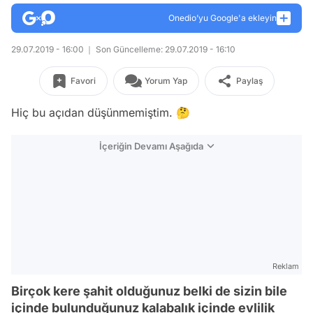
Onedio’yu Google'a ekleyin
29.07.2019 - 16:00
Son Güncelleme: 29.07.2019 - 16:10
Favori
Yorum Yap
Paylaş
Hiç bu açıdan düşünmemiştim. 🤔
İçeriğin Devamı Aşağıda
Reklam
Birçok kere şahit olduğunuz belki de sizin bile
içinde bulunduğunuz kalabalık içinde evlilik