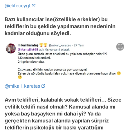
@elifeceygt
Bazı kullanıcılar ise(özellikle erkekler) bu
tekliflerin bu şekilde yapılmasının nedeninin
kadınlar olduğunu söyledi.
@mikail_karatas
Avm teklifleri, kalabalık sokak teklifleri... Sizce
evlilik teklifi nasıl olmalı? Kamusal alanda mı
yoksa baş başayken mi daha iyi? Ya da
gerçekten kamusal alanda yapılan sürpriz
tekliflerin psikolojik bir baskı yarattığını