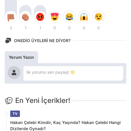
3
1
1
0
0
0
0
ONEDİO ÜYELERİ NE DİYOR?
Yorum Yazın
En Yeni İçerikler!
TV
Hakan Çelebi Kimdir, Kaç Yaşında? Hakan Çelebi Hangi
Dizilerde Oynadı?