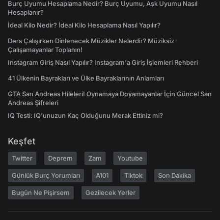
Burç Uyumu Hesaplama Nedir? Burç Uyumu, Aşk Uyumu Nasıl
Hesaplanır?
İdeal Kilo Nedir? İdeal Kilo Hesaplama Nasıl Yapılır?
Ders Çalışırken Dinlenecek Müzikler Nelerdir? Müziksiz
Çalışamayanlar Toplanın!
Instagram Giriş Nasıl Yapılır? Instagram'a Giriş İşlemleri Rehberi
41 Ülkenin Bayrakları ve Ülke Bayraklarının Anlamları
GTA San Andreas Hileleri! Oynamaya Doyamayanlar İçin Güncel San
Andreas Şifreleri
IQ Testi: IQ'unuzun Kaç Olduğunu Merak Ettiniz mi?
Keşfet
Twitter
Deprem
Zam
Youtube
Günlük Burç Yorumları
A101
Tiktok
Son Dakika
Bugün Ne Pişirsem
Gezilecek Yerler