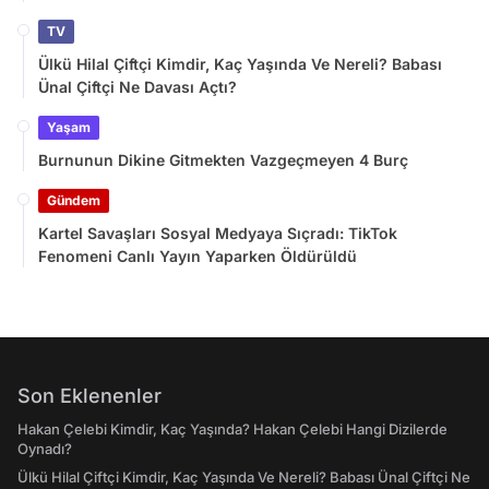
TV
Ülkü Hilal Çiftçi Kimdir, Kaç Yaşında Ve Nereli? Babası
Ünal Çiftçi Ne Davası Açtı?
Yaşam
Burnunun Dikine Gitmekten Vazgeçmeyen 4 Burç
Gündem
Kartel Savaşları Sosyal Medyaya Sıçradı: TikTok
Fenomeni Canlı Yayın Yaparken Öldürüldü
Son Eklenenler
Hakan Çelebi Kimdir, Kaç Yaşında? Hakan Çelebi Hangi Dizilerde
Oynadı?
Ülkü Hilal Çiftçi Kimdir, Kaç Yaşında Ve Nereli? Babası Ünal Çiftçi Ne