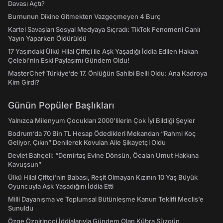
Davası Açtı?
Burnunun Dikine Gitmekten Vazgeçmeyen 4 Burç
Kartel Savaşları Sosyal Medyaya Sıçradı: TikTok Fenomeni Canlı
Yayın Yaparken Öldürüldü
17 Yaşındaki Ülkü Hilal Çiftçi ile Aşk Yaşadığı İddia Edilen Hakan
Çelebi'nin Eski Paylaşımı Gündem Oldu!
MasterChef Türkiye’de 17. Önlüğün Sahibi Belli Oldu: Ana Kadroya
Kim Girdi?
Günün Popüler Başlıkları
Yalnızca Milenyum Çocukları 2000'lilerin Çok İyi Bildiği Şeyler
Bodrum’da 70 Bin TL Hesap Ödedikleri Mekandan “Rahmi Koç
Geliyor, Çıkın” Denilerek Kovulan Aile Şikayetçi Oldu
Devlet Bahçeli: “Demirtaş Evine Dönsün, Öcalan Umut Hakkına
Kavuşsun”
Ülkü Hilal Çiftçi'nin Babası, Reşit Olmayan Kızının 10 Yaş Büyük
Oyuncuyla Aşk Yaşadığını İddia Etti
Milli Dayanışma ve Toplumsal Bütünleşme Kanun Teklifi Meclis’e
Sunuldu
Özge Özpirinçci İddialarıyla Gündem Olan Kübra Süzgün