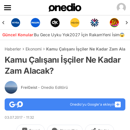
Güncel Konular
Bu Gece Uyku Yok
2027 İçin Rakam
Yeni İsim😱
Haberler
Ekonomi
Kamu Çalışanı İşçiler Ne Kadar Zam Alac
Kamu Çalışanı İşçiler Ne Kadar
Zam Alacak?
FreiGeist
- Onedio Editörü
Onedio’yu Google'a ekleyin
03.07.2017 - 11:32