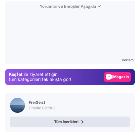
Yorumlar ve Emojiler Aşağıda
Video
Test
Reklam
Gündem
Keşfet
ile ziyaret ettiğin
Magazin
tüm kategorileri tek akışta gör!
Video
Test
FreiGeist
Onedio Editörü
Tüm içerikleri