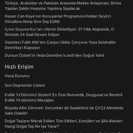
Türkiye, Arabistan ve Pakistan Arasında Mekke Anlaşması: Birine
Yapılan Saldırı Hepsine Yapılmış Sayılacak
Hasan Can Kaya’nın Konuşanlar Programına Katılan Seyirci
Gözaltına Alınıp Sınır Dışı Edildi
İçme Suyuna Kur'an-ı Kerim Dinletiliyor: 31 Yıllık Alışkanlık, O
İlimizde 24 Saat Devam Ediyor
Gazeteci Fatih Atik'ten Çarpıcı İddia: Çerçeve Yasa Selahattin
Demirtaş'ı Kapsıyor
Dursun Özbek'in Veda Davetine Icardi'den Soğuk Yanıt
Hızlı Erişim
Hava Durumu
Son Depremler Listesi
Evlilik Yıl Dönümü Sözleri! En Özel Romantik, Duygusal ve Resimli
Evlilik Yıl dönümü Mesajları
Rüyada Altın Görmek: Gerçekler de Saadetiniz de Çil Çil Altınlarda
Saklı Olabilir!
Doğal Taşların Merak Edilen Tüm Etkileri, Enerjileri ve Şifa Alanları:
Hangi Doğal Taş Ne İşe Yarar?