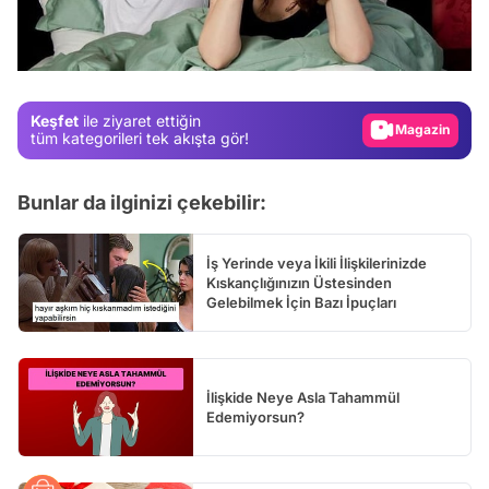
Test
Gündem
Magazin
Keşfet
ile ziyaret ettiğin
Video
tüm kategorileri tek akışta gör!
Test
Bunlar da ilginizi çekebilir:
İş Yerinde veya İkili İlişkilerinizde
Kıskançlığınızın Üstesinden
Gelebilmek İçin Bazı İpuçları
İlişkide Neye Asla Tahammül
Edemiyorsun?