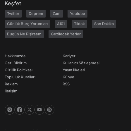
Keşfet
Twitter
Deprem
Zam
Youtube
Günlük Burç Yorumları
A101
Tiktok
Son Dakika
Bugün Ne Pişirsem
Gezilecek Yerler
Hakkımızda
Kariyer
Geri Bildirim
Kullanıcı Sözleşmesi
Gizlilik Politikası
Yayın İlkeleri
Topluluk Kuralları
Künye
Reklam
RSS
İletişim