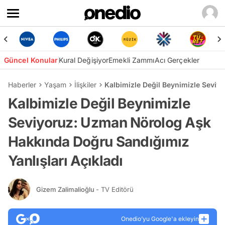
Güncel Konular
Kural Değişiyor
Emekli Zammı
Acı Gerçekler
Haberler
Yaşam
İlişkiler
Kalbimizle Değil Beynimizle Seviy
Kalbimizle Değil Beynimizle
Seviyoruz: Uzman Nörolog Aşk
Hakkında Doğru Sandığımız
Yanlışları Açıkladı
Gizem Zalimalioğlu
- TV Editörü
Onedio’yu Google'a ekleyin