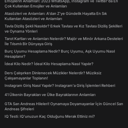
Emojilerin Anlamları: 2023 WhatsApp, Instagram ve Twitter'da En
Çok Kullanılan Emojiler ve Anlamları
Atasözleri ve Anlamları: A'dan Z'ye Gündelik Hayatta En Sık
Kullanılan Atasözleri ve Anlamları
Tavla Diziliş Şekli Nasıldır? Erkek Tavlası ve Kız Tavlası Diziliş Şekilleri
ve Oynama Yönleri
Tarot Kartları ve Anlamları Nelerdir? Majör ve Minör Arkana Desteleri
İle Tılsımlı Bir Dünyaya Giriş
Burç Uyumu Hesaplama Nedir? Burç Uyumu, Aşk Uyumu Nasıl
Hesaplanır?
İdeal Kilo Nedir? İdeal Kilo Hesaplama Nasıl Yapılır?
Ders Çalışırken Dinlenecek Müzikler Nelerdir? Müziksiz
Çalışamayanlar Toplanın!
Instagram Giriş Nasıl Yapılır? Instagram'a Giriş İşlemleri Rehberi
41 Ülkenin Bayrakları ve Ülke Bayraklarının Anlamları
GTA San Andreas Hileleri! Oynamaya Doyamayanlar İçin Güncel San
Andreas Şifreleri
IQ Testi: IQ'unuzun Kaç Olduğunu Merak Ettiniz mi?