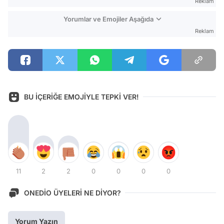
Reklam
Yorumlar ve Emojiler Aşağıda
Reklam
BU İÇERİĞE EMOJİYLE TEPKİ VER!
11
2
2
0
0
0
0
ONEDİO ÜYELERİ NE DİYOR?
Yorum Yazın