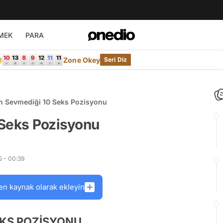
MEK
PARA

Zone Okey
Seri Diz
ın Sevmediği 10 Seks Pozisyonu
 Seks Pozisyonu
5 - 00:39
en kaynak olarak ekleyin
EKS POZİSYONU