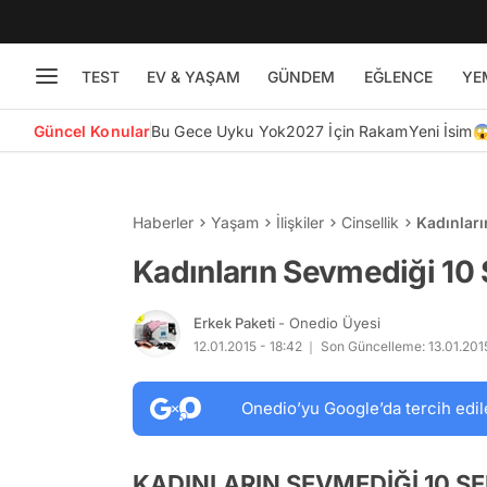
TEST
EV & YAŞAM
GÜNDEM
EĞLENCE
YE
Güncel Konular
Bu Gece Uyku Yok
2027 İçin Rakam
Yeni İsim
Haberler
Yaşam
İlişkiler
Cinsellik
Kadınlar
Kadınların Sevmediği 10
Erkek Paketi
- Onedio Üyesi
12.01.2015 - 18:42
Son Güncelleme: 13.01.201
Onedio’yu Google’da tercih edil
KADINLARIN SEVMEDİĞİ 10 S