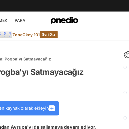
MEK
PARA
ZoneOkey 101
Seri Diz
a: Pogba'yı Satmayacağız
Pogba'yı Satmayacağız
en kaynak olarak ekleyin
ından Avrupa'yı da sallamaya devam ediyor.