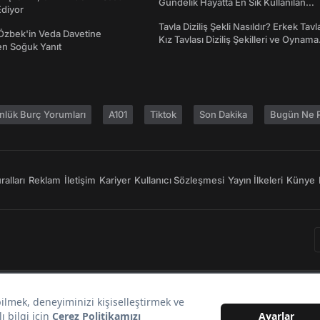
Gündelik Hayatta En Sık Kullanılan
diyor
Atasözleri ve Anlamları
Tavla Diziliş Şekli Nasıldır? Erkek Tavl
Özbek'in Veda Davetine
Kız Tavlası Diziliş Şekilleri ve Oynama
en Soğuk Yanıt
Yönleri
nlük Burç Yorumları
A101
Tiktok
Son Dakika
Bugün Ne P
alları
Reklam
İletişim
Kariyer
Kullanıcı Sözleşmesi
Yayın İlkeleri
Künye
Bir
markasıdır.