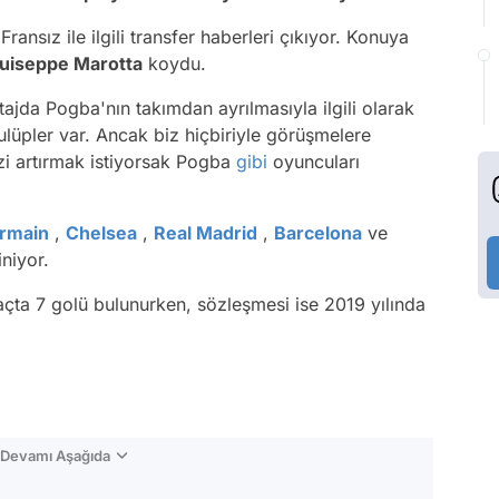
nsız ile ilgili transfer haberleri çıkıyor. Konuya
uiseppe Marotta
koydu.
tajda Pogba'nın takımdan ayrılmasıyla ilgili olarak
lüpler var. Ancak biz hiçbiriyle görüşmelere
zi artırmak istiyorsak Pogba
gibi
oyuncuları
ermain
,
Chelsea
,
Real Madrid
,
Barcelona
ve
iniyor.
çta 7 golü bulunurken, sözleşmesi ise 2019 yılında
n Devamı Aşağıda