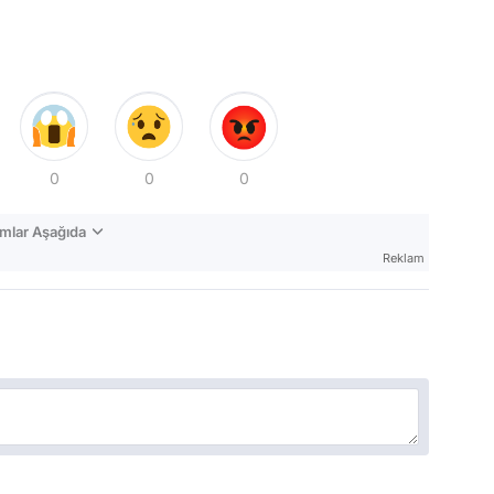
0
0
0
mlar Aşağıda
Reklam