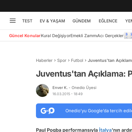
TEST
EV & YAŞAM
GÜNDEM
EĞLENCE
YE
Güncel Konular
Kural Değişiyor
Emekli Zammı
Acı Gerçekler
Haberler
Spor
Futbol
Juventus'tan Açıklam
Juventus'tan Açıklama: 
Enver K.
- Onedio Üyesi
16.03.2015 - 18:49
Onedio’yu Google’da tercih edil
Paul Pogba performansıyla
İtalya
'nın ard