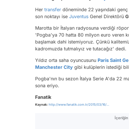
Her
transfer
döneminde 22 yaşındaki genç Fra
son noktayı ise
Juventus
Genel Direktörü
G
Marotta bir İtalyan radyosuna verdiği röpor
'Pogba'ya 70 hatta 80 milyon euro veren ku
başlamak dahi istemiyoruz. Çünkü kalitemi
kadromuzda tutmalıyız ve tutacağız' dedi.
Yıldız orta saha oyuncusunu
Paris Saint G
Manchester City
gibi kulüplerin istediği bil
Pogba'nın bu sezon İtalya Serie A'da 22 ma
sona eriyo.
Fanatik
Kaynak:
http://www.fanatik.com.tr/2015/03/16/...
İçeriği