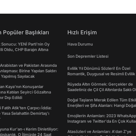
 Popüler Başlıkları
Hızlı Erişim
t Sonucu: YENİ Parti'nin Oy
Hava Durumu
lli Oldu, CHP Barajın Altına
Son Depremler Listesi
 Arabistan ve Pakistan Arasında
Evlilik Yıl Dönümü Sözleri! En Özel
laşması: Birine Yapılan Saldırı
Romantik, Duygusal ve Resimli Evlilik 
Yapılmış Sayılacak
dönümü Mesajları
Rüyada Altın Görmek: Gerçekler de
an Kaya’nın Konuşanlar
Saadetiniz de Çil Çil Altınlarda Saklı Ol
na Katılan Seyirci Gözaltına
nır Dışı Edildi
Doğal Taşların Merak Edilen Tüm Etkil
Enerjileri ve Şifa Alanları: Hangi Doğa
 Fatih Atik'ten Çarpıcı İddia:
Ne İşe Yarar?
Yasa Selahattin Demirtaş'ı
Emojilerin Anlamları: 2023 WhatsApp
r
Instagram ve Twitter'da En Çok Kulla
Emojiler ve Anlamları
una Kur'an-ı Kerim Dinletiliyor:
Atasözleri ve Anlamları: A'dan Z'ye
 Alışkanlık, O İlimizde 24 Saat