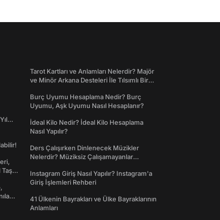
Tarot Kartları ve Anlamları Nelerdir? Majör
ve Minör Arkana Desteleri İle Tılsımlı Bir
Dünyaya Giriş
Burç Uyumu Hesaplama Nedir? Burç
Uyumu, Aşk Uyumu Nasıl Hesaplanır?
Yıl
İdeal Kilo Nedir? İdeal Kilo Hesaplama
Nasıl Yapılır?
abilir!
Ders Çalışırken Dinlenecek Müzikler
Nelerdir? Müziksiz Çalışamayanlar
eri,
Toplanın!
l Taş
Instagram Giriş Nasıl Yapılır? Instagram'a
Giriş İşlemleri Rehberi
,
nılan
41 Ülkenin Bayrakları ve Ülke Bayraklarının
Anlamları