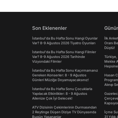
Son Eklenenler
Günün
İstanbul'da Bu Hafta Sonu Hangi Oyunlar
İlk Anke
Var? 8-9 Ağustos 2026 Tiyatro Oyunları
Oranı Be
Düştü!
İstanbul'da Bu Hafta Sonu Hangi Filmler
Var? 8-9 Ağustos 2026 Tarihinde
Türkiye,
Vizyondaki Filmler
Mekke An
Hepsine 
İstanbul'da Bu Hafta Sonu Kaçırmamanız
Gereken Konserler: 8 - 9 Ağustos
Hasan C
Günleri Müziğe Doyamayacaksınız!
Programı
Alınıp Sı
İstanbul'da Bu Hafta Sonu Çocuklarla
Yapılacak Etkinlikler: 8 - 9 Ağustos
Gazeteci
Ailenize Çok İyi Gelecek!
Çerçeve 
Kapsıyo
ATV Dizisinin Çekimlerinin Durmasından
2 Reytinge Düşen Diziye TV Dünyasında
İçme Suy
Bugün Yaşananlar
31 Yıllık