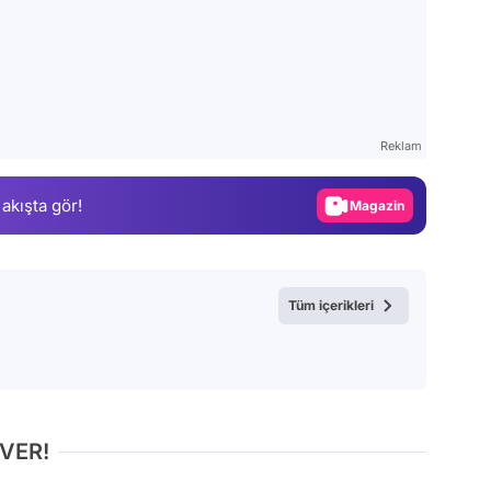
Video
Test
Reklam
Gündem
 akışta gör!
Magazin
Video
Test
Tüm içerikleri
 VER!