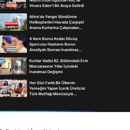
Vivanz Eden'i Bir Araya Getirdi
Atina'da Yangın Söndürme
Helikopterleri Havada Çarpıştı!
Arama Kurtarma Çalışmaları
Başlatıldı
4 Kere Burnu Kırılan Dövüş
Sporcusu Hastanın Burun
Ameliyatı Sonrası İnanılmaz
Değişimi
Kurtlar Vadisi 82. Bölümdeki Evin
Manzarasının Yıllar İçindeki
İnanılmaz Değişimi
Her Gün Farklı Bir Ülkenin
Yemeğini Yapan İçerik Üreticisi
Türk Mutfağı Menüsüyle
İzleyenlerden Tam Not Aldı