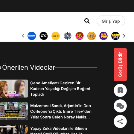
Giriş Yap
Görüş Bildir
Önerilen Videolar
Çene Ameliyatı Geçiren Bir
Kadının Yaşadığı Değişim Beğeni
Topladı
Malzemeci Sandı, Arjantin'in Don
Corleone'si Çıktı: Emre Tilev'den
Yıllar Sonra Gelen Noray Nakis
İtirafı
Yapay Zeka Videoları ile Bilinen
Nazmi Özdil Oğuzhan Koç ile