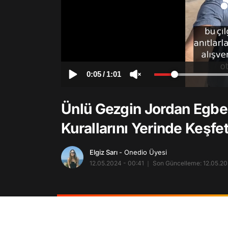
0:05
/
1:01
Ünlü Gezgin Jordan Egber
Kurallarını Yerinde Keşfet
Elgiz Sarı
- Onedio Üyesi
12.05.2024 - 00:41
Son Güncelleme: 12.05.20