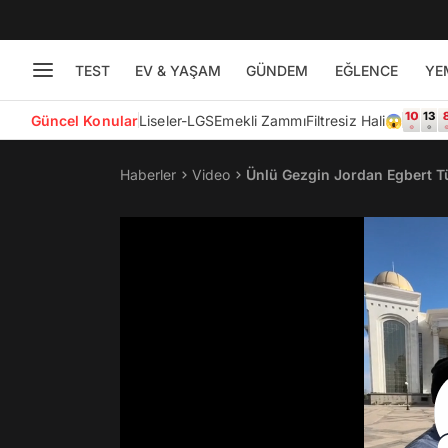
TEST
EV & YAŞAM
GÜNDEM
EĞLENCE
YE
Güncel Konular
Liseler-LGS
Emekli Zammı
Filtresiz Hali😱
Haberler
Video
Ünlü Gezgin Jordan Egbert Tür