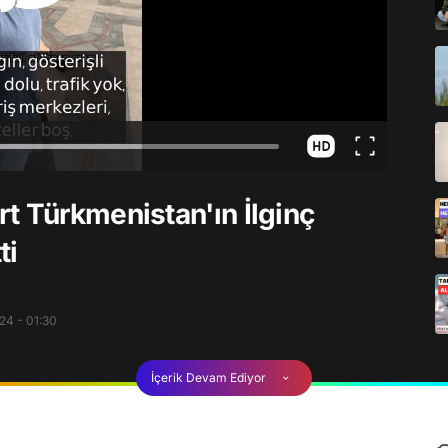
t Türkmenistan'ın İlginç
ti
24 - 01:30
İçerik Devam Ediyor