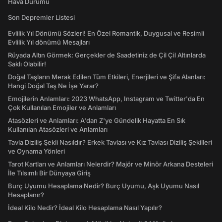
Hava Durumu
Son Depremler Listesi
Evlilik Yıl Dönümü Sözleri! En Özel Romantik, Duygusal ve Resimli
Evlilik Yıl dönümü Mesajları
Rüyada Altın Görmek: Gerçekler de Saadetiniz de Çil Çil Altınlarda
Saklı Olabilir!
Doğal Taşların Merak Edilen Tüm Etkileri, Enerjileri ve Şifa Alanları:
Hangi Doğal Taş Ne İşe Yarar?
Emojilerin Anlamları: 2023 WhatsApp, Instagram ve Twitter'da En
Çok Kullanılan Emojiler ve Anlamları
Atasözleri ve Anlamları: A'dan Z'ye Gündelik Hayatta En Sık
Kullanılan Atasözleri ve Anlamları
Tavla Diziliş Şekli Nasıldır? Erkek Tavlası ve Kız Tavlası Diziliş Şekilleri
ve Oynama Yönleri
Tarot Kartları ve Anlamları Nelerdir? Majör ve Minör Arkana Desteleri
İle Tılsımlı Bir Dünyaya Giriş
Burç Uyumu Hesaplama Nedir? Burç Uyumu, Aşk Uyumu Nasıl
Hesaplanır?
İdeal Kilo Nedir? İdeal Kilo Hesaplama Nasıl Yapılır?