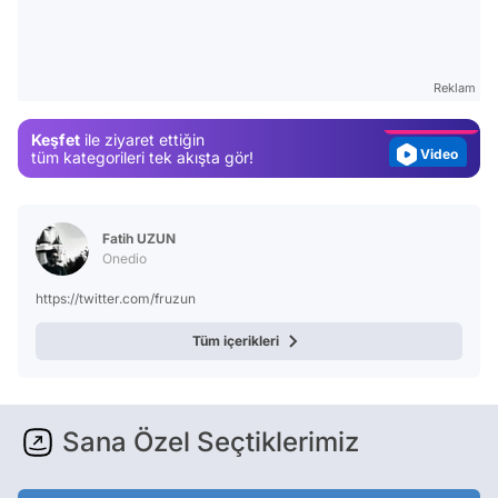
Video
Test
Gündem
Reklam
Magazin
Keşfet
ile ziyaret ettiğin
Video
tüm kategorileri tek akışta gör!
Test
Fatih UZUN
Onedio
https://twitter.com/fruzun
Tüm içerikleri
Sana Özel Seçtiklerimiz