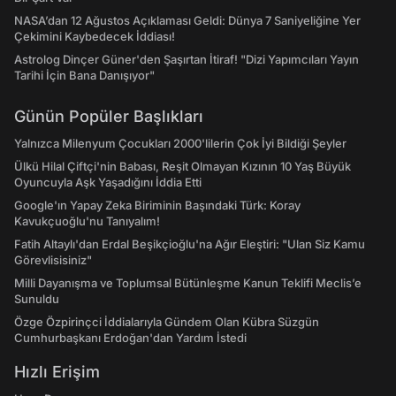
NASA’dan 12 Ağustos Açıklaması Geldi: Dünya 7 Saniyeliğine Yer
Çekimini Kaybedecek İddiası!
Astrolog Dinçer Güner'den Şaşırtan İtiraf! "Dizi Yapımcıları Yayın
Tarihi İçin Bana Danışıyor"
Günün Popüler Başlıkları
Yalnızca Milenyum Çocukları 2000'lilerin Çok İyi Bildiği Şeyler
Ülkü Hilal Çiftçi'nin Babası, Reşit Olmayan Kızının 10 Yaş Büyük
Oyuncuyla Aşk Yaşadığını İddia Etti
Google'ın Yapay Zeka Biriminin Başındaki Türk: Koray
Kavukçuoğlu'nu Tanıyalım!
Fatih Altaylı'dan Erdal Beşikçioğlu'na Ağır Eleştiri: "Ulan Siz Kamu
Görevlisisiniz"
Milli Dayanışma ve Toplumsal Bütünleşme Kanun Teklifi Meclis’e
Sunuldu
Özge Özpirinçci İddialarıyla Gündem Olan Kübra Süzgün
Cumhurbaşkanı Erdoğan'dan Yardım İstedi
Hızlı Erişim