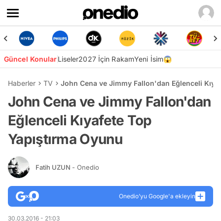
Güncel Konular
Liseler
2027 İçin Rakam
Yeni İsim😱
Haberler
TV
John Cena ve Jimmy Fallon'dan Eğlenceli Kıya
John Cena ve Jimmy Fallon'dan
Eğlenceli Kıyafete Top
Yapıştırma Oyunu
Fatih UZUN
- Onedio
Onedio’yu Google'a ekleyin
30.03.2016 - 21:03