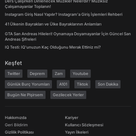
Ders Çalışırken Dinlenecek Müzikler Nelerdir? Müziksiz
Çalışamayanlar Toplanın!
Instagram Giriş Nasıl Yapılır? Instagram'a Giriş İşlemleri Rehberi
41 Ülkenin Bayrakları ve Ülke Bayraklarının Anlamları
GTA San Andreas Hileleri! Oynamaya Doyamayanlar İçin Güncel San
Andreas Şifreleri
IQ Testi: IQ'unuzun Kaç Olduğunu Merak Ettiniz mi?
Keşfet
Twitter
Deprem
Zam
Youtube
Günlük Burç Yorumları
A101
Tiktok
Son Dakika
Bugün Ne Pişirsem
Gezilecek Yerler
Hakkımızda
Kariyer
Geri Bildirim
Kullanıcı Sözleşmesi
Gizlilik Politikası
Yayın İlkeleri