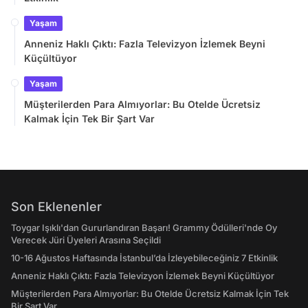
Yaşam
Anneniz Haklı Çıktı: Fazla Televizyon İzlemek Beyni
Küçültüyor
Yaşam
Müşterilerden Para Almıyorlar: Bu Otelde Ücretsiz
Kalmak İçin Tek Bir Şart Var
Son Eklenenler
Toygar Işıklı'dan Gururlandıran Başarı! Grammy Ödülleri'nde Oy
Verecek Jüri Üyeleri Arasına Seçildi
10-16 Ağustos Haftasında İstanbul’da İzleyebileceğiniz 7 Etkinlik
Anneniz Haklı Çıktı: Fazla Televizyon İzlemek Beyni Küçültüyor
Müşterilerden Para Almıyorlar: Bu Otelde Ücretsiz Kalmak İçin Tek
Bir Şart Var