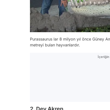
Purassaurus lar 8 milyon yıl önce Güney A
metreyi bulan hayvanlardır.
İçeriği
2. Dev Akrep