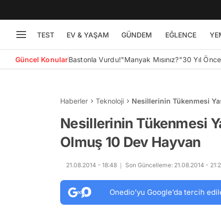
TEST
EV & YAŞAM
GÜNDEM
EĞLENCE
YE
Güncel Konular
Bastonla Vurdu!
"Manyak Mısınız?"
30 Yıl Önc
Haberler
Teknoloji
Nesillerinin Tükenmesi Y
Nesillerinin Tükenmesi 
Olmuş 10 Dev Hayvan
21.08.2014 - 18:48
Son Güncelleme: 21.08.2014 - 21:
Onedio’yu Google’da tercih edil