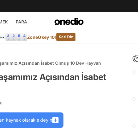
MEK
PARA
e👀
ZoneOkey 101
Seri Diz
aşamımız Açısından İsabet Olmuş 10 Dev Hayvan
Yaşamımız Açısından İsabet
26
en kaynak olarak ekleyin