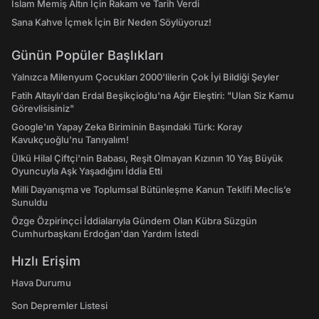
İslam Memiş Altın İçin Rakam ve Tarih Verdi
Sana Kahve İçmek İçin Bir Neden Söylüyoruz!
Günün Popüler Başlıkları
Yalnızca Milenyum Çocukları 2000'lilerin Çok İyi Bildiği Şeyler
Fatih Altaylı'dan Erdal Beşikçioğlu'na Ağır Eleştiri: "Ulan Siz Kamu
Görevlisisiniz"
Google'ın Yapay Zeka Biriminin Başındaki Türk: Koray
Kavukçuoğlu'nu Tanıyalım!
Ülkü Hilal Çiftçi'nin Babası, Reşit Olmayan Kızının 10 Yaş Büyük
Oyuncuyla Aşk Yaşadığını İddia Etti
Milli Dayanışma ve Toplumsal Bütünleşme Kanun Teklifi Meclis’e
Sunuldu
Özge Özpirinçci İddialarıyla Gündem Olan Kübra Süzgün
Cumhurbaşkanı Erdoğan'dan Yardım İstedi
Hızlı Erişim
Hava Durumu
Son Depremler Listesi