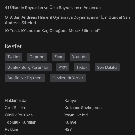
41 Ülkenin Bayrakları ve Ülke Bayraklarının Anlamları
GTA San Andreas Hileleri! Oynamaya Doyamayanlar İçin Güncel San
Andreas Şifreleri
IQ Testi: IQ'unuzun Kaç Olduğunu Merak Ettiniz mi?
Keşfet
Twitter
Deprem
Zam
Youtube
Günlük Burç Yorumları
A101
Tiktok
Son Dakika
Bugün Ne Pişirsem
Gezilecek Yerler
Hakkımızda
Kariyer
Geri Bildirim
Kullanıcı Sözleşmesi
Gizlilik Politikası
Yayın İlkeleri
Topluluk Kuralları
Künye
Reklam
RSS