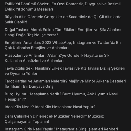
Evlilik Yıl Dönümü Sözleri! En Özel Romantik, Duygusal ve Resimli
Evlilik Yıl dönümü Mesajları
Rüyada Altın Görmek: Gerçekler de Saadetiniz de Çil Çil Altınlarda
Saklı Olabilir!
Doğal Taşların Merak Edilen Tüm Etkileri, Enerjileri ve Şifa Alanları:
Hangi Doğal Taş Ne İşe Yarar?
Emojilerin Anlamları: 2023 WhatsApp, Instagram ve Twitter'da En
Çok Kullanılan Emojiler ve Anlamları
Atasözleri ve Anlamları: A'dan Z'ye Gündelik Hayatta En Sık
Kullanılan Atasözleri ve Anlamları
Tavla Diziliş Şekli Nasıldır? Erkek Tavlası ve Kız Tavlası Diziliş Şekilleri
ve Oynama Yönleri
Tarot Kartları ve Anlamları Nelerdir? Majör ve Minör Arkana Desteleri
İle Tılsımlı Bir Dünyaya Giriş
Burç Uyumu Hesaplama Nedir? Burç Uyumu, Aşk Uyumu Nasıl
Hesaplanır?
İdeal Kilo Nedir? İdeal Kilo Hesaplama Nasıl Yapılır?
Ders Çalışırken Dinlenecek Müzikler Nelerdir? Müziksiz
Çalışamayanlar Toplanın!
Instagram Giriş Nasıl Yapılır? Instagram'a Giriş İşlemleri Rehberi