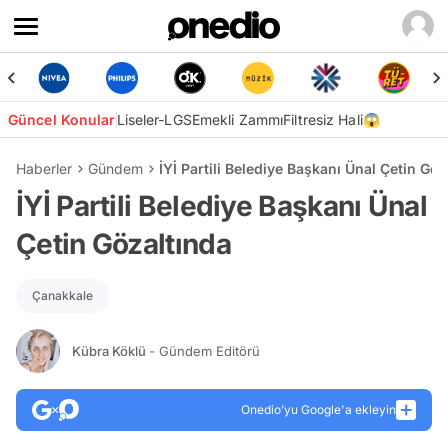
Güncel Konular
Liseler-LGS
Emekli Zammı
Filtresiz Hali😱
Haberler
Gündem
İYİ Partili Belediye Başkanı Ünal Çetin Göz
İYİ Partili Belediye Başkanı Ünal
Çetin Gözaltında
Çanakkale
Kübra Köklü
- Gündem Editörü
Onedio’yu Google'a ekleyin