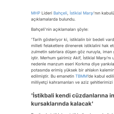
MHP
Lideri
Bahçeli
,
İstiklal Marşı
'nın kabulü
açıklamalarda bulundu.
Bahçeli'nin açıklamaları şöyle:
'Tarih gösteriyor ki, istiklalin bir bedeli v
milleti felaketlere direnerek istiklalini hak 
zulmetin satırlara düşen göz nuruyla, iman 
iştir. Merhum şairimiz Akif, İstiklal Marşı’
nedenle manzum eseri Korkma diye yankılandı
potasında erimiş yüksek bir ahlakın kalem
edilmiştir. Bu emanetin
TBMM
’de kabul edi
milliyetçi kahramanları ve aziz şehitlerimiz
'İstikbali kendi cüzdanlarına i
kursaklarında kalacak'