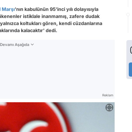
al Marşı
'nın kabulünün 95'inci yılı dolayısıyla
ükenenler istiklale inanmamış, zafere dudak
 yalnızca koltukları gören, kendi cüzdanlarına
klarında kalacaktır' dedi.
n Devamı Aşağıda
Reklam