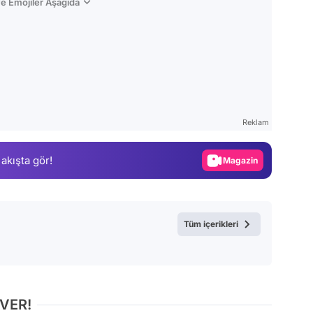
e Emojiler Aşağıda
Video
Test
Gündem
Reklam
Magazin
 akışta gör!
Video
Test
Tüm içerikleri
 VER!