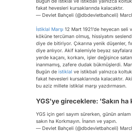
Bugün de istiklal ve istikbali yalnızca koltu
fakat hevesleri kursaklarında kalacaktır.
— Devlet Bahçeli (@dbdevletbahceli)
Marc
İstiklal Marşı
12 Mart 1921’de heyecan seli v
köküne tercüman olmuş, hissiyatını seslendir
diye de bitiriyor. Çıkarına yenik düşenler, fır
diye anlıyor. Akif kalemiyle beyaz sayfalar
yerde kaçanı, korkanı, işler değişince sata
inanmamış, zafere dudak bükmüşlerdi. Manda 
Bugün de
istiklal
ve istikbali yalnızca koltu
fakat hevesleri kursaklarında kalacaktır. Ak
bu aziz millete istiklal marşı yazdırmasın.
YGS'ye gireceklere: 'Sakın ha 
YGS için geri sayım sürerken, günün anlam
sakın ha Korkmayın. İnanın ve yapın.
— Devlet Bahçeli (@dbdevletbahceli)
Marc