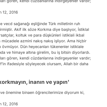
kları gören, kendi cüzdanlarına indirgeyenler vardır;
h 12, 2016
e vecd sağanağı eşliğinde Türk milletinin ruh
miştir. Akif ilk söze Korkma diye başlıyor, İstiklal
satçılar, koltuk ve para düşkünleri istiklali ikbal
a mücadele azmini nakış nakış işliyor. Ama hiçbir
nı övmüyor. Dün heyecanları tükenenler istiklale
ve himaye altına girelim, bu iş bitsin diyorlardı.
kları gören, kendi cüzdanlarına indirgeyenler vardır;
if’in ifadesiyle söyleyecek olursam, Allah bir daha
korkmayın, inanın ve yapın'
 ve önemine binaen öğrencilerimize diyorum ki,
h 12, 2016