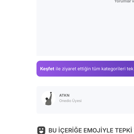
Yorumlar v
Keşfet
ile ziyaret ettiğin
tüm kategorileri tek
ATKN
Onedio Üyesi
BU İÇERİĞE EMOJİYLE TEPKİ