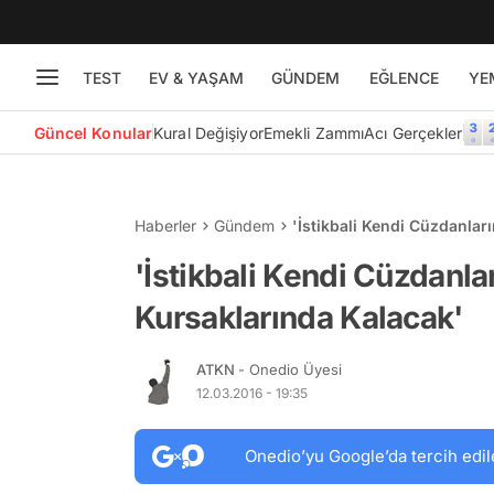
TEST
EV & YAŞAM
GÜNDEM
EĞLENCE
YE
Güncel Konular
Kural Değişiyor
Emekli Zammı
Acı Gerçekler
Haberler
Gündem
'İstikbali Kendi Cüzdanlar
'İstikbali Kendi Cüzdanla
Kursaklarında Kalacak'
ATKN
- Onedio Üyesi
12.03.2016 - 19:35
Onedio’yu Google’da tercih edil