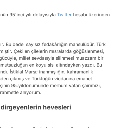
nün 95'inci yılı dolayısıyla
Twitter
hesabı üzerinden
ardır. Bu bedel sayısız fedakârlığın mahsulüdür. Türk
etmiştir. Çekilen çilelerin mısralarda göğüslenmesi,
gücüyle, millet sevdasıyla silinmesi muazzam bir
nı umutsuzluğun en koyu sisi altındayken yazdı. Bu
. İstiklal Marşı; inanmışlığın, kahramanlık
inden çıkmış ve Türklüğün vicdanına emanet
lişinin 95.yıldönümünde merhum vatan şairimizi,
i rahmetle anıyorum.
ndirgeyenlerin hevesleri