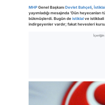
MHP
Genel Başkanı
Devlet Bahçeli
,
İstikl
yayımladığı mesajında 'Dün heyecanları t
bükmüşlerdi. Bugün de
istiklal
ve istikbali
indirgeyenler vardır; fakat hevesleri kursa
İçeriği