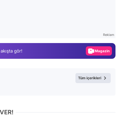
Video
Test
Reklam
Gündem
 akışta gör!
Magazin
Video
Test
Tüm içerikleri
 VER!