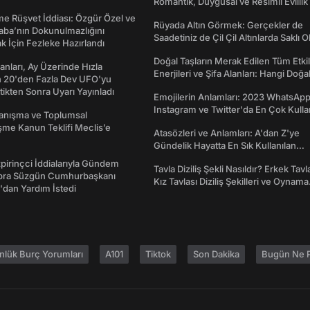
Romantik, Duygusal ve Resimli Evlilik 
dönümü Mesajları
me Rüşvet İddiası: Özgür Özel ve
Rüyada Altın Görmek: Gerçekler de
aba’nın Dokunulmazlığını
Saadetiniz de Çil Çil Altınlarda Saklı Ol
k İçin Fezleke Hazırlandı
Doğal Taşların Merak Edilen Tüm Etkil
sanları, Ay Üzerinde Hızla
Enerjileri ve Şifa Alanları: Hangi Doğa
n 20'den Fazla Dev UFO'yu
Ne İşe Yarar?
ttikten Sonra Uyarı Yayınladı
Emojilerin Anlamları: 2023 WhatsApp
Instagram ve Twitter'da En Çok Kulla
yanışma ve Toplumsal
Emojiler ve Anlamları
me Kanun Teklifi Meclis’e
Atasözleri ve Anlamları: A'dan Z'ye
Gündelik Hayatta En Sık Kullanılan
Atasözleri ve Anlamları
irinçci İddialarıyla Gündem
Tavla Diziliş Şekli Nasıldır? Erkek Tavl
bra Süzgün Cumhurbaşkanı
Kız Tavlası Diziliş Şekilleri ve Oynama
dan Yardım İstedi
Yönleri
nlük Burç Yorumları
A101
Tiktok
Son Dakika
Bugün Ne P