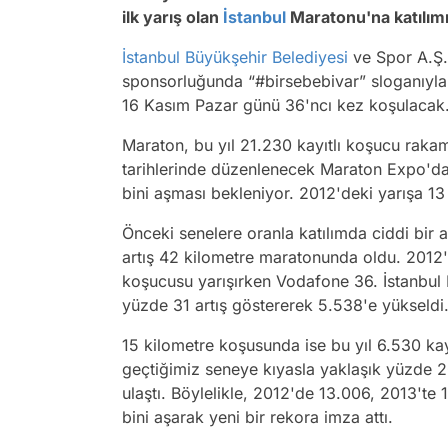
ilk yarış olan
İstanbul
Maratonu'na katılımı
İstanbul Büyükşehir Belediyesi
ve Spor A.Ş.
sponsorluğunda “#birsebebivar” sloganıyla
16 Kasım Pazar günü 36'ncı kez koşulacak
Maraton, bu yıl 21.230 kayıtlı koşucu rakam
tarihlerinde düzenlenecek Maraton Expo'da
bini aşması bekleniyor. 2012'deki yarışa 13 
Önceki senelere oranla katılımda ciddi bir
artış 42 kilometre maratonunda oldu. 2012'
koşucusu yarışırken Vodafone 36. İstanbul
yüzde 31 artış göstererek 5.538'e yükseldi
15 kilometre koşusunda ise bu yıl 6.530 kay
geçtiğimiz seneye kıyasla yaklaşık yüzde 2
ulaştı. Böylelikle, 2012'de 13.006, 2013'te 
bini aşarak yeni bir rekora imza attı.