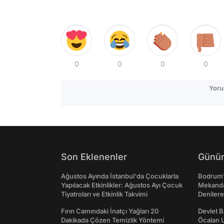
0
0
0
0
Yoru
Son Eklenenler
Günün
Ağustos Ayında İstanbul'da Çocuklarla
Bodrum’
Yapılacak Etkinlikler: Ağustos Ayı Çocuk
Mekanda
Tiyatroları ve Etkinlik Takvimi
Denilere
Fırın Camındaki İnatçı Yağları 20
Devlet B
Dakikada Çözen Temizlik Yöntemi
Öcalan 