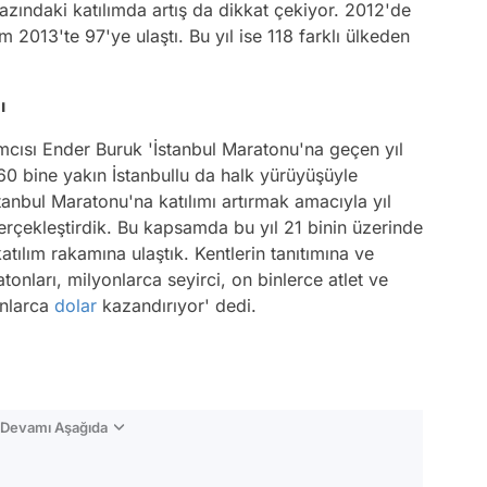
azındaki katılımda artış da dikkat çekiyor. 2012'de
m 2013'te 97'ye ulaştı. Bu yıl ise 118 farklı ülkeden
ı
cısı Ender Buruk 'İstanbul Maratonu'na geçen yıl
60 bine yakın İstanbullu da halk yürüyüşüyle
anbul Maratonu'na katılımı artırmak amacıyla yıl
erçekleştirdik. Bu kapsamda bu yıl 21 binin üzerinde
tılım rakamına ulaştık. Kentlerin tanıtımına ve
onları, milyonlarca seyirci, on binlerce atlet ve
onlarca
dolar
kazandırıyor' dedi.
n Devamı Aşağıda