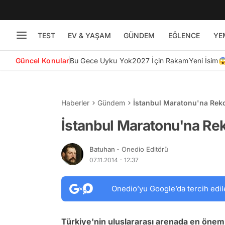
TEST
EV & YAŞAM
GÜNDEM
EĞLENCE
YE
Güncel Konular
Bu Gece Uyku Yok
2027 İçin Rakam
Yeni İsim
Haberler
Gündem
İstanbul Maratonu'na Reko
İstanbul Maratonu'na Rek
Batuhan
- Onedio Editörü
07.11.2014 - 12:37
Onedio’yu Google’da tercih edil
Türkiye'nin uluslararası arenada en önemli