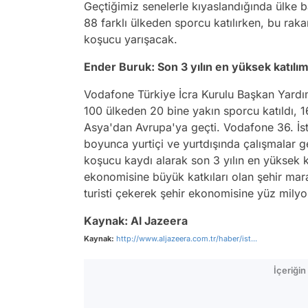
Geçtiğimiz senelerle kıyaslandığında ülke b
88 farklı ülkeden sporcu katılırken, bu raka
koşucu yarışacak.
Ender Buruk: Son 3 yılın en yüksek katılım
Vodafone Türkiye İcra Kurulu Başkan Yardım
100 ülkeden 20 bine yakın sporcu katıldı, 1
Asya'dan Avrupa'ya geçti. Vodafone 36. İst
boyunca yurtiçi ve yurtdışında çalışmalar g
koşucu kaydı alarak son 3 yılın en yüksek ka
ekonomisine büyük katkıları olan şehir marat
turisti çekerek şehir ekonomisine yüz mily
Kaynak: Al Jazeera
Kaynak:
http://www.aljazeera.com.tr/haber/ist...
İçeriği