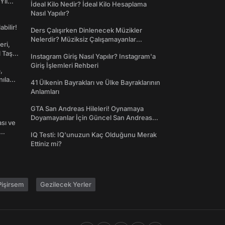
Yıl
İdeal Kilo Nedir? İdeal Kilo Hesaplama
Nasıl Yapılır?
abilir!
Ders Çalışırken Dinlenecek Müzikler
Nelerdir? Müziksiz Çalışamayanlar
eri,
Toplanın!
l Taş
Instagram Giriş Nasıl Yapılır? Instagram'a
Giriş İşlemleri Rehberi
,
nılan
41 Ülkenin Bayrakları ve Ülke Bayraklarının
Anlamları
GTA San Andreas Hileleri! Oynamaya
Doyamayanlar İçin Güncel San Andreas
ası ve
Şifreleri
IQ Testi: IQ'unuzun Kaç Olduğunu Merak
Ettiniz mi?
işirsem
Gezilecek Yerler