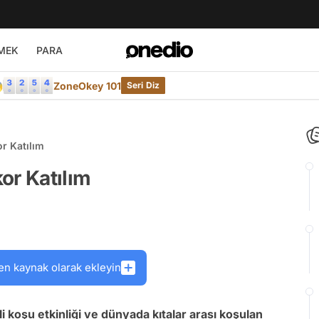
MEK
PARA

ZoneOkey 101
Seri Diz
r Katılım
or Katılım
en kaynak olarak ekleyin
 koşu etkinliği ve dünyada kıtalar arası koşulan