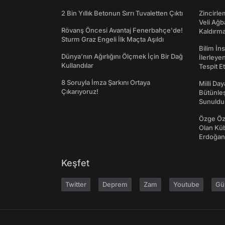
2 Bin Yıllık Betonun Sırrı Tuvaletten Çıktı
Zincirle
Veli Ağb
Rövanş Öncesi Avantaj Fenerbahçe'de!
Kaldırma
Sturm Graz Engeli İlk Maçta Aşıldı
Bilim İn
Dünya’nın Ağırlığını Ölçmek İçin Bir Dağ
İlerleye
Kullandılar
Tespit E
8 Soruyla İmza Şarkını Ortaya
Milli Da
Çıkarıyoruz!
Bütünleş
Sunuldu
Özge Özp
Olan Kü
Erdoğan'
Keşfet
Twitter
Deprem
Zam
Youtube
Gü