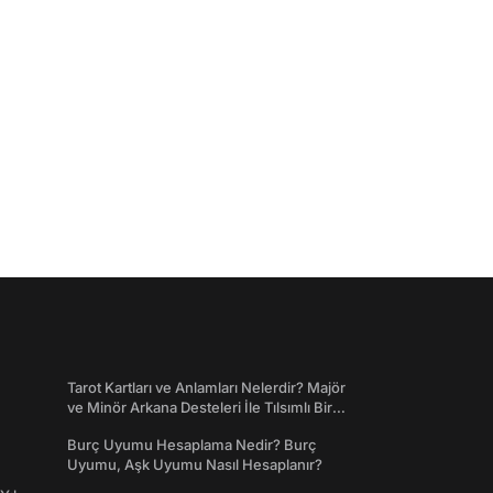
Tarot Kartları ve Anlamları Nelerdir? Majör
ve Minör Arkana Desteleri İle Tılsımlı Bir
Dünyaya Giriş
Burç Uyumu Hesaplama Nedir? Burç
Uyumu, Aşk Uyumu Nasıl Hesaplanır?