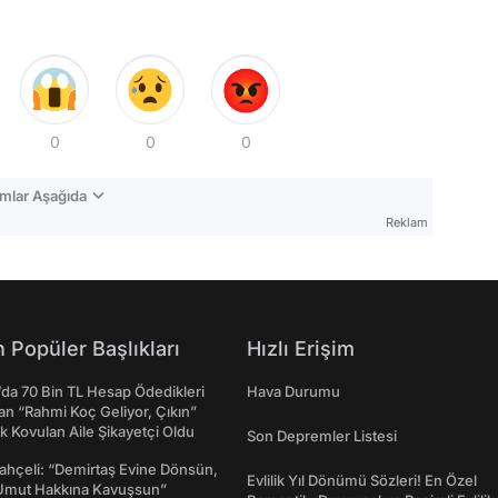
0
0
0
mlar Aşağıda
Reklam
 Popüler Başlıkları
Hızlı Erişim
da 70 Bin TL Hesap Ödedikleri
Hava Durumu
n “Rahmi Koç Geliyor, Çıkın”
k Kovulan Aile Şikayetçi Oldu
Son Depremler Listesi
ahçeli: “Demirtaş Evine Dönsün,
Evlilik Yıl Dönümü Sözleri! En Özel
Umut Hakkına Kavuşsun”