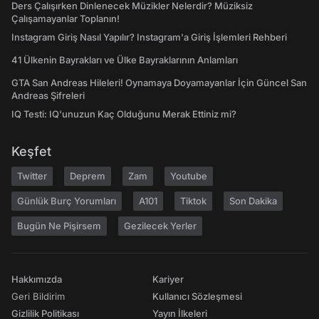
Ders Çalışırken Dinlenecek Müzikler Nelerdir? Müziksiz
Çalışamayanlar Toplanın!
Instagram Giriş Nasıl Yapılır? Instagram'a Giriş İşlemleri Rehberi
41 Ülkenin Bayrakları ve Ülke Bayraklarının Anlamları
GTA San Andreas Hileleri! Oynamaya Doyamayanlar İçin Güncel San
Andreas Şifreleri
IQ Testi: IQ'unuzun Kaç Olduğunu Merak Ettiniz mi?
Keşfet
Twitter
Deprem
Zam
Youtube
Günlük Burç Yorumları
A101
Tiktok
Son Dakika
Bugün Ne Pişirsem
Gezilecek Yerler
Hakkımızda
Kariyer
Geri Bildirim
Kullanıcı Sözleşmesi
Gizlilik Politikası
Yayın İlkeleri