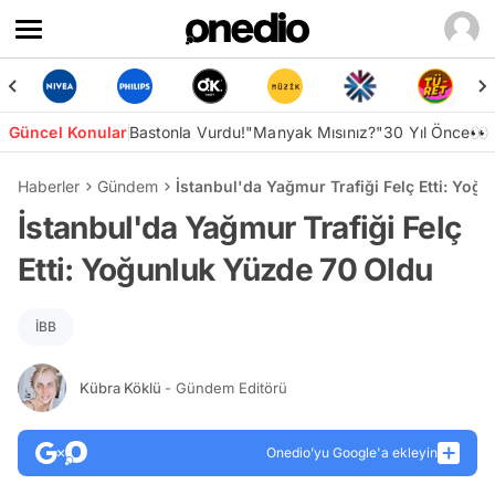
Güncel Konular
Bastonla Vurdu!
"Manyak Mısınız?"
30 Yıl Önce👀
Haberler
Gündem
İstanbul'da Yağmur Trafiği Felç Etti: Yoğ
İstanbul'da Yağmur Trafiği Felç
Etti: Yoğunluk Yüzde 70 Oldu
İBB
Kübra Köklü
- Gündem Editörü
Onedio’yu Google'a ekleyin