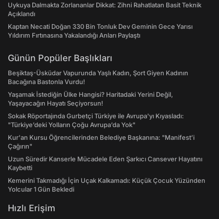
Uykuya Dalmakta Zorlananlar Dikkat: Zihni Rahatlatan Basit Teknik
Açıklandı
Kaptan Necati Doğan 330 Bin Tonluk Dev Geminin Gece Yarısı
Yıldırım Fırtınasına Yakalandığı Anları Paylaştı
Günün Popüler Başlıkları
Beşiktaş-Üsküdar Vapurunda Yaşlı Kadın, Şort Giyen Kadının
Bacağına Bastonla Vurdu!
Yaşamak İstediğin Ülke Hangisi? Haritadaki Yerini Değil,
Yaşayacağın Hayatı Seçiyorsun!
Sokak Röportajında Gurbetçi Türkiye ile Avrupa'yı Kıyasladı:
"Türkiye’deki Yolların Çoğu Avrupa’da Yok"
Kur'an Kursu Öğrencilerinden Belediye Başkanına: "Manifest’i
Çağırın"
Uzun Süredir Kanserle Mücadele Eden Şarkıcı Cansever Hayatını
Kaybetti
Kemerini Takmadığı İçin Uçak Kalkamadı: Küçük Çocuk Yüzünden
Yolcular 1 Gün Bekledi
Hızlı Erişim