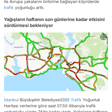
ile Avrupa yakalarını birbirine bağlayan köprülerde
trafik
yoğunluğu arttı.
Yağışların haftanın son günlerine kadar etkisini
sürdürmesi bekleniyor
İstanbul
Büyükşehir Belediyesi(
İBB
)
Trafik
Yoğunluk
Haritası verilerine göre saat 07.50 itibarıyla trafik
Video
yoğunluğu yüzde 74’de kadar ulaştı. Yağışların haftanın