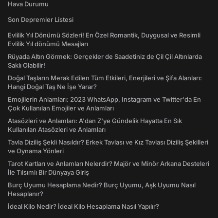
Hava Durumu
Son Depremler Listesi
Evlilik Yıl Dönümü Sözleri! En Özel Romantik, Duygusal ve Resimli
Evlilik Yıl dönümü Mesajları
Rüyada Altın Görmek: Gerçekler de Saadetiniz de Çil Çil Altınlarda
Saklı Olabilir!
Doğal Taşların Merak Edilen Tüm Etkileri, Enerjileri ve Şifa Alanları:
Hangi Doğal Taş Ne İşe Yarar?
Emojilerin Anlamları: 2023 WhatsApp, Instagram ve Twitter'da En
Çok Kullanılan Emojiler ve Anlamları
Atasözleri ve Anlamları: A'dan Z'ye Gündelik Hayatta En Sık
Kullanılan Atasözleri ve Anlamları
Tavla Diziliş Şekli Nasıldır? Erkek Tavlası ve Kız Tavlası Diziliş Şekilleri
ve Oynama Yönleri
Tarot Kartları ve Anlamları Nelerdir? Majör ve Minör Arkana Desteleri
İle Tılsımlı Bir Dünyaya Giriş
Burç Uyumu Hesaplama Nedir? Burç Uyumu, Aşk Uyumu Nasıl
Hesaplanır?
İdeal Kilo Nedir? İdeal Kilo Hesaplama Nasıl Yapılır?