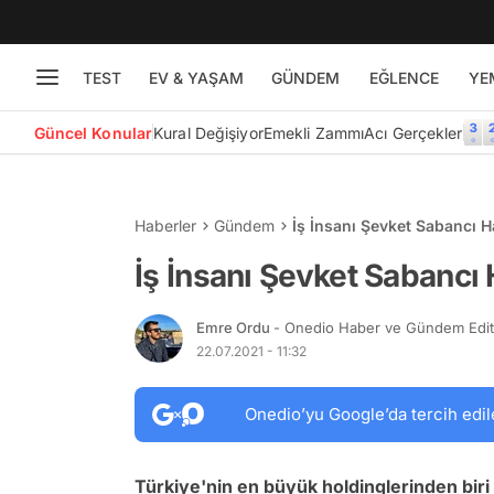
TEST
EV & YAŞAM
GÜNDEM
EĞLENCE
YE
Güncel Konular
Kural Değişiyor
Emekli Zammı
Acı Gerçekler
Haberler
Gündem
İş İnsanı Şevket Sabancı H
İş İnsanı Şevket Sabancı 
Emre Ordu
- Onedio Haber ve Gündem Edi
22.07.2021 - 11:32
Onedio’yu Google’da tercih edil
Türkiye'nin en büyük holdinglerinden biri 