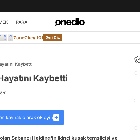
MEK
PARA
ZoneOkey 101
Seri Diz
ayatını Kaybetti
Hayatını Kaybetti
törü
en kaynak olarak ekleyin
olan Sabancı Holding'in ikinci kuşak temsilcisi ve