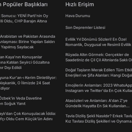
 Popüler Başlıkları
Hızlı Erişim
t Sonucu: YENİ Parti'nin Oy
Hava Durumu
lli Oldu, CHP Barajın Altına
Son Depremler Listesi
 Arabistan ve Pakistan Arasında
Evlilik Yıl Dönümü Sözleri! En Özel
laşması: Birine Yapılan Saldırı
Romantik, Duygusal ve Resimli Evlilik 
Yapılmış Sayılacak
dönümü Mesajları
Rüyada Altın Görmek: Gerçekler de
an Kaya’nın Konuşanlar
Saadetiniz de Çil Çil Altınlarda Saklı Ol
na Katılan Seyirci Gözaltına
nır Dışı Edildi
Doğal Taşların Merak Edilen Tüm Etkil
Enerjileri ve Şifa Alanları: Hangi Doğa
una Kur'an-ı Kerim Dinletiliyor:
Ne İşe Yarar?
 Alışkanlık, O İlimizde 24 Saat
Emojilerin Anlamları: 2023 WhatsApp
diyor
Instagram ve Twitter'da En Çok Kulla
Emojiler ve Anlamları
Özbek'in Veda Davetine
Atasözleri ve Anlamları: A'dan Z'ye
en Soğuk Yanıt
Gündelik Hayatta En Sık Kullanılan
Atasözleri ve Anlamları
taylı’dan Çok Konuşulacak İddia:
Tavla Diziliş Şekli Nasıldır? Erkek Tavl
afçı Oldu Cem Küçük’ün Adını
Kız Tavlası Diziliş Şekilleri ve Oynama
Yönleri