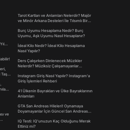
Tarot Kartları ve Anlamları Nelerdir? Majör
ve Minör Arkana Desteleri İle Tılsımlı Bir
Dünyaya Giriş
Burç Uyumu Hesaplama Nedir? Burç
Uyumu, Aşk Uyumu Nasıl Hesaplanır?
Yıl
İdeal Kilo Nedir? İdeal Kilo Hesaplama
Nasıl Yapılır?
abilir!
Ders Çalışırken Dinlenecek Müzikler
Nelerdir? Müziksiz Çalışamayanlar
eri,
Toplanın!
l Taş
Instagram Giriş Nasıl Yapılır? Instagram'a
Giriş İşlemleri Rehberi
,
nılan
41 Ülkenin Bayrakları ve Ülke Bayraklarının
Anlamları
GTA San Andreas Hileleri! Oynamaya
Doyamayanlar İçin Güncel San Andreas
ası ve
Şifreleri
IQ Testi: IQ'unuzun Kaç Olduğunu Merak
Ettiniz mi?