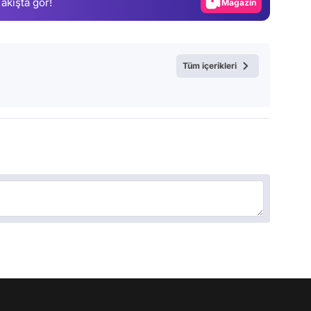
 akışta gör!
Magazin
Video
Test
Tüm içerikleri