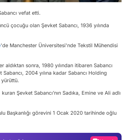
abancı vefat etti.
üncü çocuğu olan Şevket Sabancı, 1936 yılında
e
'de Manchester Üniversitesi'nde Tekstil Mühendisi
ler aldıktan sonra, 1980 yılından itibaren Sabancı
et Sabancı, 2004 yılına kadar Sabancı Holding
 yürüttü.
g’i kuran Şevket Sabancı’nın Sadıka, Emine ve Ali adlı
Video
lu Başkanlığı görevini 1 Ocak 2020 tarihinde oğlu
Test
Gündem