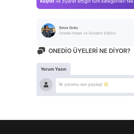
Keşfet
ile ziyaret ettiğin
tüm kategorileri tek
Emre Ordu
Onedio Haber ve Gündem Editörü
ONEDİO ÜYELERİ NE DİYOR?
Yorum Yazın