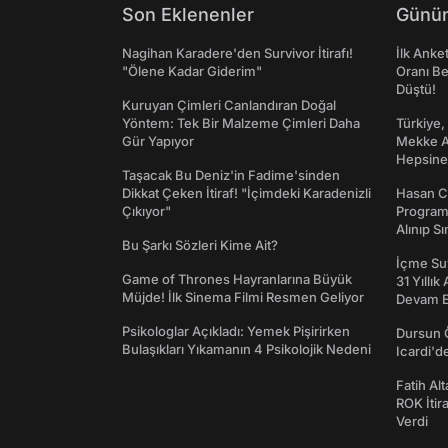
Son Eklenenler
Günün
Nagihan Karadere'den Survivor İtirafı!
İlk Anke
"Ölene Kadar Giderim"
Oranı Be
Düştü!
Kuruyan Çimleri Canlandıran Doğal
Yöntem: Tek Bir Malzeme Çimleri Daha
Türkiye,
Gür Yapıyor
Mekke An
Hepsine 
Taşacak Bu Deniz'in Fadime'sinden
Dikkat Çeken İtiraf! "İçimdeki Karadenizli
Hasan C
Çıkıyor"
Programı
Alınıp Sı
Bu Şarkı Sözleri Kime Ait?
İçme Suy
Game of Thrones Hayranlarına Büyük
31 Yıllık
Müjde! İlk Sinema Filmi Resmen Geliyor
Devam E
Psikologlar Açıkladı: Yemek Pişirirken
Dursun 
Bulaşıkları Yıkamanın 4 Psikolojik Nedeni
Icardi'd
Fatih Al
ROK İtir
Verdi