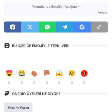
Yorumlar ve Emojiler Aşağıda
Reklam
BU İÇERİĞE EMOJİYLE TEPKİ VER!
0
0
0
0
0
0
0
ONEDİO ÜYELERİ NE DİYOR?
Yorum Yazın