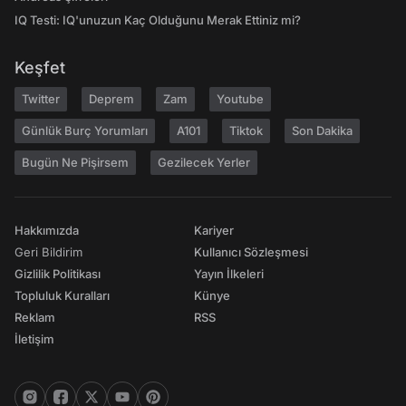
IQ Testi: IQ'unuzun Kaç Olduğunu Merak Ettiniz mi?
Keşfet
Twitter
Deprem
Zam
Youtube
Günlük Burç Yorumları
A101
Tiktok
Son Dakika
Bugün Ne Pişirsem
Gezilecek Yerler
Hakkımızda
Kariyer
Geri Bildirim
Kullanıcı Sözleşmesi
Gizlilik Politikası
Yayın İlkeleri
Topluluk Kuralları
Künye
Reklam
RSS
İletişim