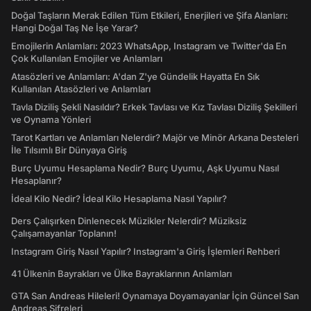
Doğal Taşların Merak Edilen Tüm Etkileri, Enerjileri ve Şifa Alanları:
Hangi Doğal Taş Ne İşe Yarar?
Emojilerin Anlamları: 2023 WhatsApp, Instagram ve Twitter'da En
Çok Kullanılan Emojiler ve Anlamları
Atasözleri ve Anlamları: A'dan Z'ye Gündelik Hayatta En Sık
Kullanılan Atasözleri ve Anlamları
Tavla Diziliş Şekli Nasıldır? Erkek Tavlası ve Kız Tavlası Diziliş Şekilleri
ve Oynama Yönleri
Tarot Kartları ve Anlamları Nelerdir? Majör ve Minör Arkana Desteleri
İle Tılsımlı Bir Dünyaya Giriş
Burç Uyumu Hesaplama Nedir? Burç Uyumu, Aşk Uyumu Nasıl
Hesaplanır?
İdeal Kilo Nedir? İdeal Kilo Hesaplama Nasıl Yapılır?
Ders Çalışırken Dinlenecek Müzikler Nelerdir? Müziksiz
Çalışamayanlar Toplanın!
Instagram Giriş Nasıl Yapılır? Instagram'a Giriş İşlemleri Rehberi
41 Ülkenin Bayrakları ve Ülke Bayraklarının Anlamları
GTA San Andreas Hileleri! Oynamaya Doyamayanlar İçin Güncel San
Andreas Şifreleri