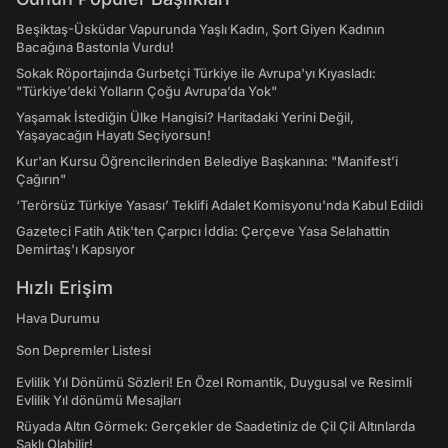
Beşiktaş-Üsküdar Vapurunda Yaşlı Kadın, Şort Giyen Kadının
Bacağına Bastonla Vurdu!
Sokak Röportajında Gurbetçi Türkiye ile Avrupa'yı Kıyasladı:
"Türkiye’deki Yolların Çoğu Avrupa’da Yok"
Yaşamak İstediğin Ülke Hangisi? Haritadaki Yerini Değil,
Yaşayacağın Hayatı Seçiyorsun!
Kur'an Kursu Öğrencilerinden Belediye Başkanına: "Manifest’i
Çağırın"
‘Terörsüz Türkiye Yasası’ Teklifi Adalet Komisyonu'nda Kabul Edildi
Gazeteci Fatih Atik'ten Çarpıcı İddia: Çerçeve Yasa Selahattin
Demirtaş'ı Kapsıyor
Hızlı Erişim
Hava Durumu
Son Depremler Listesi
Evlilik Yıl Dönümü Sözleri! En Özel Romantik, Duygusal ve Resimli
Evlilik Yıl dönümü Mesajları
Rüyada Altın Görmek: Gerçekler de Saadetiniz de Çil Çil Altınlarda
Saklı Olabilir!