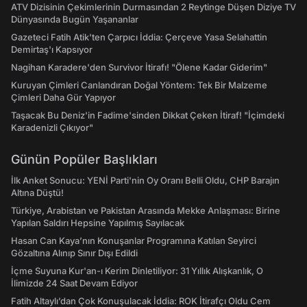
ATV Dizisinin Çekimlerinin Durmasından 2 Reytinge Düşen Diziye TV
Dünyasında Bugün Yaşananlar
Gazeteci Fatih Atik'ten Çarpıcı İddia: Çerçeve Yasa Selahattin
Demirtaş'ı Kapsıyor
Nagihan Karadere'den Survivor İtirafı! "Ölene Kadar Giderim"
Kuruyan Çimleri Canlandıran Doğal Yöntem: Tek Bir Malzeme
Çimleri Daha Gür Yapıyor
Taşacak Bu Deniz'in Fadime'sinden Dikkat Çeken İtiraf! "İçimdeki
Karadenizli Çıkıyor"
Günün Popüler Başlıkları
İlk Anket Sonucu: YENİ Parti'nin Oy Oranı Belli Oldu, CHP Barajın
Altına Düştü!
Türkiye, Arabistan ve Pakistan Arasında Mekke Anlaşması: Birine
Yapılan Saldırı Hepsine Yapılmış Sayılacak
Hasan Can Kaya’nın Konuşanlar Programına Katılan Seyirci
Gözaltına Alınıp Sınır Dışı Edildi
İçme Suyuna Kur'an-ı Kerim Dinletiliyor: 31 Yıllık Alışkanlık, O
İlimizde 24 Saat Devam Ediyor
Fatih Altaylı’dan Çok Konuşulacak İddia: ROK İtirafçı Oldu Cem