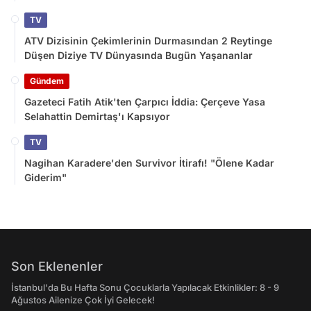
TV
ATV Dizisinin Çekimlerinin Durmasından 2 Reytinge
Düşen Diziye TV Dünyasında Bugün Yaşananlar
Gündem
Gazeteci Fatih Atik'ten Çarpıcı İddia: Çerçeve Yasa
Selahattin Demirtaş'ı Kapsıyor
TV
Nagihan Karadere'den Survivor İtirafı! "Ölene Kadar
Giderim"
Son Eklenenler
İstanbul'da Bu Hafta Sonu Çocuklarla Yapılacak Etkinlikler: 8 - 9
Ağustos Ailenize Çok İyi Gelecek!