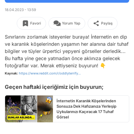
18.04.2023 - 13:59
Favori
Yorum Yap
Paylaş
Sınırlarını zorlamak isteyenler buraya! İnternetin en dip
ve karanlık köşelerinden yaşamın her alanına dair tuhaf
bilgiler ve tüyler ürpertici yepyeni görseller derledik...
Bu hafta yine gece yatmadan önce aklınıza gelecek
fotoğraflar var. Merak ettiyseniz buyurun! 👇
Kaynak:
https://www.reddit.com/r/oddlyterrify...
Geçen haftaki içeriğimiz için buyurun;
İnternetin Karanlık Köşelerinden
Sonsuza Dek Hafızanıza Yerleşip
Uykularınızı Kaçıracak 17 Tuhaf
Görsel