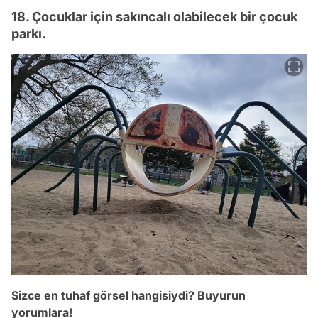
18. Çocuklar için sakıncalı olabilecek bir çocuk
parkı.
Video
Test
Sizce en tuhaf görsel hangisiydi? Buyurun
yorumlara!
Gündem