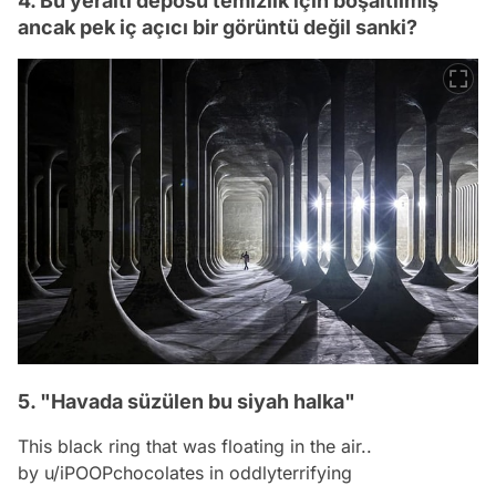
4. Bu yeraltı deposu temizlik için boşaltılmış
ancak pek iç açıcı bir görüntü değil sanki?
5. "Havada süzülen bu siyah halka"
This black ring that was floating in the air..
by
u/iPOOPchocolates
in
oddlyterrifying