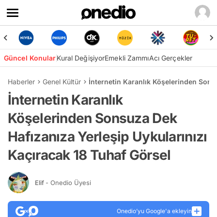
Güncel Konular
Kural Değişiyor
Emekli Zammı
Acı Gerçekler
Haberler
Genel Kültür
İnternetin Karanlık Köşelerinden Sons
İnternetin Karanlık
Köşelerinden Sonsuza Dek
Hafızanıza Yerleşip Uykularınızı
Kaçıracak 18 Tuhaf Görsel
Elif
- Onedio Üyesi
Onedio’yu Google'a ekleyin