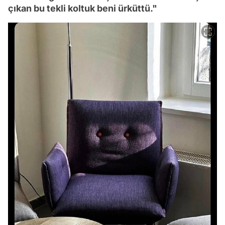
çıkan bu tekli koltuk beni ürküttü."