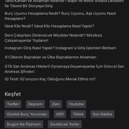
Tarot Kartları ve Anlamları Nelerdir? Majör ve Minör Arkana Desteleri
İle Tılsımlı Bir Dünyaya Giriş
Burç Uyumu Hesaplama Nedir? Burç Uyumu, Aşk Uyumu Nasıl
Hesaplanır?
İdeal Kilo Nedir? İdeal Kilo Hesaplama Nasıl Yapılır?
Ders Çalışırken Dinlenecek Müzikler Nelerdir? Müziksiz
Çalışamayanlar Toplanın!
Instagram Giriş Nasıl Yapılır? Instagram'a Giriş İşlemleri Rehberi
41 Ülkenin Bayrakları ve Ülke Bayraklarının Anlamları
GTA San Andreas Hileleri! Oynamaya Doyamayanlar İçin Güncel San
Andreas Şifreleri
IQ Testi: IQ'unuzun Kaç Olduğunu Merak Ettiniz mi?
Keşfet
Twitter
Deprem
Zam
Youtube
Günlük Burç Yorumları
A101
Tiktok
Son Dakika
Bugün Ne Pişirsem
Gezilecek Yerler