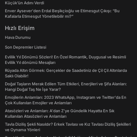
Küçük’ün Adını Verdi
Enver Aysever'den Erdal Beşikçioğlu ve Etimesgut Çıkışı: “Bu
Kafalarla Etimesgut Yönetilebilir mi?”
Hızlı Erişim
Hava Durumu
Son Depremler Listesi
Evlilik Yıl Dönümü Sözleri! En Özel Romantik, Duygusal ve Resimli
Evlilik Yıl dönümü Mesajları
Rüyada Altın Görmek: Gerçekler de Saadetiniz de Çil Çil Altınlarda
Saklı Olabilir!
Doğal Taşların Merak Edilen Tüm Etkileri, Enerjileri ve Şifa Alanları:
Hangi Doğal Taş Ne İşe Yarar?
Emojilerin Anlamları: 2023 WhatsApp, Instagram ve Twitter'da En
Çok Kullanılan Emojiler ve Anlamları
Atasözleri ve Anlamları: A'dan Z'ye Gündelik Hayatta En Sık
Kullanılan Atasözleri ve Anlamları
Tavla Diziliş Şekli Nasıldır? Erkek Tavlası ve Kız Tavlası Diziliş Şekilleri
ve Oynama Yönleri