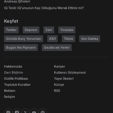
Andreas Şifreleri
IQ Testi: IQ'unuzun Kaç Olduğunu Merak Ettiniz mi?
Keşfet
Twitter
Deprem
Zam
Youtube
Günlük Burç Yorumları
A101
Tiktok
Son Dakika
Bugün Ne Pişirsem
Gezilecek Yerler
Hakkımızda
Kariyer
Geri Bildirim
Kullanıcı Sözleşmesi
Gizlilik Politikası
Yayın İlkeleri
Topluluk Kuralları
Künye
Reklam
RSS
İletişim