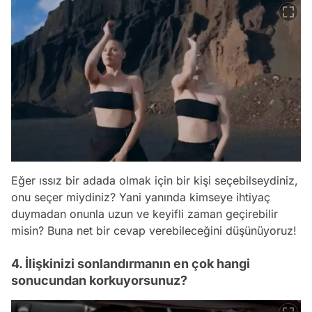
Eğer ıssız bir adada olmak için bir kişi seçebilseydiniz,
onu seçer miydiniz? Yani yanında kimseye ihtiyaç
duymadan onunla uzun ve keyifli zaman geçirebilir
misin? Buna net bir cevap verebileceğini düşünüyoruz!
4. İlişkinizi sonlandırmanın en çok hangi
sonucundan korkuyorsunuz?