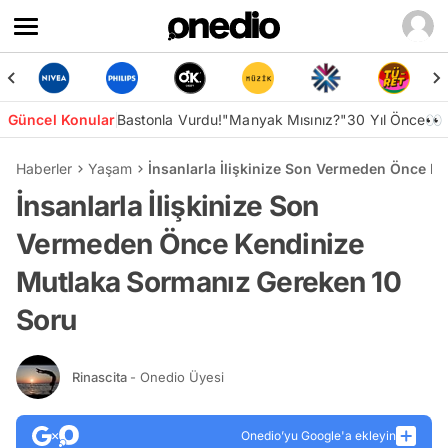
Güncel Konular
Bastonla Vurdu!
"Manyak Mısınız?"
30 Yıl Önce👀
Haberler
Yaşam
İnsanlarla İlişkinize Son Vermeden Önce K
İnsanlarla İlişkinize Son
Vermeden Önce Kendinize
Mutlaka Sormanız Gereken 10
Soru
Rinascita
- Onedio Üyesi
Onedio’yu Google'a ekleyin