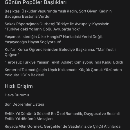
Günün Popüler Başlıkları
Beşiktaş-Üsküdar Vapurunda Yaşlı Kadın, Şort Giyen Kadının
Bacağına Bastonla Vurdu!
Sokak Röportajında Gurbetçi Türkiye ile Avrupa'yı Kıyasladı:
"Türkiye’deki Yolların Çoğu Avrupa’da Yok"
Yaşamak İstediğin Ülke Hangisi? Haritadaki Yerini Değil,
Yaşayacağın Hayatı Seçiyorsun!
Kur'an Kursu Öğrencilerinden Belediye Başkanına: "Manifest’i
Çağırın"
‘Terörsüz Türkiye Yasası’ Teklifi Adalet Komisyonu'nda Kabul Edildi
Kemerini Takmadığı İçin Uçak Kalkamadı: Küçük Çocuk Yüzünden
Yolcular 1 Gün Bekledi
Hızlı Erişim
Hava Durumu
Son Depremler Listesi
Evlilik Yıl Dönümü Sözleri! En Özel Romantik, Duygusal ve Resimli
Evlilik Yıl dönümü Mesajları
Rüyada Altın Görmek: Gerçekler de Saadetiniz de Çil Çil Altınlarda