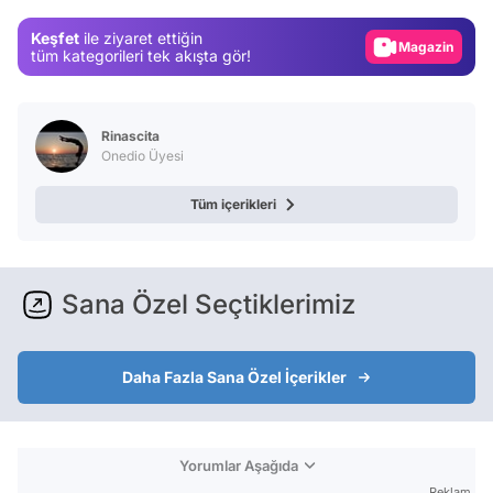
Magazin
Keşfet
ile ziyaret ettiğin
Video
tüm kategorileri tek akışta gör!
Test
Rinascita
Onedio Üyesi
Tüm içerikleri
Sana Özel Seçtiklerimiz
Daha Fazla Sana Özel İçerikler
Yorumlar Aşağıda
Reklam