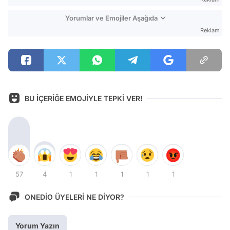
Yorumlar ve Emojiler Aşağıda
Reklam
BU İÇERİĞE EMOJİYLE TEPKİ VER!
57
4
1
1
1
1
1
ONEDİO ÜYELERİ NE DİYOR?
Yorum Yazın