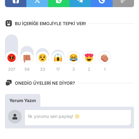
BU İÇERİĞE EMOJİYLE TEPKİ VER!
207
59
33
17
3
2
1
ONEDİO ÜYELERİ NE DİYOR?
Yorum Yazın