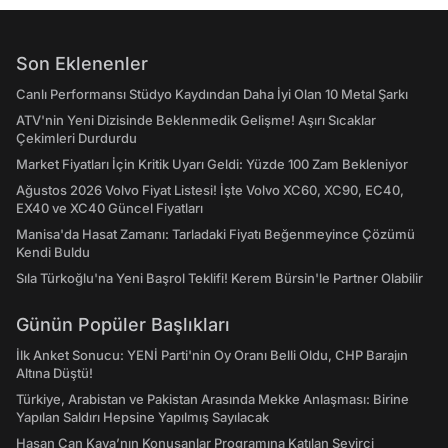
Son Eklenenler
Canlı Performansı Stüdyo Kaydından Daha İyi Olan 10 Metal Şarkı
ATV'nin Yeni Dizisinde Beklenmedik Gelişme! Aşırı Sıcaklar
Çekimleri Durdurdu
Market Fiyatları İçin Kritik Uyarı Geldi: Yüzde 100 Zam Bekleniyor
Ağustos 2026 Volvo Fiyat Listesi! İşte Volvo XC60, XC90, EC40,
EX40 ve XC40 Güncel Fiyatları
Manisa'da Hasat Zamanı: Tarladaki Fiyatı Beğenmeyince Çözümü
Kendi Buldu
Sıla Türkoğlu'na Yeni Başrol Teklifi! Kerem Bürsin'le Partner Olabilir
Günün Popüler Başlıkları
İlk Anket Sonucu: YENİ Parti'nin Oy Oranı Belli Oldu, CHP Barajın
Altına Düştü!
Türkiye, Arabistan ve Pakistan Arasında Mekke Anlaşması: Birine
Yapılan Saldırı Hepsine Yapılmış Sayılacak
Hasan Can Kaya’nın Konuşanlar Programına Katılan Seyirci