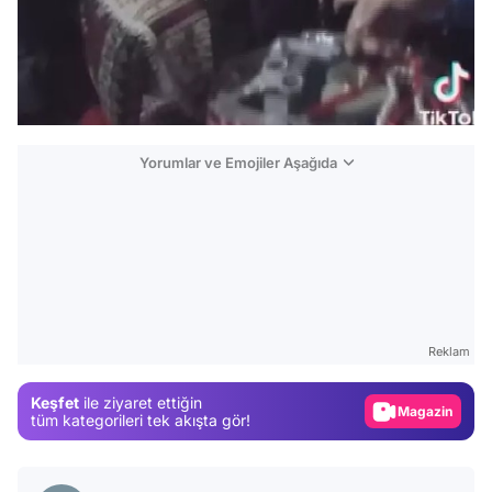
Yorumlar ve Emojiler Aşağıda
Video
Test
Reklam
Gündem
Keşfet
ile ziyaret ettiğin
Magazin
tüm kategorileri tek akışta gör!
Video
Test