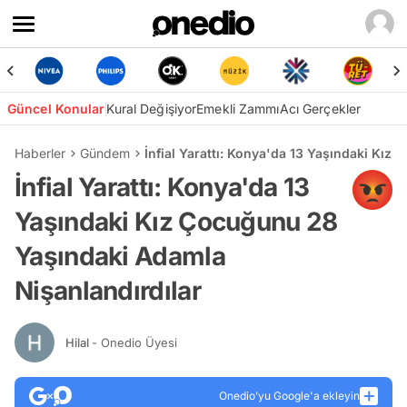
Güncel Konular
Kural Değişiyor
Emekli Zammı
Acı Gerçekler
Haberler
Gündem
İnfial Yarattı: Konya'da 13 Yaşındaki Kız
İnfial Yarattı: Konya'da 13
Yaşındaki Kız Çocuğunu 28
Yaşındaki Adamla
Nişanlandırdılar
Hilal
- Onedio Üyesi
Onedio’yu Google'a ekleyin