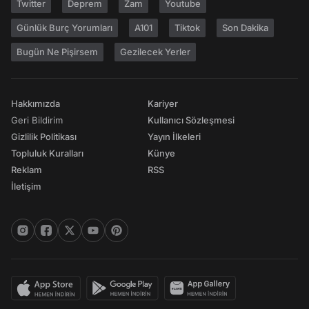
Twitter
Deprem
Zam
Youtube
Günlük Burç Yorumları
A101
Tiktok
Son Dakika
Bugün Ne Pişirsem
Gezilecek Yerler
Hakkımızda
Kariyer
Geri Bildirim
Kullanıcı Sözleşmesi
Gizlilik Politikası
Yayın İlkeleri
Topluluk Kuralları
Künye
Reklam
RSS
İletişim