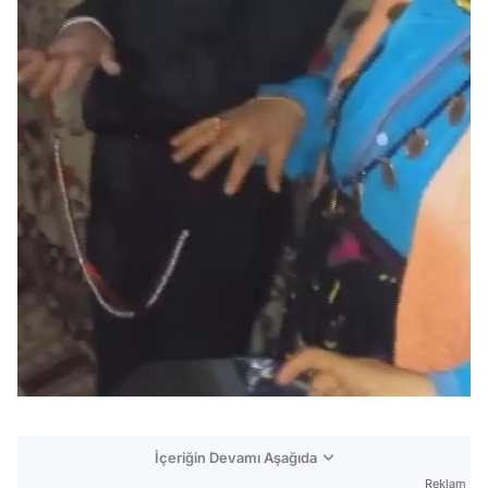
İçeriğin Devamı Aşağıda
Reklam