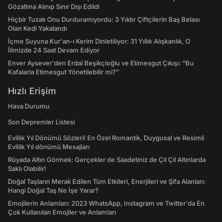
Gözaltına Alınıp Sınır Dışı Edildi
Hiçbir Tuzak Onu Durduramıyordu: 3 Yıldır Çiftçilerin Baş Belası
Olan Kedi Yakalandı
İçme Suyuna Kur'an-ı Kerim Dinletiliyor: 31 Yıllık Alışkanlık, O
İlimizde 24 Saat Devam Ediyor
Enver Aysever'den Erdal Beşikçioğlu ve Etimesgut Çıkışı: “Bu
Kafalarla Etimesgut Yönetilebilir mi?”
Hızlı Erişim
Hava Durumu
Son Depremler Listesi
Evlilik Yıl Dönümü Sözleri! En Özel Romantik, Duygusal ve Resimli
Evlilik Yıl dönümü Mesajları
Rüyada Altın Görmek: Gerçekler de Saadetiniz de Çil Çil Altınlarda
Saklı Olabilir!
Doğal Taşların Merak Edilen Tüm Etkileri, Enerjileri ve Şifa Alanları:
Hangi Doğal Taş Ne İşe Yarar?
Emojilerin Anlamları: 2023 WhatsApp, Instagram ve Twitter'da En
Çok Kullanılan Emojiler ve Anlamları