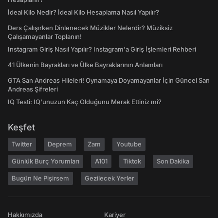
İdeal Kilo Nedir? İdeal Kilo Hesaplama Nasıl Yapılır?
Ders Çalışırken Dinlenecek Müzikler Nelerdir? Müziksiz
Çalışamayanlar Toplanın!
Instagram Giriş Nasıl Yapılır? Instagram'a Giriş İşlemleri Rehberi
41 Ülkenin Bayrakları ve Ülke Bayraklarının Anlamları
GTA San Andreas Hileleri! Oynamaya Doyamayanlar İçin Güncel San
Andreas Şifreleri
IQ Testi: IQ'unuzun Kaç Olduğunu Merak Ettiniz mi?
Keşfet
Twitter
Deprem
Zam
Youtube
Günlük Burç Yorumları
A101
Tiktok
Son Dakika
Bugün Ne Pişirsem
Gezilecek Yerler
Hakkımızda
Kariyer