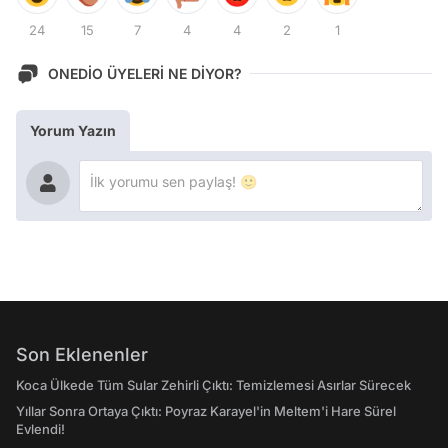
24
15
7
4
4
2
1
ONEDİO ÜYELERİ NE DİYOR?
Yorum Yazın
Son Eklenenler
Koca Ülkede Tüm Sular Zehirli Çıktı: Temizlemesi Asırlar Sürecek
Yıllar Sonra Ortaya Çıktı: Poyraz Karayel'in Meltem'i Hare Sürel
Evlendi!