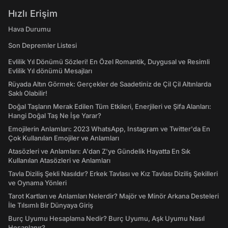
Hızlı Erişim
Hava Durumu
Son Depremler Listesi
Evlilik Yıl Dönümü Sözleri! En Özel Romantik, Duygusal ve Resimli
Evlilik Yıl dönümü Mesajları
Rüyada Altın Görmek: Gerçekler de Saadetiniz de Çil Çil Altınlarda
Saklı Olabilir!
Doğal Taşların Merak Edilen Tüm Etkileri, Enerjileri ve Şifa Alanları:
Hangi Doğal Taş Ne İşe Yarar?
Emojilerin Anlamları: 2023 WhatsApp, Instagram ve Twitter'da En
Çok Kullanılan Emojiler ve Anlamları
Atasözleri ve Anlamları: A'dan Z'ye Gündelik Hayatta En Sık
Kullanılan Atasözleri ve Anlamları
Tavla Diziliş Şekli Nasıldır? Erkek Tavlası ve Kız Tavlası Diziliş Şekilleri
ve Oynama Yönleri
Tarot Kartları ve Anlamları Nelerdir? Majör ve Minör Arkana Desteleri
İle Tılsımlı Bir Dünyaya Giriş
Burç Uyumu Hesaplama Nedir? Burç Uyumu, Aşk Uyumu Nasıl
Hesaplanır?