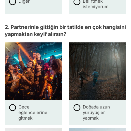
Diğer
Belirtmek
istemiyorum.
2. Partnerinle gittiğin bir tatilde en çok hangisini
yapmaktan keyif alırsın?
Gece
Doğada uzun
eğlencelerine
yürüyüşler
gitmek
yapmak