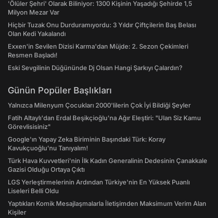
'Ölüler Şehri' Olarak Biliniyor: 1300 Kişinin Yaşadığı Şehirde 1,5
Milyon Mezar Var
Hiçbir Tuzak Onu Durduramıyordu: 3 Yıldır Çiftçilerin Baş Belası
Olan Kedi Yakalandı
Exxen'in Sevilen Dizisi Karma'dan Müjde: 2. Sezon Çekimleri
Resmen Başladı!
Eski Sevgilinin Düğününde Dj Olsan Hangi Şarkıyı Çalardın?
Günün Popüler Başlıkları
Yalnızca Milenyum Çocukları 2000'lilerin Çok İyi Bildiği Şeyler
Fatih Altaylı'dan Erdal Beşikçioğlu'na Ağır Eleştiri: "Ulan Siz Kamu
Görevlisisiniz"
Google'ın Yapay Zeka Biriminin Başındaki Türk: Koray
Kavukçuoğlu'nu Tanıyalım!
Türk Hava Kuvvetleri'nin İlk Kadın Generalinin Dedesinin Çanakkale
Gazisi Olduğu Ortaya Çıktı
LGS Yerleştirmelerinin Ardından Türkiye'nin En Yüksek Puanlı
Liseleri Belli Oldu
Yaptıkları Komik Mesajlaşmalarla İletişimden Maksimum Verim Alan
Kişiler