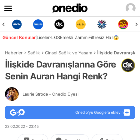
Güncel Konular
Liseler-LGS
Emekli Zammı
Filtresiz Hali😱
Haberler
Sağlık
Cinsel Sağlık ve Yaşam
İlişkide Davranışla
İlişkide Davranışlarına Göre
Senin Auran Hangi Renk?
Laurie Strode
- Onedio Üyesi
Onedio’yu Google'a ekleyin
23.02.2022 - 23:45