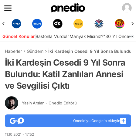
Güncel Konular
Bastonla Vurdu!
"Manyak Mısınız?"
30 Yıl Önce👀
Haberler
Gündem
İki Kardeşin Cesedi 9 Yıl Sonra Bulundu: Ka
İki Kardeşin Cesedi 9 Yıl Sonra
Bulundu: Katil Zanlıları Annesi
ve Sevgilisi Çıktı
Yasin Arslan
- Onedio Editörü
Onedio’yu Google'a ekleyin
11.10.2021 - 17:52