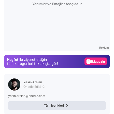
Yorumlar ve Emojiler Aşağıda
Video
Test
Gündem
Reklam
Magazin
Keşfet
ile ziyaret ettiğin
Video
tüm kategorileri tek akışta gör!
Test
Yasin Arslan
Onedio Editörü
yasin.arslan@onedio.com
Tüm içerikleri