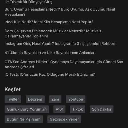
İle Tılsımlı Bir Dünyaya Giriş
Burç Uyumu Hesaplama Nedir? Burç Uyumu, Aşk Uyumu Nasıl
Hesaplanır?
İdeal Kilo Nedir? İdeal Kilo Hesaplama Nasıl Yapılır?
Ders Çalışırken Dinlenecek Müzikler Nelerdir? Müziksiz
Çalışamayanlar Toplanın!
Instagram Giriş Nasıl Yapılır? Instagram'a Giriş İşlemleri Rehberi
41 Ülkenin Bayrakları ve Ülke Bayraklarının Anlamları
GTA San Andreas Hileleri! Oynamaya Doyamayanlar İçin Güncel San
Andreas Şifreleri
IQ Testi: IQ'unuzun Kaç Olduğunu Merak Ettiniz mi?
Keşfet
Twitter
Deprem
Zam
Youtube
Günlük Burç Yorumları
A101
Tiktok
Son Dakika
Bugün Ne Pişirsem
Gezilecek Yerler