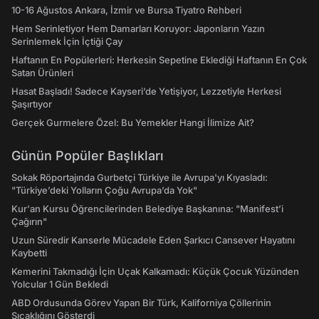
10-16 Ağustos Ankara, İzmir ve Bursa Tiyatro Rehberi
Hem Serinletiyor Hem Damarları Koruyor: Japonların Yazın
Serinlemek İçin İçtiği Çay
Haftanın En Popülerleri: Herkesin Sepetine Eklediği Haftanın En Çok
Satan Ürünleri
Hasat Başladı! Sadece Kayseri’de Yetişiyor, Lezzetiyle Herkesi
Şaşırtıyor
Gerçek Gurmelere Özel: Bu Yemekler Hangi İlimize Ait?
Günün Popüler Başlıkları
Sokak Röportajında Gurbetçi Türkiye ile Avrupa'yı Kıyasladı:
"Türkiye’deki Yolların Çoğu Avrupa’da Yok"
Kur'an Kursu Öğrencilerinden Belediye Başkanına: "Manifest’i
Çağırın"
Uzun Süredir Kanserle Mücadele Eden Şarkıcı Cansever Hayatını
Kaybetti
Kemerini Takmadığı İçin Uçak Kalkamadı: Küçük Çocuk Yüzünden
Yolcular 1 Gün Bekledi
ABD Ordusunda Görev Yapan Bir Türk, Kaliforniya Çöllerinin
Sıcaklığını Gösterdi