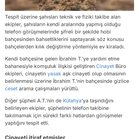
/
Tespit üzerine şahısları teknik ve fiziki takibe alan
ekipler, şahısların kendi aralarında yapmış olduğu
telefon görüşmelerinde şifreli bir şekilde hobi
bahçesinden bahsettiklerini saptayarak söz konusu
bahçelerden kılık değiştirme yöntemiyle ev kiraladı.
Kendi bahçesine gelen İbrahim T.’ye yardım etme
bahanesiyle komşuluk ilişkisi geliştiren
Cinayet
Büro
ekipleri, cinayetin
yasak
aşk cinayeti olup olmasının
belirlenmesi üzerine İbrahim T.’nin bahçesinde gizlice
ceset
arama çalışmaları yürüttü.
Diğer şüpheli A.T.’nin de
Kütahya
’ya taşındığını
belirleyen ekipler, şüphelinin telefon takibine
takılmamak için sürekli farklı hatlardan görüşmeler
yaptığını tespit etti.
Cinayeti itiraf etmişler