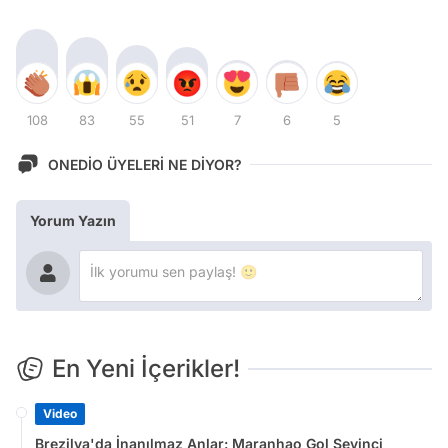
108
83
55
51
7
6
5
ONEDİO ÜYELERİ NE DİYOR?
Yorum Yazın
En Yeni İçerikler!
Video
Brezilya'da İnanılmaz Anlar: Maranhao Gol Sevinci