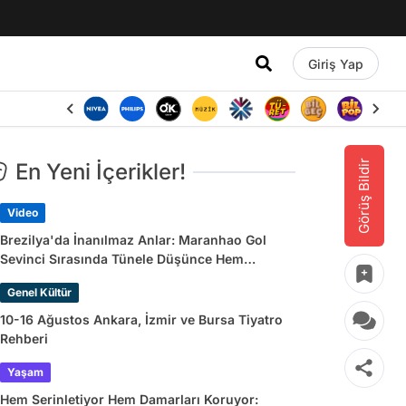
Giriş Yap
Görüş Bildir
En Yeni İçerikler!
Video
Brezilya'da İnanılmaz Anlar: Maranhao Gol
Sevinci Sırasında Tünele Düşünce Hem
Sakatlandı Hem Golü Sayılmadı
Genel Kültür
10-16 Ağustos Ankara, İzmir ve Bursa Tiyatro
Rehberi
Yaşam
Hem Serinletiyor Hem Damarları Koruyor: