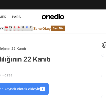
MEK
PARA
e👀
Zone Okey
Seri Diz
ığının 22 Kanıtı
lığının 22 Kanıtı
4 - 02:35
en kaynak olarak ekleyin