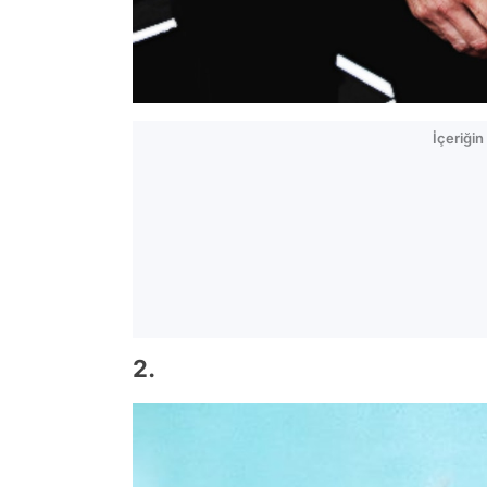
İçeriği
2.