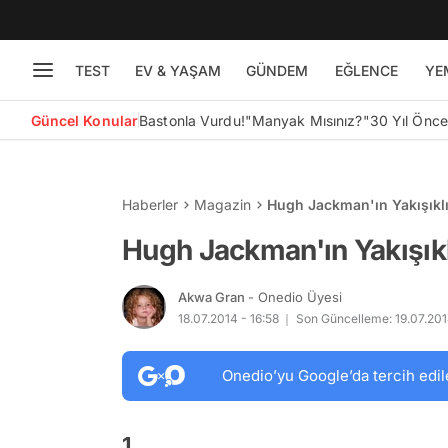
TEST
EV & YAŞAM
GÜNDEM
EĞLENCE
YE
Güncel Konular
Bastonla Vurdu!
"Manyak Mısınız?"
30 Yıl Önc
Haberler
Magazin
Hugh Jackman'ın Yakışıklıl
Hugh Jackman'ın Yakışıklı
Akwa Gran
- Onedio Üyesi
18.07.2014 - 16:58
Son Güncelleme: 19.07.201
Onedio’yu Google’da tercih edil
1.