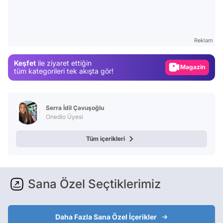
Video
Test
Gündem
Reklam
Magazin
Keşfet
ile ziyaret ettiğin
Video
tüm kategorileri tek akışta gör!
Test
Serra İdil Çavuşoğlu
Onedio Üyesi
Tüm içerikleri
Sana Özel Seçtiklerimiz
Daha Fazla Sana Özel İçerikler