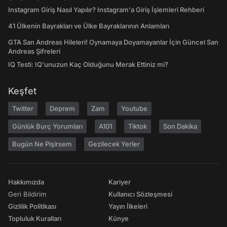
Instagram Giriş Nasıl Yapılır? Instagram'a Giriş İşlemleri Rehberi
41 Ülkenin Bayrakları ve Ülke Bayraklarının Anlamları
GTA San Andreas Hileleri! Oynamaya Doyamayanlar İçin Güncel San
Andreas Şifreleri
IQ Testi: IQ'unuzun Kaç Olduğunu Merak Ettiniz mi?
Keşfet
Twitter
Deprem
Zam
Youtube
Günlük Burç Yorumları
A101
Tiktok
Son Dakika
Bugün Ne Pişirsem
Gezilecek Yerler
Hakkımızda
Kariyer
Geri Bildirim
Kullanıcı Sözleşmesi
Gizlilik Politikası
Yayın İlkeleri
Topluluk Kuralları
Künye