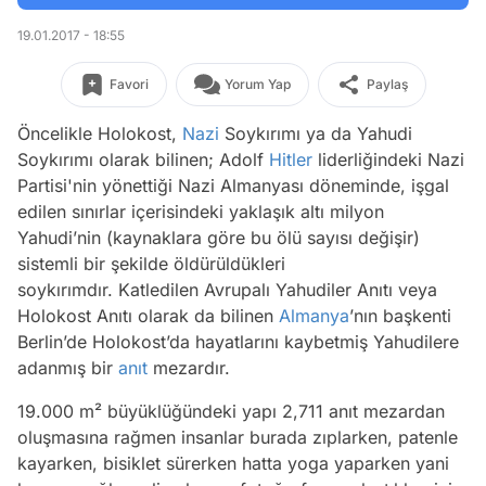
19.01.2017 - 18:55
Favori
Yorum Yap
Paylaş
Öncelikle Holokost,
Nazi
Soykırımı ya da Yahudi
Soykırımı olarak bilinen; Adolf
Hitler
liderliğindeki Nazi
Partisi'nin yönettiği Nazi Almanyası döneminde, işgal
edilen sınırlar içerisindeki yaklaşık altı milyon
Yahudi’nin (kaynaklara göre bu ölü sayısı değişir)
sistemli bir şekilde öldürüldükleri
soykırımdır. Katledilen Avrupalı Yahudiler Anıtı veya
Holokost Anıtı olarak da bilinen
Almanya
’nın başkenti
Berlin’de Holokost’da hayatlarını kaybetmiş Yahudilere
adanmış bir
anıt
mezardır.
19.000 m² büyüklüğündeki yapı 2,711 anıt mezardan
oluşmasına rağmen insanlar burada zıplarken, patenle
kayarken, bisiklet sürerken hatta yoga yaparken yani