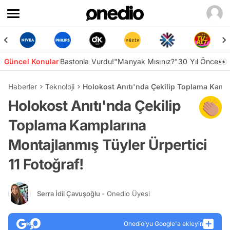
Güncel Konular
Bastonla Vurdu!
"Manyak Mısınız?"
30 Yıl Önce👀
Haberler
Teknoloji
Holokost Anıtı'nda Çekilip Toplama Kampl
Holokost Anıtı'nda Çekilip
Toplama Kamplarına
Montajlanmış Tüyler Ürpertici
11 Fotoğraf!
Serra İdil Çavuşoğlu
- Onedio Üyesi
Onedio’yu Google'a ekleyin