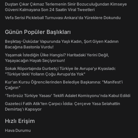
Duştan Çıkar Çıkmaz Terlemenin Sinir Bozuculuğundan Kimseye
Güveni Kalmayana Son 24 Saatin Viral Tweetleri
Vefa Serisi Pickleball Turnuvası Ankara'da Yüreklere Dokundu
Günün Popüler Başlıkları
Beşiktaş-Üsküdar Vapurunda Yaşlı Kadın, Şort Giyen Kadının
Bacağına Bastonla Vurdu!
Yaşamak İstediğin Ülke Hangisi? Haritadaki Yerini Değil,
Yaşayacağın Hayatı Seçiyorsun!
Sokak Röportajında Gurbetçi Türkiye ile Avrupa'yı Kıyasladı:
"Türkiye’deki Yolların Çoğu Avrupa’da Yok"
Kur'an Kursu Öğrencilerinden Belediye Başkanına: "Manifest’i
Çağırın"
‘Terörsüz Türkiye Yasası’ Teklifi Adalet Komisyonu'nda Kabul Edildi
Gazeteci Fatih Atik'ten Çarpıcı İddia: Çerçeve Yasa Selahattin
Demirtaş'ı Kapsıyor
Hızlı Erişim
Hava Durumu