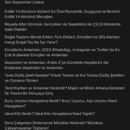
Son Depremler Listesi
Evlilik Yıl Dönümü Sözleri! En Özel Romantik, Duygusal ve Resimli
Evlilik Yıl dönümü Mesajları
Rüyada Altın Görmek: Gerçekler de Saadetiniz de Çil Çil Altınlarda
Saklı Olabilir!
Doğal Taşların Merak Edilen Tüm Etkileri, Enerjileri ve Şifa Alanları:
Hangi Doğal Taş Ne İşe Yarar?
Emojilerin Anlamları: 2023 WhatsApp, Instagram ve Twitter'da En
Çok Kullanılan Emojiler ve Anlamları
Atasözleri ve Anlamları: A'dan Z'ye Gündelik Hayatta En Sık
Kullanılan Atasözleri ve Anlamları
Tavla Diziliş Şekli Nasıldır? Erkek Tavlası ve Kız Tavlası Diziliş Şekilleri
ve Oynama Yönleri
Tarot Kartları ve Anlamları Nelerdir? Majör ve Minör Arkana Desteleri
İle Tılsımlı Bir Dünyaya Giriş
Burç Uyumu Hesaplama Nedir? Burç Uyumu, Aşk Uyumu Nasıl
Hesaplanır?
İdeal Kilo Nedir? İdeal Kilo Hesaplama Nasıl Yapılır?
Ders Çalışırken Dinlenecek Müzikler Nelerdir? Müziksiz
Çalışamayanlar Toplanın!