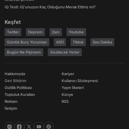
IQ Testi: IQ'unuzun Kaç Olduğunu Merak Ettiniz mi?
Keşfet
Twitter
Deprem
Zam
Youtube
Günlük Burç Yorumları
A101
Tiktok
Son Dakika
Bugün Ne Pişirsem
Gezilecek Yerler
Hakkımızda
Kariyer
Geri Bildirim
Kullanıcı Sözleşmesi
Gizlilik Politikası
Yayın İlkeleri
Topluluk Kuralları
Künye
Reklam
RSS
İletişim