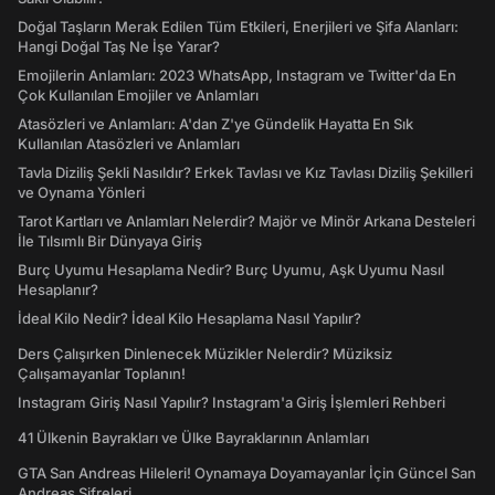
Doğal Taşların Merak Edilen Tüm Etkileri, Enerjileri ve Şifa Alanları:
Hangi Doğal Taş Ne İşe Yarar?
Emojilerin Anlamları: 2023 WhatsApp, Instagram ve Twitter'da En
Çok Kullanılan Emojiler ve Anlamları
Atasözleri ve Anlamları: A'dan Z'ye Gündelik Hayatta En Sık
Kullanılan Atasözleri ve Anlamları
Tavla Diziliş Şekli Nasıldır? Erkek Tavlası ve Kız Tavlası Diziliş Şekilleri
ve Oynama Yönleri
Tarot Kartları ve Anlamları Nelerdir? Majör ve Minör Arkana Desteleri
İle Tılsımlı Bir Dünyaya Giriş
Burç Uyumu Hesaplama Nedir? Burç Uyumu, Aşk Uyumu Nasıl
Hesaplanır?
İdeal Kilo Nedir? İdeal Kilo Hesaplama Nasıl Yapılır?
Ders Çalışırken Dinlenecek Müzikler Nelerdir? Müziksiz
Çalışamayanlar Toplanın!
Instagram Giriş Nasıl Yapılır? Instagram'a Giriş İşlemleri Rehberi
41 Ülkenin Bayrakları ve Ülke Bayraklarının Anlamları
GTA San Andreas Hileleri! Oynamaya Doyamayanlar İçin Güncel San
Andreas Şifreleri