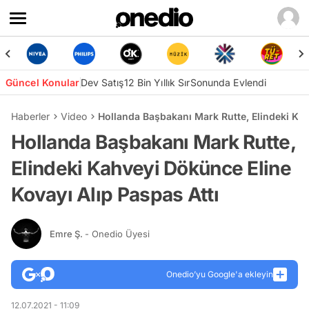
Güncel Konular
Dev Satış
12 Bin Yıllık Sır
Sonunda Evlendi
Haberler
Video
Hollanda Başbakanı Mark Rutte, Elindeki Kah
Hollanda Başbakanı Mark Rutte,
Elindeki Kahveyi Dökünce Eline
Kovayı Alıp Paspas Attı
Emre Ş.
- Onedio Üyesi
Onedio’yu Google'a ekleyin
12.07.2021 - 11:09