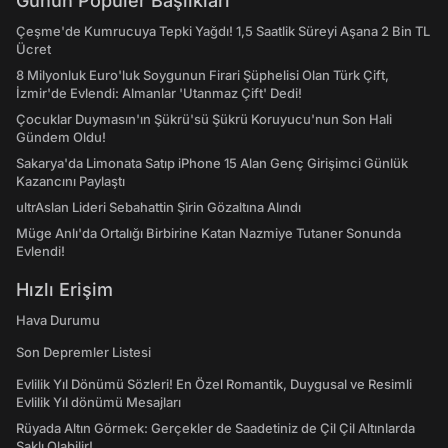
Günün Popüler Başlıkları
Çeşme'de Kumrucuya Tepki Yağdı! 1,5 Saatlik Süreyi Aşana 2 Bin TL
Ücret
8 Milyonluk Euro'luk Soygunun Firari Şüphelisi Olan Türk Çift,
İzmir'de Evlendi: Almanlar 'Utanmaz Çift' Dedi!
Çocuklar Duymasın'ın Şükrü'sü Şükrü Koruyucu'nun Son Hali
Gündem Oldu!
Sakarya'da Limonata Satıp iPhone 15 Alan Genç Girişimci Günlük
Kazancını Paylaştı
ultrAslan Lideri Sebahattin Şirin Gözaltına Alındı
Müge Anlı'da Ortalığı Birbirine Katan Nazmiye Tutaner Sonunda
Evlendi!
Hızlı Erişim
Hava Durumu
Son Depremler Listesi
Evlilik Yıl Dönümü Sözleri! En Özel Romantik, Duygusal ve Resimli
Evlilik Yıl dönümü Mesajları
Rüyada Altın Görmek: Gerçekler de Saadetiniz de Çil Çil Altınlarda
Saklı Olabilir!