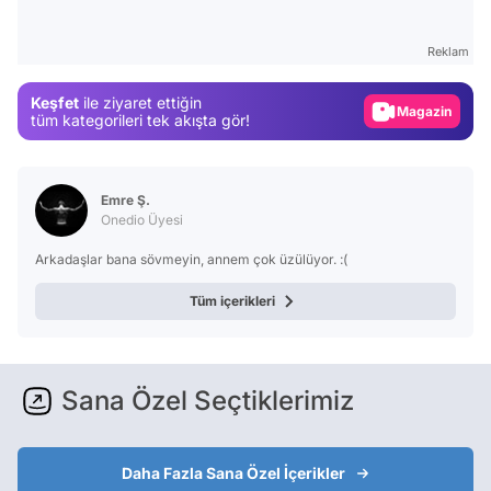
Video
Test
Reklam
Gündem
Keşfet
ile ziyaret ettiğin
Magazin
tüm kategorileri tek akışta gör!
Video
Test
Emre Ş.
Onedio Üyesi
Arkadaşlar bana sövmeyin, annem çok üzülüyor. :(
Tüm içerikleri
Sana Özel Seçtiklerimiz
Daha Fazla Sana Özel İçerikler