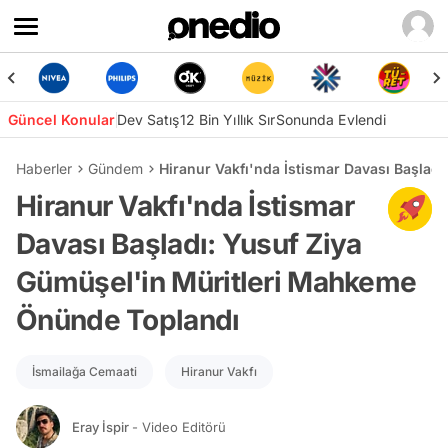
Güncel Konular
Dev Satış
12 Bin Yıllık Sır
Sonunda Evlendi
Haberler
Gündem
Hiranur Vakfı'nda İstismar Davası Başlad
Hiranur Vakfı'nda İstismar
Davası Başladı: Yusuf Ziya
Gümüşel'in Müritleri Mahkeme
Önünde Toplandı
İsmailağa Cemaati
Hiranur Vakfı
Eray İspir
- Video Editörü