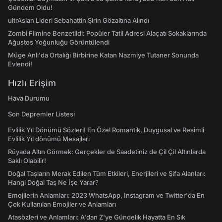
Gündem Oldu!
ultrAslan Lideri Sebahattin Şirin Gözaltına Alındı
Zombi Filmine Benzetildi: Popüler Tatil Adresi Alaçatı Sokaklarında
Ağustos Yoğunluğu Görüntülendi
Müge Anlı'da Ortalığı Birbirine Katan Nazmiye Tutaner Sonunda
Evlendi!
Hızlı Erişim
Hava Durumu
Son Depremler Listesi
Evlilik Yıl Dönümü Sözleri! En Özel Romantik, Duygusal ve Resimli
Evlilik Yıl dönümü Mesajları
Rüyada Altın Görmek: Gerçekler de Saadetiniz de Çil Çil Altınlarda
Saklı Olabilir!
Doğal Taşların Merak Edilen Tüm Etkileri, Enerjileri ve Şifa Alanları:
Hangi Doğal Taş Ne İşe Yarar?
Emojilerin Anlamları: 2023 WhatsApp, Instagram ve Twitter'da En
Çok Kullanılan Emojiler ve Anlamları
Atasözleri ve Anlamları: A'dan Z'ye Gündelik Hayatta En Sık