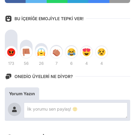
BU İÇERİĞE EMOJİYLE TEPKİ VER!
173
56
26
7
6
4
4
ONEDİO ÜYELERİ NE DİYOR?
Yorum Yazın