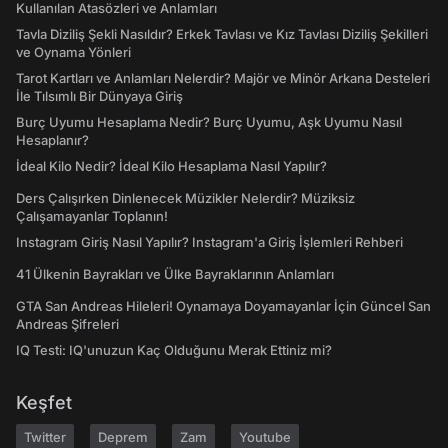
Kullanılan Atasözleri ve Anlamları
Tavla Diziliş Şekli Nasıldır? Erkek Tavlası ve Kız Tavlası Diziliş Şekilleri
ve Oynama Yönleri
Tarot Kartları ve Anlamları Nelerdir? Majör ve Minör Arkana Desteleri
İle Tılsımlı Bir Dünyaya Giriş
Burç Uyumu Hesaplama Nedir? Burç Uyumu, Aşk Uyumu Nasıl
Hesaplanır?
İdeal Kilo Nedir? İdeal Kilo Hesaplama Nasıl Yapılır?
Ders Çalışırken Dinlenecek Müzikler Nelerdir? Müziksiz
Çalışamayanlar Toplanın!
Instagram Giriş Nasıl Yapılır? Instagram'a Giriş İşlemleri Rehberi
41 Ülkenin Bayrakları ve Ülke Bayraklarının Anlamları
GTA San Andreas Hileleri! Oynamaya Doyamayanlar İçin Güncel San
Andreas Şifreleri
IQ Testi: IQ'unuzun Kaç Olduğunu Merak Ettiniz mi?
Keşfet
Twitter
Deprem
Zam
Youtube