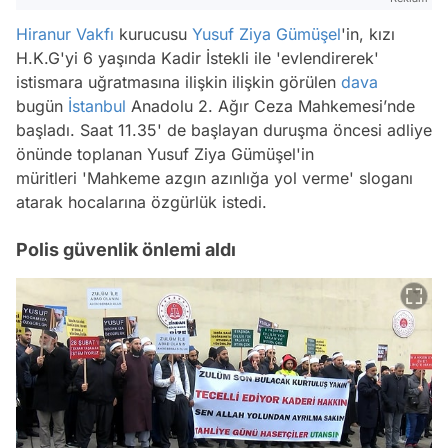
Hiranur Vakfı
kurucusu
Yusuf Ziya Gümüşel
'in, kızı
H.K.G'yi 6 yaşında Kadir İstekli ile 'evlendirerek'
istismara uğratmasına ilişkin ilişkin görülen
dava
bugün
İstanbul
Anadolu 2. Ağır Ceza Mahkemesi’nde
başladı. Saat 11.35' de başlayan duruşma öncesi adliye
önünde toplanan Yusuf Ziya Gümüşel'in
müritleri 'Mahkeme azgın azınlığa yol verme' sloganı
atarak hocalarına özgürlük istedi.
Polis güvenlik önlemi aldı