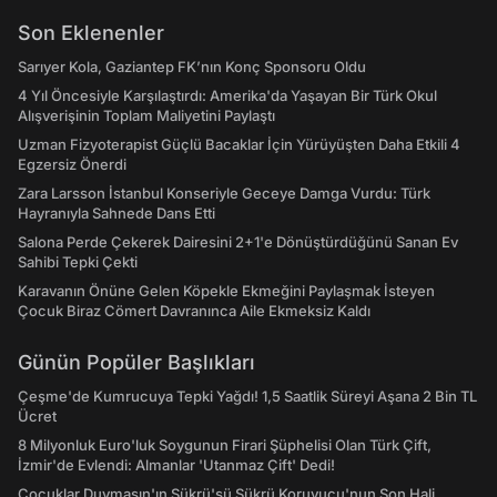
Son Eklenenler
Sarıyer Kola, Gaziantep FK’nın Konç Sponsoru Oldu
4 Yıl Öncesiyle Karşılaştırdı: Amerika'da Yaşayan Bir Türk Okul
Alışverişinin Toplam Maliyetini Paylaştı
Uzman Fizyoterapist Güçlü Bacaklar İçin Yürüyüşten Daha Etkili 4
Egzersiz Önerdi
Zara Larsson İstanbul Konseriyle Geceye Damga Vurdu: Türk
Hayranıyla Sahnede Dans Etti
Salona Perde Çekerek Dairesini 2+1'e Dönüştürdüğünü Sanan Ev
Sahibi Tepki Çekti
Karavanın Önüne Gelen Köpekle Ekmeğini Paylaşmak İsteyen
Çocuk Biraz Cömert Davranınca Aile Ekmeksiz Kaldı
Günün Popüler Başlıkları
Çeşme'de Kumrucuya Tepki Yağdı! 1,5 Saatlik Süreyi Aşana 2 Bin TL
Ücret
8 Milyonluk Euro'luk Soygunun Firari Şüphelisi Olan Türk Çift,
İzmir'de Evlendi: Almanlar 'Utanmaz Çift' Dedi!
Çocuklar Duymasın'ın Şükrü'sü Şükrü Koruyucu'nun Son Hali