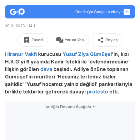
Onedio’yu Google'a ekleyin
30.01.2023 - 14:11
Favori
Yorum Yap
Paylaş
Hiranur Vakfı
kurucusu
Yusuf Ziya Gümüşel
'in, kızı
H.K.G'yi 6 yaşında Kadir İstekli ile 'evlendirmesine'
ilişkin görülen
dava
başladı. Adliye önüne toplanan
Gümüşel'in müritleri 'Hocamız tertemiz bizler
şahidiz' 'Yusuf hocamız yalnız değildi' pankartlarıyla
birlikte tekbirler getirerek davayı
protesto
etti.
İçeriğin Devamı Aşağıda