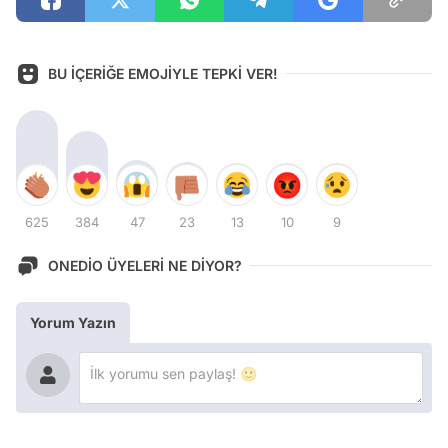
BU İÇERİĞE EMOJİYLE TEPKİ VER!
625
384
47
23
13
10
9
ONEDİO ÜYELERİ NE DİYOR?
Yorum Yazın