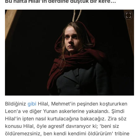
Bu hafta Hilal'in derdine düştük bir kere...
Bildiğiniz
gibi
Hilal, Mehmet'in peşinden koştururken
Leon'a ve diğer Yunan askerlerine yakalandı. Şimdi
Hilal'in ipten nasıl kurtulacağına bakacağız. Zira söz
konusu Hilal, öyle agresif davranıyor ki; 'beni siz
öldüremezsiniz, ben kendi kendimi öldürürüm' tribine