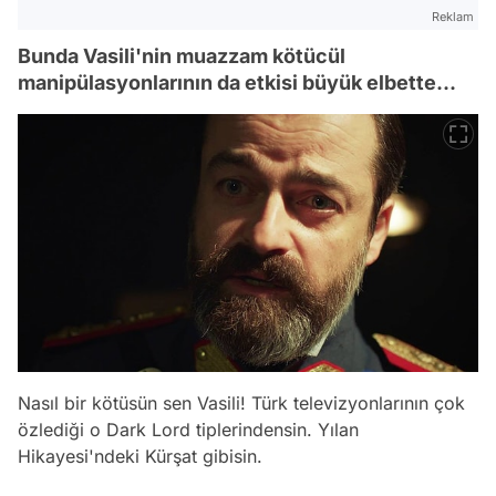
Reklam
Bunda Vasili'nin muazzam kötücül
manipülasyonlarının da etkisi büyük elbette...
Nasıl bir kötüsün sen Vasili! Türk televizyonlarının çok
özlediği o Dark Lord tiplerindensin. Yılan
Hikayesi'ndeki Kürşat gibisin.