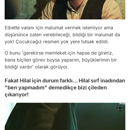
Elbette vatanı için malumat vermek istemiyor ama
düşününce zaten verebileceği, bildiği bir malumat da
yok! Çocukcağız resmen yok yere tutsak edildi.
O bunu 'gerekirse memleket için hapse de gireriz,
bana biçilen görev buysa yaparım, büyüklerimin bir
bildiği vardır' olarak görüyor.
Fakat Hilal için durum farklı... Hilal sırf inadından
"ben yapmadım" demedikçe bizi çileden
çıkarıyor!