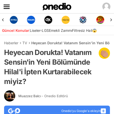
Güncel Konular
Liseler-LGS
Emekli Zammı
Filtresiz Hali😱
Haberler
TV
Heyecan Dorukta! Vatanım Sensin'in Yeni Bölüm
Heyecan Dorukta! Vatanım
Sensin'in Yeni Bölümünde
Hilal'i İpten Kurtarabilecek
miyiz?
Muazzez Balcı
- Onedio Editörü
Onedio’yu Google'a ekleyin