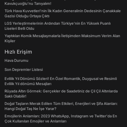
Kavukçuoğlu'nu Tanıyalım!
Türk Hava Kuvvetleri'nin İlk Kadın Generalinin Dedesinin Çanakkale
Gazisi Olduğu Ortaya Çıktı
LGS Yerleştirmelerinin Ardından Türkiye'nin En Yüksek Puanlı
Liseleri Belli Oldu
Yaptıkları Komik Mesajlaşmalarla İletişimden Maksimum Verim Alan
Kişiler
Hızlı Erişim
Hava Durumu
Son Depremler Listesi
Evlilik Yıl Dönümü Sözleri! En Özel Romantik, Duygusal ve Resimli
Evlilik Yıl dönümü Mesajları
Rüyada Altın Görmek: Gerçekler de Saadetiniz de Çil Çil Altınlarda
Saklı Olabilir!
Doğal Taşların Merak Edilen Tüm Etkileri, Enerjileri ve Şifa Alanları:
Hangi Doğal Taş Ne İşe Yarar?
Emojilerin Anlamları: 2023 WhatsApp, Instagram ve Twitter'da En
Çok Kullanılan Emojiler ve Anlamları