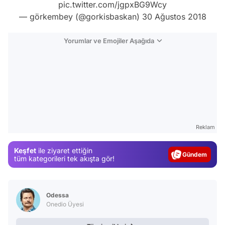
pic.twitter.com/jgpxBG9Wcy
— görkembey (@gorkisbaskan)
30 Ağustos 2018
Yorumlar ve Emojiler Aşağıda
Video
Reklam
Test
Keşfet
ile ziyaret ettiğin
Gündem
tüm kategorileri tek akışta gör!
Magazin
Video
Odessa
Test
Onedio Üyesi