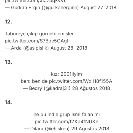
pic.twitter.com/xfJ7bgkvVL
— Gürkan Ergin (@gurkanerginn)
August 27, 2018
12.
Tabureye çıkıp görüntülemişler
pic.twitter.com/S7Bbe5GAgl
— Arda (@asipislik)
August 28, 2018
13.
kız: 2001liyim
ben: ben de
pic.twitter.com/WxiH8f155A
— Bedry (@kadraj31)
28 Ağustos 2018
14.
ne bu indie grup ismi falan mı
pic.twitter.com/t2Xp4fNUKn
— Dilara (@ehiskeu)
29 Ağustos 2018