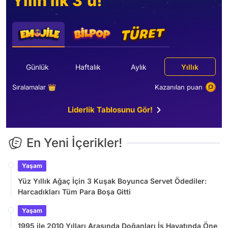
Yılın ilk 3’ü!
Günlük
Haftalık
Aylık
Yıllık
Sıralamalar 👑
Kazanılan puan
Liderlik Tablosunu Gör!
En Yeni İçerikler!
Yaşam
Yüz Yıllık Ağaç İçin 3 Kuşak Boyunca Servet Ödediler:
Harcadıkları Tüm Para Boşa Gitti
Yaşam
1995 ile 2010 Yılları Arasında Doğanları İş Hayatında Öne