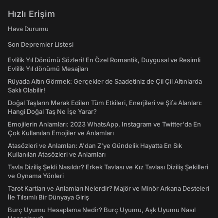
Hızlı Erişim
Hava Durumu
Son Depremler Listesi
Evlilik Yıl Dönümü Sözleri! En Özel Romantik, Duygusal ve Resimli
Evlilik Yıl dönümü Mesajları
Rüyada Altın Görmek: Gerçekler de Saadetiniz de Çil Çil Altınlarda
Saklı Olabilir!
Doğal Taşların Merak Edilen Tüm Etkileri, Enerjileri ve Şifa Alanları:
Hangi Doğal Taş Ne İşe Yarar?
Emojilerin Anlamları: 2023 WhatsApp, Instagram ve Twitter'da En
Çok Kullanılan Emojiler ve Anlamları
Atasözleri ve Anlamları: A'dan Z'ye Gündelik Hayatta En Sık
Kullanılan Atasözleri ve Anlamları
Tavla Diziliş Şekli Nasıldır? Erkek Tavlası ve Kız Tavlası Diziliş Şekilleri
ve Oynama Yönleri
Tarot Kartları ve Anlamları Nelerdir? Majör ve Minör Arkana Desteleri
İle Tılsımlı Bir Dünyaya Giriş
Burç Uyumu Hesaplama Nedir? Burç Uyumu, Aşk Uyumu Nasıl