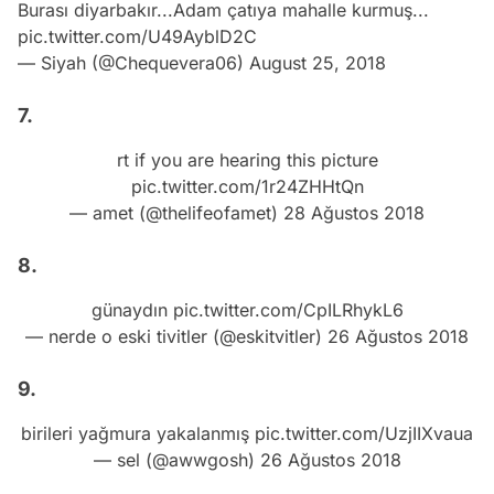
Burası diyarbakır...Adam çatıya mahalle kurmuş...
pic.twitter.com/U49AyblD2C
— Siyah (@Chequevera06)
August 25, 2018
7.
rt if you are hearing this picture
pic.twitter.com/1r24ZHHtQn
— amet (@thelifeofamet)
28 Ağustos 2018
8.
günaydın
pic.twitter.com/CpILRhykL6
— nerde o eski tivitler (@eskitvitler)
26 Ağustos 2018
9.
birileri yağmura yakalanmış
pic.twitter.com/UzjIIXvaua
— sel (@awwgosh)
26 Ağustos 2018