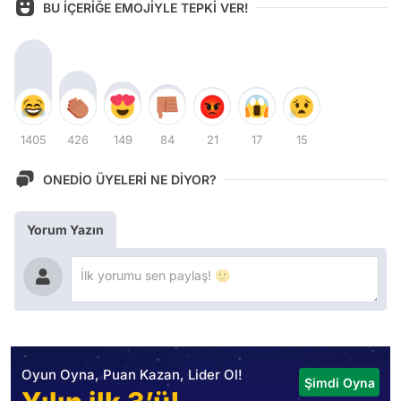
BU İÇERİĞE EMOJİYLE TEPKİ VER!
1405
426
149
84
21
17
15
ONEDİO ÜYELERİ NE DİYOR?
Yorum Yazın
Oyun Oyna, Puan Kazan, Lider Ol!
Şimdi Oyna