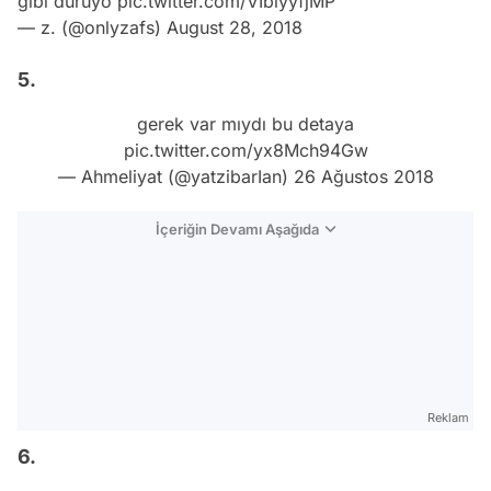
gibi duruyo
pic.twitter.com/VIblyyfjMP
— z. (@onlyzafs)
August 28, 2018
5.
gerek var mıydı bu detaya
pic.twitter.com/yx8Mch94Gw
— Ahmeliyat (@yatzibarIan)
26 Ağustos 2018
İçeriğin Devamı Aşağıda
Reklam
6.