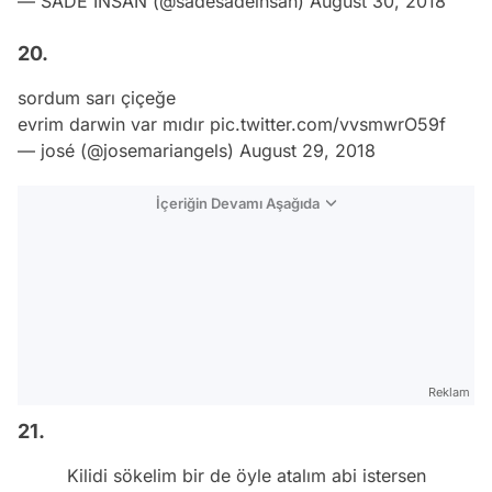
— SADE İNSAN (@sadesadeinsan)
August 30, 2018
20.
sordum sarı çiçeğe
evrim darwin var mıdır
pic.twitter.com/vvsmwrO59f
— josé (@josemariangels)
August 29, 2018
İçeriğin Devamı Aşağıda
Reklam
21.
Kilidi sökelim bir de öyle atalım abi istersen