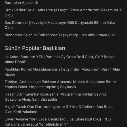
Sonuçları Açıklandı
Kritik Veriler Geldi, Altın Uçuşa Geçti: Gram Altında Yeni Rakam Belli
Oldu
Baş Dönmesi Şikayetiyle Hastaneye Gitti Dünyadaki 68’inci Vaka
Oldu
Mohamed Salah'ın Trabzon'da Yaşayacağı Lüks Villa Ortaya Çıktı
Günün Popüler Başlıkları
İlk Anket Sonucu: YENİ Parti'nin Oy Oranı Belli Oldu, CHP Barajın
Altına Düştü!
Yaptıkları Komik Mesajlaşmalarla İletişimden Maksimum Verim Alan
Kişiler
Türkiye, Arabistan ve Pakistan Arasında Mekke Anlaşması: Birine
Yapılan Saldırı Hepsine Yapılmış Sayılacak
Hasan Can Kaya’nın Konuşanlar Programına Katılan Seyirci
Gözaltına Alınıp Sınır Dışı Edildi
Hiçbir Tuzak Onu Durduramıyordu: 3 Yıldır Çiftçilerin Baş Belası
Olan Kedi Yakalandı
Enver Aysever'den Erdal Beşikçioğlu ve Etimesgut Çıkışı: “Bu
Kafalarla Etimesgut Yönetilebilir mi?”