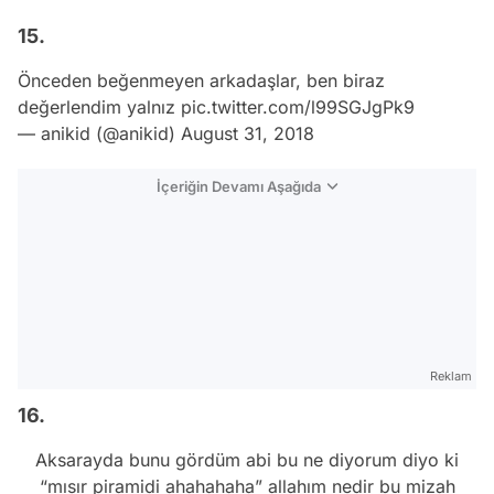
15.
Önceden beğenmeyen arkadaşlar, ben biraz
değerlendim yalnız
pic.twitter.com/l99SGJgPk9
— anikid (@anikid)
August 31, 2018
İçeriğin Devamı Aşağıda
Reklam
16.
Aksarayda bunu gördüm abi bu ne diyorum diyo ki
“mısır piramidi ahahahaha” allahım nedir bu mizah