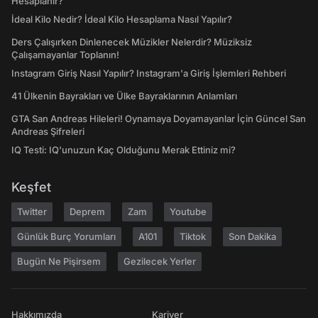
Hesaplanır?
İdeal Kilo Nedir? İdeal Kilo Hesaplama Nasıl Yapılır?
Ders Çalışırken Dinlenecek Müzikler Nelerdir? Müziksiz
Çalışamayanlar Toplanın!
Instagram Giriş Nasıl Yapılır? Instagram'a Giriş İşlemleri Rehberi
41 Ülkenin Bayrakları ve Ülke Bayraklarının Anlamları
GTA San Andreas Hileleri! Oynamaya Doyamayanlar İçin Güncel San
Andreas Şifreleri
IQ Testi: IQ'unuzun Kaç Olduğunu Merak Ettiniz mi?
Keşfet
Twitter
Deprem
Zam
Youtube
Günlük Burç Yorumları
A101
Tiktok
Son Dakika
Bugün Ne Pişirsem
Gezilecek Yerler
Hakkımızda
Kariyer