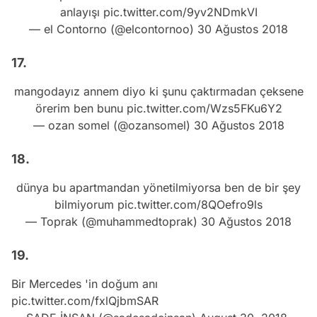
anlayışı
pic.twitter.com/9yv2NDmkVI
— el Contorno (@elcontornoo)
30 Ağustos 2018
17.
mangodayız annem diyo ki şunu çaktırmadan çeksene
örerim ben bunu
pic.twitter.com/Wzs5FKu6Y2
— ozan somel (@ozansomel)
30 Ağustos 2018
18.
dünya bu apartmandan yönetilmiyorsa ben de bir şey
bilmiyorum
pic.twitter.com/8QOefro9ls
— Toprak (@muhammedtoprak)
30 Ağustos 2018
19.
Bir Mercedes 'in doğum anı
pic.twitter.com/fxlQjbmSAR