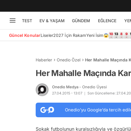
TEST
EV & YAŞAM
GÜNDEM
EĞLENCE
YE
Güncel Konular
Liseler
2027 İçin Rakam
Yeni İsim😱
Haberler
Onedio Özel
Her Mahalle Maçında K
Her Mahalle Maçında Kar
Onedio Medya
- Onedio Üyesi
27.04.2015 - 13:07
Son Güncelleme: 27.04.201
Onedio’yu Google’da tercih edil
Sokak futbolunun kuralsızlığıyla ve özgürl