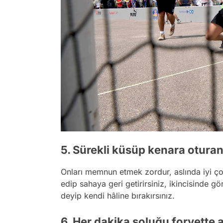
5. Sürekli küsüp kenara oturan 
Onları memnun etmek zordur, aslında iyi ço
edip sahaya geri getirirsiniz, ikincisinde g
deyip kendi hâline bırakırsınız.
6. Her dakika soluğu forvette 