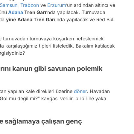
Samsun
,
Trabzon
ve
Erzurum
’un ardından altıncı ve
ünü
Adana
Tren Garı
’nda yapılacak. Turnuvada
’da
yine Adana Tren Garı
’nda yapılacak ve Red Bull
le turnuvadan turnuvaya koşarken nefeslenmek
arşılaştığımız tipleri listeledik. Bakalım katılacak
gisiydiniz?
larını kanun gibi savunan polemik
tan yapılan kale direkleri üzerine
döner
. Havadan
ol mü değil mi?” kavgası verilir, birbirine yaka
ile sağlamaya çalışan genç