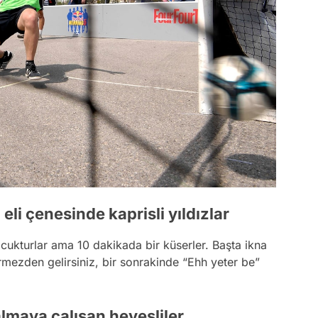
eli çenesinde kaprisli yıldızlar
cukturlar ama 10 dakikada bir küserler. Başta ikna
örmezden gelirsiniz, bir sonrakinde “Ehh yeter be”
almaya çalışan hevesliler