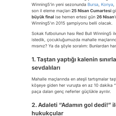
Winning5’in yeni sezonunda
Bursa
,
Konya
,
son il eleme maçları
25 Nisan Cumartesi
g
büyük final
ise hemen ertesi gün
26 Nisan
Winning5’ın 2015 şampiyonu belli olacak.
Sokak futbolunun hası Red Bull Winning5 i
istedik, çocukluğumuzda mahalle maçlarında k
mısınız? Ya da şöyle soralım: Bunlardan han
1. Taştan yaptığı kalenin sınır
sevdalıları
Mahalle maçlarında en ateşli tartışmalar taş
köşeye giden her vuruşta en az 10 dakika “G
paça dalan genç neferler güçlükle ayrılır.
2. Adaleti “Adamın gol dedi!” 
hukukçular