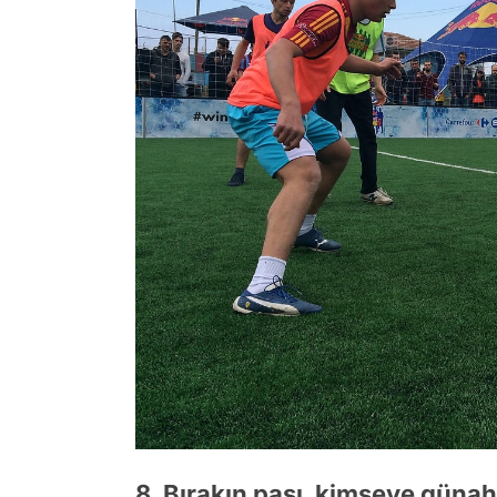
8. Bırakın pası, kimseye günah