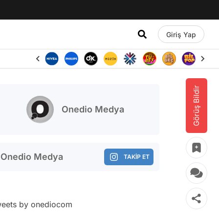
Giriş Yap
Görüş Bildir
Onedio Medya
Onedio Medya
TAKİP ET
eets by onediocom