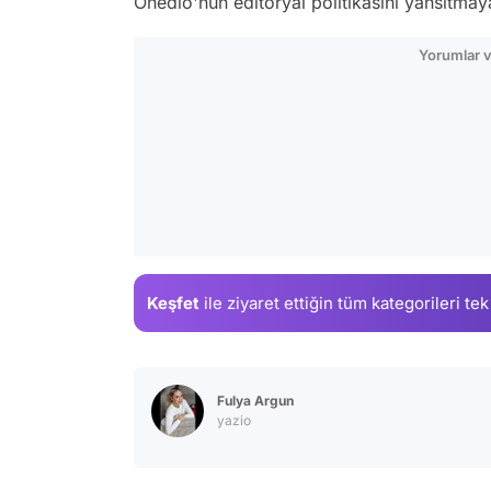
Onedio'nun editöryal politikasını yansıtmay
Yorumlar v
Keşfet
ile ziyaret ettiğin
tüm kategorileri tek
Fulya Argun
yazio