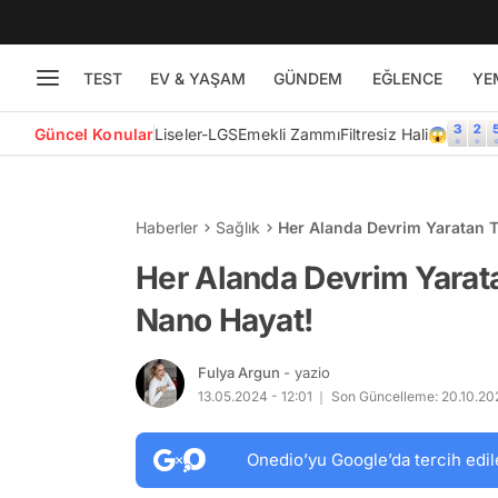
TEST
EV & YAŞAM
GÜNDEM
EĞLENCE
YE
Güncel Konular
Liseler-LGS
Emekli Zammı
Filtresiz Hali😱
Haberler
Sağlık
Her Alanda Devrim Yaratan T
Her Alanda Devrim Yarata
Nano Hayat!
Fulya Argun
- yazio
13.05.2024 - 12:01
Son Güncelleme: 20.10.202
Onedio’yu Google’da tercih edil