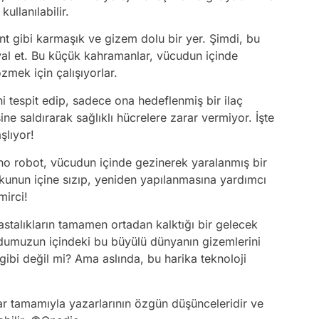
ullanılabilir.
nt gibi karmaşık ve gizem dolu bir yer. Şimdi, bu
yal et. Bu küçük kahramanlar, vücudun içinde
zmek için çalışıyorlar.
ni tespit edip, sadece ona hedeflenmiş bir ilaç
ine saldırarak sağlıklı hücrelere zarar vermiyor. İşte
şlıyor!
o robot, vücudun içinde gezinerek yaralanmış bir
kunun içine sızıp, yeniden yapılanmasına yardımcı
mirci!
astalıkların tamamen ortadan kalktığı bir gelecek
dumuzun içindeki bu büyülü dünyanın gizemlerini
gibi değil mi? Ama aslında, bu harika teknoloji
ar tamamıyla yazarlarının özgün düşünceleridir ve