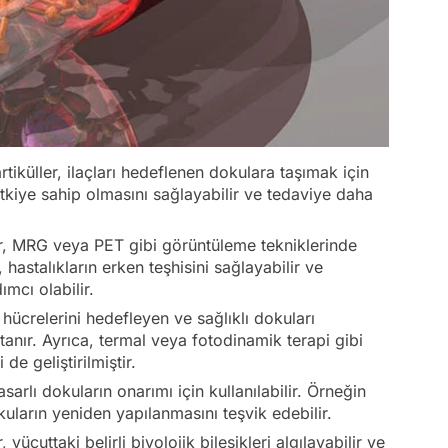
rtiküller, ilaçları hedeflenen dokulara taşımak için
 etkiye sahip olmasını sağlayabilir ve tedaviye daha
er, MRG veya PET gibi görüntüleme tekniklerinde
, hastalıkların erken teşhisini sağlayabilir ve
mcı olabilir.
hücrelerini hedefleyen ve sağlıklı dokuları
tanır. Ayrıca, termal veya fotodinamik terapi gibi
e geliştirilmiştir.
rlı dokuların onarımı için kullanılabilir. Örneğin
kuların yeniden yapılanmasını teşvik edebilir.
ücuttaki belirli biyolojik bileşikleri algılayabilir ve