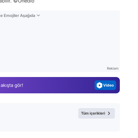
abilir. ©Onedio
e Emojiler Aşağıda
Video
Test
Gündem
Reklam
Magazin
Video
 akışta gör!
Test
Tüm içerikleri