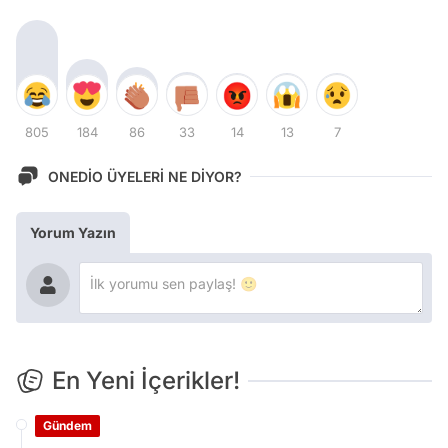
805
184
86
33
14
13
7
ONEDİO ÜYELERİ NE DİYOR?
Yorum Yazın
En Yeni İçerikler!
Gündem