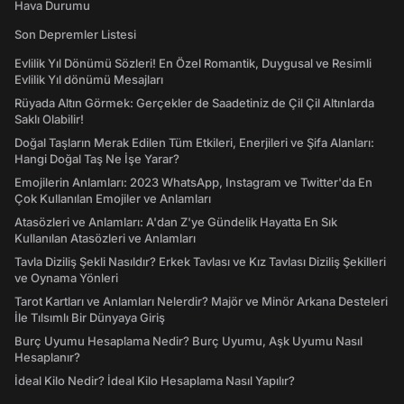
Hava Durumu
Son Depremler Listesi
Evlilik Yıl Dönümü Sözleri! En Özel Romantik, Duygusal ve Resimli
Evlilik Yıl dönümü Mesajları
Rüyada Altın Görmek: Gerçekler de Saadetiniz de Çil Çil Altınlarda
Saklı Olabilir!
Doğal Taşların Merak Edilen Tüm Etkileri, Enerjileri ve Şifa Alanları:
Hangi Doğal Taş Ne İşe Yarar?
Emojilerin Anlamları: 2023 WhatsApp, Instagram ve Twitter'da En
Çok Kullanılan Emojiler ve Anlamları
Atasözleri ve Anlamları: A'dan Z'ye Gündelik Hayatta En Sık
Kullanılan Atasözleri ve Anlamları
Tavla Diziliş Şekli Nasıldır? Erkek Tavlası ve Kız Tavlası Diziliş Şekilleri
ve Oynama Yönleri
Tarot Kartları ve Anlamları Nelerdir? Majör ve Minör Arkana Desteleri
İle Tılsımlı Bir Dünyaya Giriş
Burç Uyumu Hesaplama Nedir? Burç Uyumu, Aşk Uyumu Nasıl
Hesaplanır?
İdeal Kilo Nedir? İdeal Kilo Hesaplama Nasıl Yapılır?