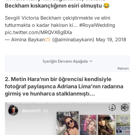
Beckham kıskançlığının esiri olmuştu 😂
Sevgili Victoria Beckham çekiştirmekte ve elini
tutturmakta o kadar haklısın ki...
#RoyalWedding
pic.twitter.com/MRQVX6gBXa
— Almina Baykan🫶🏻 (@alminabaykann)
May 19, 2018
İçeriğin Devamı Aşağıda
Reklam
2. Metin Hara’nın bir öğrencisi kendisiyle
fotoğraf paylaşınca Adriana Lima'nın radarına
girmiş ve hunharca stalklanmıştı...