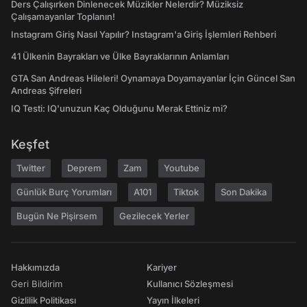
Ders Çalışırken Dinlenecek Müzikler Nelerdir? Müziksiz
Çalışamayanlar Toplanın!
Instagram Giriş Nasıl Yapılır? Instagram'a Giriş İşlemleri Rehberi
41 Ülkenin Bayrakları ve Ülke Bayraklarının Anlamları
GTA San Andreas Hileleri! Oynamaya Doyamayanlar İçin Güncel San
Andreas Şifreleri
IQ Testi: IQ'unuzun Kaç Olduğunu Merak Ettiniz mi?
Keşfet
Twitter
Deprem
Zam
Youtube
Günlük Burç Yorumları
A101
Tiktok
Son Dakika
Bugün Ne Pişirsem
Gezilecek Yerler
Hakkımızda
Kariyer
Geri Bildirim
Kullanıcı Sözleşmesi
Gizlilik Politikası
Yayın İlkeleri