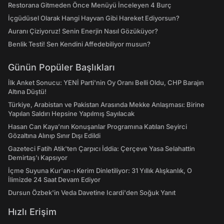
Restorana Gitmeden Önce Menüyü İnceleyen 4 Burç
İçgüdüsel Olarak Hangi Hayvan Gibi Hareket Ediyorsun?
Auranı Çiziyoruz! Senin Enerjin Nasıl Gözüküyor?
Benlik Testi! Sen Kendini Affedebiliyor musun?
Günün Popüler Başlıkları
İlk Anket Sonucu: YENİ Parti'nin Oy Oranı Belli Oldu, CHP Barajın
Altına Düştü!
Türkiye, Arabistan ve Pakistan Arasında Mekke Anlaşması: Birine
Yapılan Saldırı Hepsine Yapılmış Sayılacak
Hasan Can Kaya’nın Konuşanlar Programına Katılan Seyirci
Gözaltına Alınıp Sınır Dışı Edildi
Gazeteci Fatih Atik'ten Çarpıcı İddia: Çerçeve Yasa Selahattin
Demirtaş'ı Kapsıyor
İçme Suyuna Kur'an-ı Kerim Dinletiliyor: 31 Yıllık Alışkanlık, O
İlimizde 24 Saat Devam Ediyor
Dursun Özbek'in Veda Davetine Icardi'den Soğuk Yanıt
Hızlı Erişim