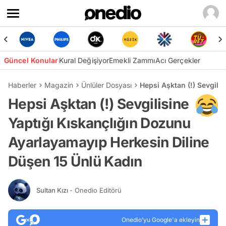
Güncel Konular
Kural Değişiyor
Emekli Zammı
Acı Gerçekler
Haberler
Magazin
Ünlüler Dosyası
Hepsi Aşktan (!) Sevgili
Hepsi Aşktan (!) Sevgilisine
Yaptığı Kıskançlığın Dozunu
Ayarlayamayıp Herkesin Diline
Düşen 15 Ünlü Kadın
Sultan Kızı
- Onedio Editörü
Onedio’yu Google'a ekleyin