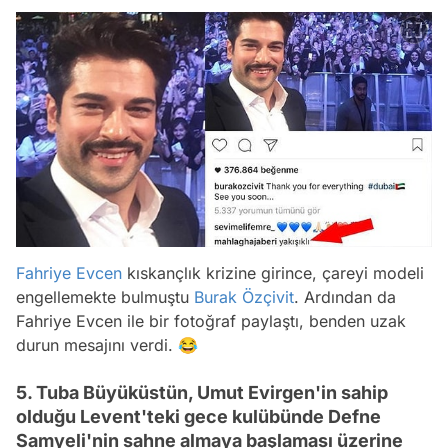
Fahriye Evcen
kıskançlık krizine girince, çareyi modeli
engellemekte bulmuştu
Burak Özçivit
. Ardından da
Fahriye Evcen ile bir fotoğraf paylaştı, benden uzak
durun mesajını verdi. 😂
5. Tuba Büyüküstün, Umut Evirgen'in sahip
olduğu Levent'teki gece kulübünde Defne
Samyeli'nin sahne almaya başlaması üzerine