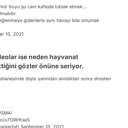
ömür boyu şu cam kafeste tutsak etmek…
lmalıdır.
a eğlenmeye gidenlerle aynı havayı bile solumak
r 10, 2021
deolar ise neden hayvanat
tiğini gözler önüne seriyor.
shanesinde dişisi yanından alındıktan sonra stresten
SUSMA!
.co/u7OlRrKsaS
aglariist)
September 10, 2021