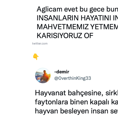
twitter.com
👇