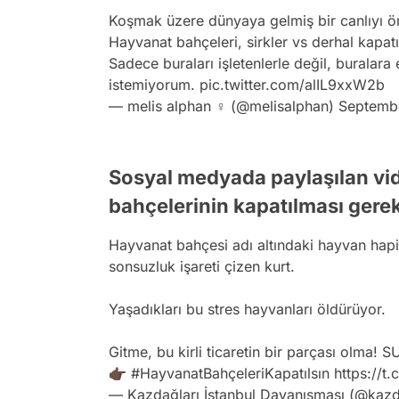
Koşmak üzere dünyaya gelmiş bir canlıyı 
Hayvanat bahçeleri, sirkler vs derhal kapatı
Sadece buraları işletenlerle değil, buralar
istemiyorum.
pic.twitter.com/alIL9xxW2b
— melis alphan ♀ (@melisalphan)
Septembe
Sosyal medyada paylaşılan vi
bahçelerinin kapatılması gerek
Hayvanat bahçesi adı altındaki hayvan hapi
sonsuzluk işareti çizen kurt.
Yaşadıkları bu stres hayvanları öldürüyor.
Gitme, bu kirli ticaretin bir parçası olma! 
👉🏿
#HayvanatBahçeleriKapatılsın
https://t
— Kazdağları İstanbul Dayanışması (@kazd