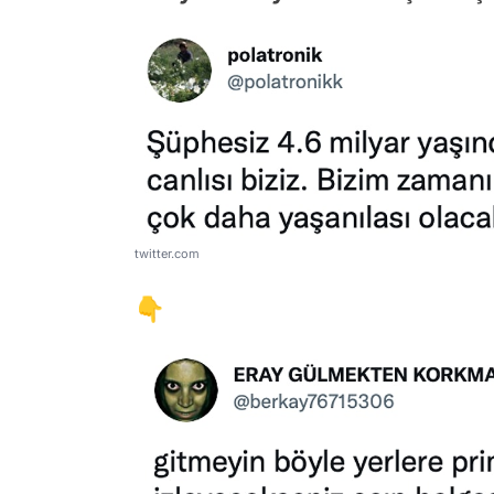
twitter.com
👇