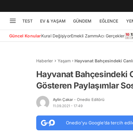
TEST
EV & YAŞAM
GÜNDEM
EĞLENCE
YE
Güncel Konular
Kural Değişiyor
Emekli Zammı
Acı Gerçekler
Haberler
Yaşam
Hayvanat Bahçesindeki Canlıl
Medya Gündeminde
Hayvanat Bahçesindeki Can
Gösteren Paylaşımlar S
Aylin Çakar
- Onedio Editörü
11.09.2021 - 17:49
Onedio’yu Google’da tercih edil