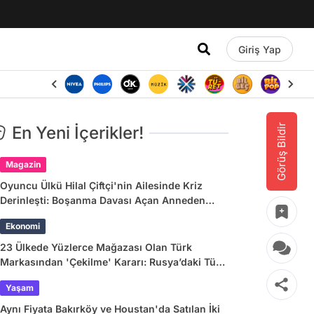
Giriş Yap
Görüş Bildir
En Yeni İçerikler!
Magazin
Oyuncu Ülkü Hilal Çiftçi'nin Ailesinde Kriz
Derinleşti: Boşanma Davası Açan Anneden
Zina ve Para İddiası
Ekonomi
23 Ülkede Yüzlerce Mağazası Olan Türk
Markasından 'Çekilme' Kararı: Rusya’daki Tüm
Mağazalar Kapanıyor!
Yaşam
Aynı Fiyata Bakırköy ve Houstan'da Satılan İki