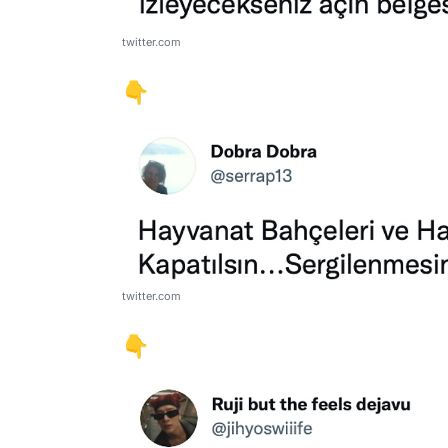
twitter.com
👇
twitter.com
👇