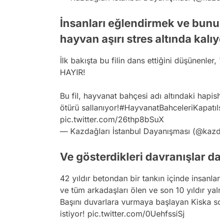
İnsanları eğlendirmek ve bunu
hayvan aşırı stres altında kalıy
İlk bakışta bu filin dans ettiğini düşünenler
HAYIR!
Bu fil, hayvanat bahçesi adı altındaki hapish
ötürü sallanıyor!
#HayvanatBahceleriKapatıl
pic.twitter.com/26thp8bSuX
— Kazdağları İstanbul Dayanışması (@kazd
Ve gösterdikleri davranışlar da
42 yıldır betondan bir tankın içinde insanl
ve tüm arkadaşları ölen ve son 10 yıldır yaln
Başını duvarlara vurmaya başlayan Kiska s
istiyor!
pic.twitter.com/0UehfssiSj