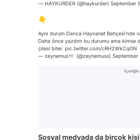
— HAYKURDER (@haykurder)
September 9
👇
Aynı durum Darıca Hayvanat Bahçesi’nde va
Daha önce yazdım bu durumu ama kimse dönm
çilesi biter.
pic.twitter.com/cRH2WkCqON
— zeynemus🕊 (@zeynemuss)
September 
İçeriği
Sosyal medyada da birçok kişi 