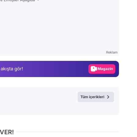
Video
Test
Reklam
Gündem
 akışta gör!
Magazin
Video
Test
Tüm içerikleri
 VER!