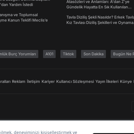
Atasözleri ve Anlamları: A'dan Z'ye
dan Yardım İstedi
Gündelik Hayatta En Sık Kullanılan
Atasözleri ve Anlamları
yanışma ve Toplumsal
Tavla Diziliş Şekli Nasıldır? Erkek Tavl
me Kanun Teklifi Meclis’e
Kız Tavlası Diziliş Şekilleri ve Oynama
Yönleri
nlük Burç Yorumları
A101
Tiktok
Son Dakika
Bugün Ne P
alları
Reklam
İletişim
Kariyer
Kullanıcı Sözleşmesi
Yayın İlkeleri
Künye
Bir
markasıdır.