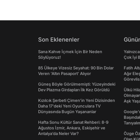
Son Eklenenler
Günün
Sana Kahve İçmek İçin Bir Neden
Yalnızca
Söylüyoruz!
Çok İyi B
85 Ülkeye Vizesiz Seyahat: 90 Bin Dolar
Fatih Al
Veren 'Altın Pasaport' Alıyor
Ağır Ele
Görevlis
Güneş Böyle Görülmemişti: Yüzeyindeki
Dev Plazma Girdapları İlk Kez Görüldü
Ülkü Hila
Olmayan
Kızılcık Şerbeti Çimen'in Yeni Dizisinden
Aşk Yaşad
Daha 17'deki Yeni Oyunculara TV
Dünyasında Bugün Yaşananlar
Google'ı
Başında
Hafta Sonu Kültür Sanat Rehberi: 8-9
Tanıyalı
Ağustos İzmir, Ankara, Eskişehir ve
Antalya’da Neler Var?
Özge Özp
Olan Kü