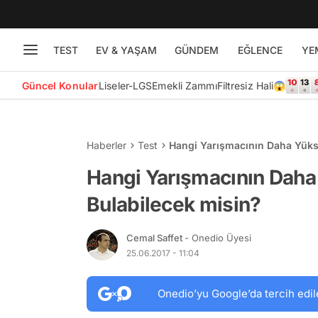
TEST
EV & YAŞAM
GÜNDEM
EĞLENCE
YE
Güncel Konular
Liseler-LGS
Emekli Zammı
Filtresiz Hali😱
Haberler
Test
Hangi Yarışmacının Daha Yüks
Hangi Yarışmacının Daha
Bulabilecek misin?
Cemal Saffet
- Onedio Üyesi
25.06.2017 - 11:04
Onedio’yu Google’da tercih edil