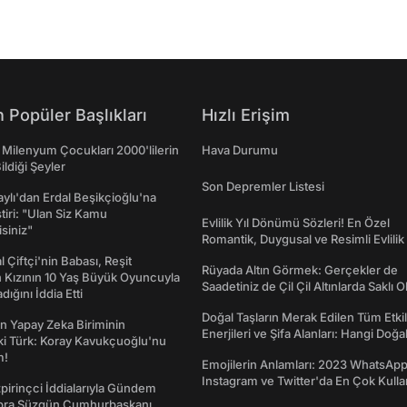
 Popüler Başlıkları
Hızlı Erişim
 Milenyum Çocukları 2000'lilerin
Hava Durumu
ildiği Şeyler
Son Depremler Listesi
taylı'dan Erdal Beşikçioğlu'na
ştiri: "Ulan Siz Kamu
Evlilik Yıl Dönümü Sözleri! En Özel
isiniz"
Romantik, Duygusal ve Resimli Evlilik 
dönümü Mesajları
l Çiftçi'nin Babası, Reşit
Rüyada Altın Görmek: Gerçekler de
 Kızının 10 Yaş Büyük Oyuncuyla
Saadetiniz de Çil Çil Altınlarda Saklı Ol
ığını İddia Etti
Doğal Taşların Merak Edilen Tüm Etkil
n Yapay Zeka Biriminin
Enerjileri ve Şifa Alanları: Hangi Doğa
ki Türk: Koray Kavukçuoğlu'nu
Ne İşe Yarar?
m!
Emojilerin Anlamları: 2023 WhatsApp
Instagram ve Twitter'da En Çok Kulla
irinçci İddialarıyla Gündem
Emojiler ve Anlamları
bra Süzgün Cumhurbaşkanı