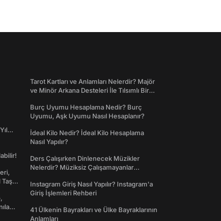
Tarot Kartları ve Anlamları Nelerdir? Majör
ve Minör Arkana Desteleri İle Tılsımlı Bir
Dünyaya Giriş
Burç Uyumu Hesaplama Nedir? Burç
Uyumu, Aşk Uyumu Nasıl Hesaplanır?
Yıl
İdeal Kilo Nedir? İdeal Kilo Hesaplama
Nasıl Yapılır?
abilir!
Ders Çalışırken Dinlenecek Müzikler
Nelerdir? Müziksiz Çalışamayanlar
eri,
Toplanın!
l Taş
Instagram Giriş Nasıl Yapılır? Instagram'a
Giriş İşlemleri Rehberi
,
nılan
41 Ülkenin Bayrakları ve Ülke Bayraklarının
Anlamları