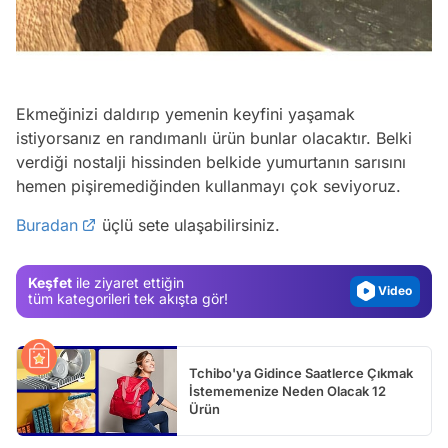
Ekmeğinizi daldırıp yemenin keyfini yaşamak
istiyorsanız en randımanlı ürün bunlar olacaktır. Belki
Video
verdiği nostalji hissinden belkide yumurtanın sarısını
hemen pişiremediğinden kullanmayı çok seviyoruz.
Test
Buradan
üçlü sete ulaşabilirsiniz.
Gündem
Magazin
Keşfet
ile ziyaret ettiğin
Video
tüm kategorileri tek akışta gör!
Test
Tchibo'ya Gidince Saatlerce Çıkmak
İstememenize Neden Olacak 12
Ürün