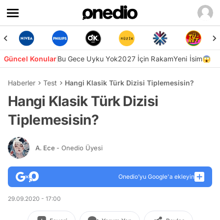
Güncel Konular
Bu Gece Uyku Yok
2027 İçin Rakam
Yeni İsim😱
Haberler
Test
Hangi Klasik Türk Dizisi Tiplemesisin?
Hangi Klasik Türk Dizisi
Tiplemesisin?
A. Ece
- Onedio Üyesi
Onedio’yu Google'a ekleyin
29.09.2020 - 17:00