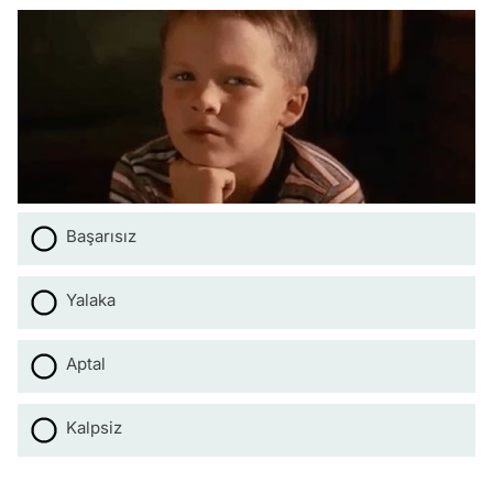
Başarısız
Yalaka
Aptal
Kalpsiz