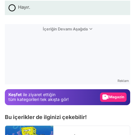
Hayır.
İçeriğin Devamı Aşağıda
Video
Test
Gündem
Reklam
Magazin
Keşfet
ile ziyaret ettiğin
Video
tüm kategorileri tek akışta gör!
Test
Bu içerikler de ilginizi çekebilir!