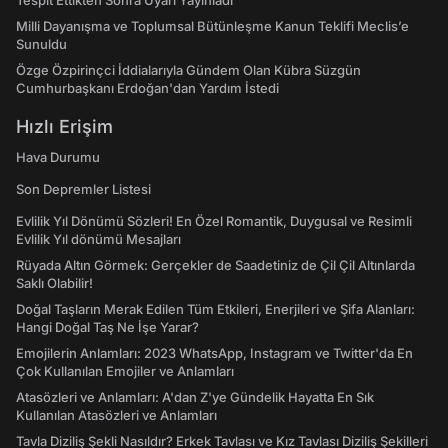
Tespit Ettikten Sonra Uyarı Yayınladı
Milli Dayanışma ve Toplumsal Bütünleşme Kanun Teklifi Meclis’e
Sunuldu
Özge Özpirinçci İddialarıyla Gündem Olan Kübra Süzgün
Cumhurbaşkanı Erdoğan'dan Yardım İstedi
Hızlı Erişim
Hava Durumu
Son Depremler Listesi
Evlilik Yıl Dönümü Sözleri! En Özel Romantik, Duygusal ve Resimli
Evlilik Yıl dönümü Mesajları
Rüyada Altın Görmek: Gerçekler de Saadetiniz de Çil Çil Altınlarda
Saklı Olabilir!
Doğal Taşların Merak Edilen Tüm Etkileri, Enerjileri ve Şifa Alanları:
Hangi Doğal Taş Ne İşe Yarar?
Emojilerin Anlamları: 2023 WhatsApp, Instagram ve Twitter'da En
Çok Kullanılan Emojiler ve Anlamları
Atasözleri ve Anlamları: A'dan Z'ye Gündelik Hayatta En Sık
Kullanılan Atasözleri ve Anlamları
Tavla Diziliş Şekli Nasıldır? Erkek Tavlası ve Kız Tavlası Diziliş Şekilleri