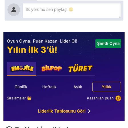
Oyun Oyna, Puan Kazan, Lider Ol!
Şimdi Oyna
Yılın ilk 3’ü!
Günlük
Haftalık
Aylık
Yıllık
Sıralamalar 👑
Kazanılan puan
Liderlik Tablosunu Gör!