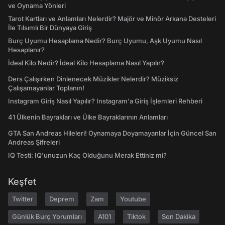
ve Oynama Yönleri
Tarot Kartları ve Anlamları Nelerdir? Majör ve Minör Arkana Desteleri
İle Tılsımlı Bir Dünyaya Giriş
Burç Uyumu Hesaplama Nedir? Burç Uyumu, Aşk Uyumu Nasıl
Hesaplanır?
İdeal Kilo Nedir? İdeal Kilo Hesaplama Nasıl Yapılır?
Ders Çalışırken Dinlenecek Müzikler Nelerdir? Müziksiz
Çalışamayanlar Toplanın!
Instagram Giriş Nasıl Yapılır? Instagram'a Giriş İşlemleri Rehberi
41 Ülkenin Bayrakları ve Ülke Bayraklarının Anlamları
GTA San Andreas Hileleri! Oynamaya Doyamayanlar İçin Güncel San
Andreas Şifreleri
IQ Testi: IQ'unuzun Kaç Olduğunu Merak Ettiniz mi?
Keşfet
Twitter
Deprem
Zam
Youtube
Günlük Burç Yorumları
A101
Tiktok
Son Dakika