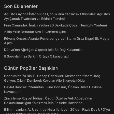
Son Eklenenler
Ağustos Ayında İstanbul'da Çocuklarla Yapılacak Etkinlikler: Ağustos
Ayı Çocuk Tiyatroları ve Etkinlik Takvimi
Fırın Camındaki İnatçı Yağları 20 Dakikada Çözen Temizlik Yöntemi
2 Bin Yıllık Betonun Sırrı Tuvaletten Çıktı
Rövanş Öncesi Avantaj Fenerbahçe'de! Sturm Graz Engeli İlk Maçta
Aşıldı
Dünya’nın Ağırlığını Ölçmek İçin Bir Dağ Kullandılar
8 Soruyla İmza Şarkını Ortaya Çıkarıyoruz!
Günün Popüler Başlıkları
Bodrum’da 70 Bin TL Hesap Ödedikleri Mekandan “Rahmi Koç
Geliyor, Çıkın” Denilerek Kovulan Aile Şikayetçi Oldu
Devlet Bahçeli: “Demirtaş Evine Dönsün, Öcalan Umut Hakkına
Kavuşsun”
Zincirleme Rüşvet İddiası: Özgür Özel ve Veli Ağbaba’nın
Dokunulmazlığını Kaldırmak İçin Fezleke Hazırlandı
Bilim İnsanları, Ay Üzerinde Hızla İlerleyen 20'den Fazla Dev UFO'yu