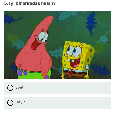
5. İyi bir arkadaş mısın?
Evet.
Hayır.