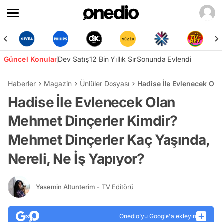
Güncel Konular
Dev Satış
12 Bin Yıllık Sır
Sonunda Evlendi
Haberler
Magazin
Ünlüler Dosyası
Hadise İle Evlenecek Ol
Hadise İle Evlenecek Olan
Mehmet Dinçerler Kimdir?
Mehmet Dinçerler Kaç Yaşında,
Nereli, Ne İş Yapıyor?
Yasemin Altunterim
- TV Editörü
Onedio’yu Google'a ekleyin