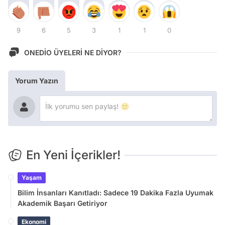
9
6
5
3
1
1
0
ONEDİO ÜYELERİ NE DİYOR?
Yorum Yazın
En Yeni İçerikler!
Yaşam
Bilim İnsanları Kanıtladı: Sadece 19 Dakika Fazla Uyumak
Akademik Başarı Getiriyor
Ekonomi