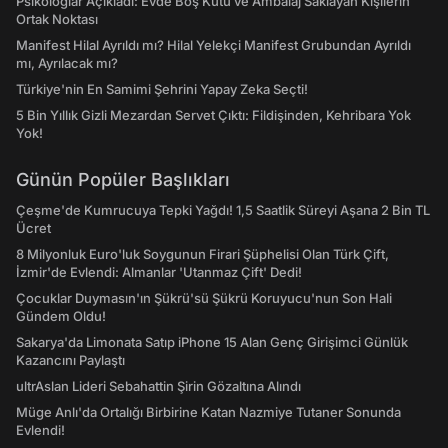
Psikologlar Açıkladı: Evde Boş Kutu ve Ambalaj Saklayan Kişilerin
Ortak Noktası
Manifest Hilal Ayrıldı mı? Hilal Yelekçi Manifest Grubundan Ayrıldı
mı, Ayrılacak mı?
Türkiye'nin En Samimi Şehrini Yapay Zeka Seçti!
5 Bin Yıllık Gizli Mezardan Servet Çıktı: Fildişinden, Kehribara Yok
Yok!
Günün Popüler Başlıkları
Çeşme'de Kumrucuya Tepki Yağdı! 1,5 Saatlik Süreyi Aşana 2 Bin TL
Ücret
8 Milyonluk Euro'luk Soygunun Firari Şüphelisi Olan Türk Çift,
İzmir'de Evlendi: Almanlar 'Utanmaz Çift' Dedi!
Çocuklar Duymasın'ın Şükrü'sü Şükrü Koruyucu'nun Son Hali
Gündem Oldu!
Sakarya'da Limonata Satıp iPhone 15 Alan Genç Girişimci Günlük
Kazancını Paylaştı
ultrAslan Lideri Sebahattin Şirin Gözaltına Alındı
Müge Anlı'da Ortalığı Birbirine Katan Nazmiye Tutaner Sonunda
Evlendi!