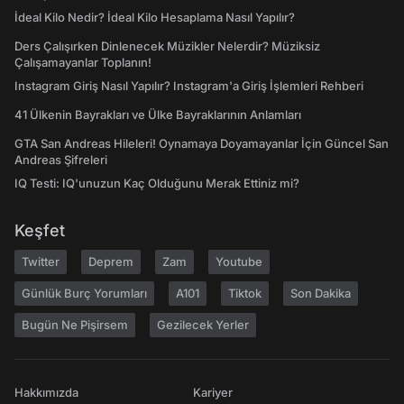
İdeal Kilo Nedir? İdeal Kilo Hesaplama Nasıl Yapılır?
Ders Çalışırken Dinlenecek Müzikler Nelerdir? Müziksiz
Çalışamayanlar Toplanın!
Instagram Giriş Nasıl Yapılır? Instagram'a Giriş İşlemleri Rehberi
41 Ülkenin Bayrakları ve Ülke Bayraklarının Anlamları
GTA San Andreas Hileleri! Oynamaya Doyamayanlar İçin Güncel San
Andreas Şifreleri
IQ Testi: IQ'unuzun Kaç Olduğunu Merak Ettiniz mi?
Keşfet
Twitter
Deprem
Zam
Youtube
Günlük Burç Yorumları
A101
Tiktok
Son Dakika
Bugün Ne Pişirsem
Gezilecek Yerler
Hakkımızda
Kariyer