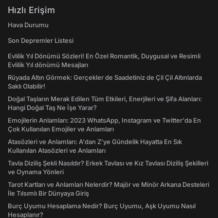
Hızlı Erişim
Hava Durumu
Son Depremler Listesi
Evlilik Yıl Dönümü Sözleri! En Özel Romantik, Duygusal ve Resimli
Evlilik Yıl dönümü Mesajları
Rüyada Altın Görmek: Gerçekler de Saadetiniz de Çil Çil Altınlarda
Saklı Olabilir!
Doğal Taşların Merak Edilen Tüm Etkileri, Enerjileri ve Şifa Alanları:
Hangi Doğal Taş Ne İşe Yarar?
Emojilerin Anlamları: 2023 WhatsApp, Instagram ve Twitter'da En
Çok Kullanılan Emojiler ve Anlamları
Atasözleri ve Anlamları: A'dan Z'ye Gündelik Hayatta En Sık
Kullanılan Atasözleri ve Anlamları
Tavla Diziliş Şekli Nasıldır? Erkek Tavlası ve Kız Tavlası Diziliş Şekilleri
ve Oynama Yönleri
Tarot Kartları ve Anlamları Nelerdir? Majör ve Minör Arkana Desteleri
İle Tılsımlı Bir Dünyaya Giriş
Burç Uyumu Hesaplama Nedir? Burç Uyumu, Aşk Uyumu Nasıl
Hesaplanır?