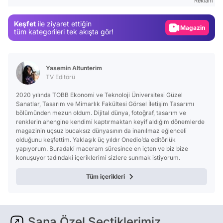
Reklam
Gündem
Keşfet
ile ziyaret ettiğin
Magazin
tüm kategorileri tek akışta gör!
Video
Test
Yasemin Altunterim
TV Editörü
2020 yılında TOBB Ekonomi ve Teknoloji Üniversitesi Güzel
Sanatlar, Tasarım ve Mimarlık Fakültesi Görsel İletişim Tasarımı
bölümünden mezun oldum. Dijital dünya, fotoğraf, tasarım ve
renklerin ahengine kendimi kaptırmaktan keyif aldığım dönemlerde
magazinin uçsuz bucaksız dünyasının da inanılmaz eğlenceli
olduğunu keşfettim. Yaklaşık üç yıldır Onedio’da editörlük
yapıyorum. Buradaki maceram süresince en içten ve biz bize
konuşuyor tadındaki içeriklerimi sizlere sunmak istiyorum.
Tüm içerikleri
Sana Özel Seçtiklerimiz