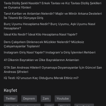
Tavla Diziliş Şekli Nasıldır? Erkek Tavlası ve Kız Tavlası Diziliş Şekilleri
ve Oynama Yönleri
Tarot Kartları ve Anlamları Nelerdir? Majör ve Minör Arkana Desteleri
İle Tılsımlı Bir Dünyaya Giriş
Burç Uyumu Hesaplama Nedir? Burç Uyumu, Aşk Uyumu Nasıl
Hesaplanır?
İdeal Kilo Nedir? İdeal Kilo Hesaplama Nasıl Yapılır?
Ders Çalışırken Dinlenecek Müzikler Nelerdir? Müziksiz
Çalışamayanlar Toplanın!
Instagram Giriş Nasıl Yapılır? Instagram'a Giriş İşlemleri Rehberi
41 Ülkenin Bayrakları ve Ülke Bayraklarının Anlamları
GTA San Andreas Hileleri! Oynamaya Doyamayanlar İçin Güncel San
Andreas Şifreleri
IQ Testi: IQ'unuzun Kaç Olduğunu Merak Ettiniz mi?
Keşfet
Twitter
Deprem
Zam
Youtube