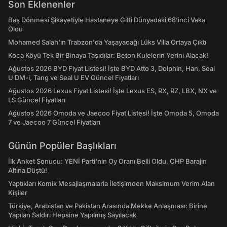
Son Eklenenler
Baş Dönmesi Şikayetiyle Hastaneye Gitti Dünyadaki 68’inci Vaka
Oldu
Mohamed Salah'ın Trabzon'da Yaşayacağı Lüks Villa Ortaya Çıktı
Koca Köyü Tek Bir Binaya Taşıdılar: Beton Kulelerin Yerini Alacak!
Ağustos 2026 BYD Fiyat Listesi! İşte BYD Atto 3, Dolphin, Han, Seal
U DM-i, Tang ve Seal U EV Güncel Fiyatları
Ağustos 2026 Lexus Fiyat Listesi! İşte Lexus ES, RX, RZ, LBX, NX ve
LS Güncel Fiyatları
Ağustos 2026 Omoda ve Jaecoo Fiyat Listesi! İşte Omoda 5, Omoda
7 ve Jaecoo 7 Güncel Fiyatları
Günün Popüler Başlıkları
İlk Anket Sonucu: YENİ Parti'nin Oy Oranı Belli Oldu, CHP Barajın
Altına Düştü!
Yaptıkları Komik Mesajlaşmalarla İletişimden Maksimum Verim Alan
Kişiler
Türkiye, Arabistan ve Pakistan Arasında Mekke Anlaşması: Birine
Yapılan Saldırı Hepsine Yapılmış Sayılacak