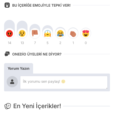
BU İÇERİĞE EMOJİYLE TEPKİ VER!
14
13
7
5
2
1
0
ONEDİO ÜYELERİ NE DİYOR?
Yorum Yazın
En Yeni İçerikler!