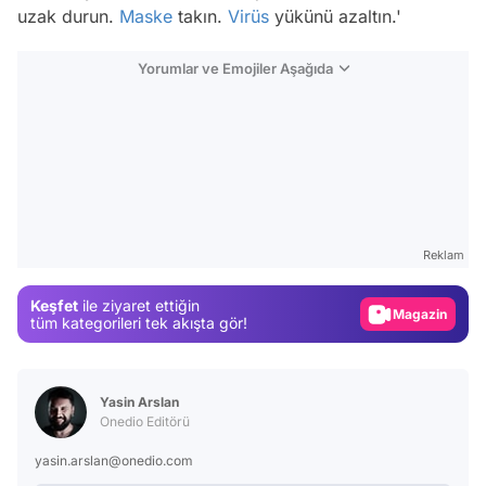
uzak durun.
Maske
takın.
Virüs
yükünü azaltın.'
Yorumlar ve Emojiler Aşağıda
Video
Test
Reklam
Gündem
Magazin
Keşfet
ile ziyaret ettiğin
tüm kategorileri tek akışta gör!
Video
Test
Yasin Arslan
Onedio Editörü
yasin.arslan@onedio.com