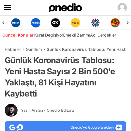
Güncel Konular
Kural Değişiyor
Emekli Zammı
Acı Gerçekler
Haberler
Gündem
Günlük Koronavirüs Tablosu: Yeni Hasta Say
Günlük Koronavirüs Tablosu:
Yeni Hasta Sayısı 2 Bin 500'e
Yaklaştı, 81 Kişi Hayatını
Kaybetti
Yasin Arslan
- Onedio Editörü
Onedio’yu Google'a ekleyin