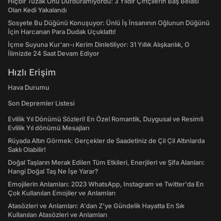
Hiçbir Tuzak Onu Durduramıyordu: 3 Yıldır Çiftçilerin Baş Belası
Olan Kedi Yakalandı
Sosyete Bu Düğünü Konuşuyor: Ünlü İş İnsanının Oğlunun Düğünü
İçin Harcanan Para Dudak Uçuklattı!
İçme Suyuna Kur'an-ı Kerim Dinletiliyor: 31 Yıllık Alışkanlık, O
İlimizde 24 Saat Devam Ediyor
Hızlı Erişim
Hava Durumu
Son Depremler Listesi
Evlilik Yıl Dönümü Sözleri! En Özel Romantik, Duygusal ve Resimli
Evlilik Yıl dönümü Mesajları
Rüyada Altın Görmek: Gerçekler de Saadetiniz de Çil Çil Altınlarda
Saklı Olabilir!
Doğal Taşların Merak Edilen Tüm Etkileri, Enerjileri ve Şifa Alanları:
Hangi Doğal Taş Ne İşe Yarar?
Emojilerin Anlamları: 2023 WhatsApp, Instagram ve Twitter'da En
Çok Kullanılan Emojiler ve Anlamları
Atasözleri ve Anlamları: A'dan Z'ye Gündelik Hayatta En Sık
Kullanılan Atasözleri ve Anlamları