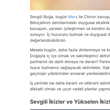
Sevgili Boğa, bugün
Mars
ile Chiron kavuşu
Bilinçaltının derinlerindeki duygusal eksikl
kavuşum, yaraları iyileştirmen ve kendini d
sunuyor. İç huzurunu bulmak ve duygusal d
değerlendirebilirsin.
Mesela bugün, daha fazla dinlenmeye ve ke
Doğayla iç içe olmak ve sakinleştirici aktivi
partnerini de dahil etmeye ne dersin? Part
huzur bulmanızı sağlayacak aktiviteler, ilişki
geçmişin yüklerinden arınarak yenilenebilir
İş yerinde ise daha kararlı ve istikrarlı ad
dikkatli olmalı ve uzun vadeli planlar yapma
Sevgili İkizler ve Yükselen İkiz