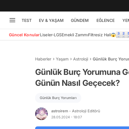
TEST
EV & YAŞAM
GÜNDEM
EĞLENCE
YE
Güncel Konular
Liseler-LGS
Emekli Zammı
Filtresiz Hali😱
Haberler
Yaşam
Astroloji
Günlük Burç Yoru
Günlük Burç Yorumuna G
Günün Nasıl Geçecek?
Günlük Burç Yorumları
astroirem
- Astroloji Editörü
28.05.2024 - 18:07