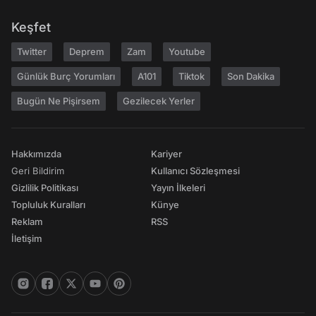
Keşfet
Twitter
Deprem
Zam
Youtube
Günlük Burç Yorumları
A101
Tiktok
Son Dakika
Bugün Ne Pişirsem
Gezilecek Yerler
Hakkımızda
Kariyer
Geri Bildirim
Kullanıcı Sözleşmesi
Gizlilik Politikası
Yayın İlkeleri
Topluluk Kuralları
Künye
Reklam
RSS
İletişim