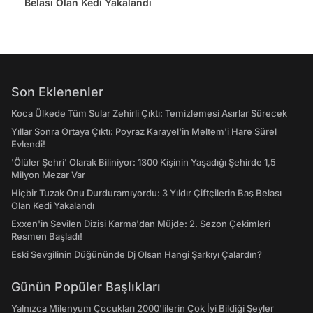
Belası Olan Kedi Yakalandı
Son Eklenenler
Koca Ülkede Tüm Sular Zehirli Çıktı: Temizlemesi Asırlar Sürecek
Yıllar Sonra Ortaya Çıktı: Poyraz Karayel'in Meltem'i Hare Sürel
Evlendi!
'Ölüler Şehri' Olarak Biliniyor: 1300 Kişinin Yaşadığı Şehirde 1,5
Milyon Mezar Var
Hiçbir Tuzak Onu Durduramıyordu: 3 Yıldır Çiftçilerin Baş Belası
Olan Kedi Yakalandı
Exxen'in Sevilen Dizisi Karma'dan Müjde: 2. Sezon Çekimleri
Resmen Başladı!
Eski Sevgilinin Düğününde Dj Olsan Hangi Şarkıyı Çalardın?
Günün Popüler Başlıkları
Yalnızca Milenyum Çocukları 2000'lilerin Çok İyi Bildiği Şeyler