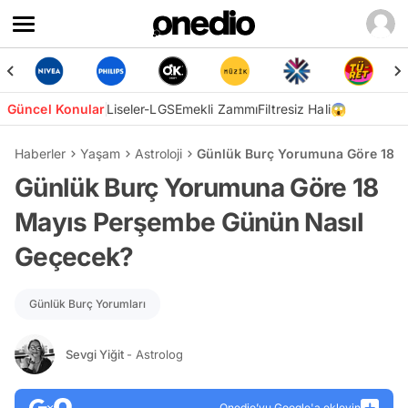
Güncel Konular
Liseler-LGS
Emekli Zammı
Filtresiz Hali😱
Haberler
Yaşam
Astroloji
Günlük Burç Yorumuna Göre 18 M
Günlük Burç Yorumuna Göre 18
Mayıs Perşembe Günün Nasıl
Geçecek?
Günlük Burç Yorumları
Sevgi Yiğit
- Astrolog
Onedio’yu Google'a ekleyin