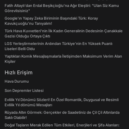
Fatih Altaylı'dan Erdal Beşikçioğlu'na Ağır Eleştiri: "Ulan Siz Kamu
Görevlisisiniz"
Google'ın Yapay Zeka Biriminin Başındaki Türk: Koray
Kavukçuoğlu'nu Tanıyalım!
Türk Hava Kuvvetleri'nin İlk Kadın Generalinin Dedesinin Çanakkale
Gazisi Olduğu Ortaya Çıktı
LGS Yerleştirmelerinin Ardından Türkiye'nin En Yüksek Puanlı
Liseleri Belli Oldu
Yaptıkları Komik Mesajlaşmalarla İletişimden Maksimum Verim Alan
Kişiler
Hızlı Erişim
Hava Durumu
Son Depremler Listesi
Evlilik Yıl Dönümü Sözleri! En Özel Romantik, Duygusal ve Resimli
Evlilik Yıl dönümü Mesajları
Rüyada Altın Görmek: Gerçekler de Saadetiniz de Çil Çil Altınlarda
Saklı Olabilir!
Doğal Taşların Merak Edilen Tüm Etkileri, Enerjileri ve Şifa Alanları: