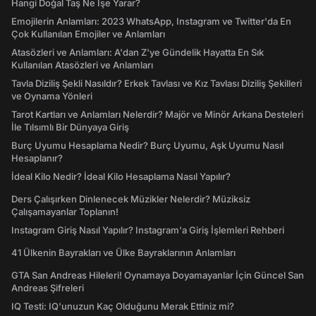
Hangi Doğal Taş Ne İşe Yarar?
Emojilerin Anlamları: 2023 WhatsApp, Instagram ve Twitter'da En
Çok Kullanılan Emojiler ve Anlamları
Atasözleri ve Anlamları: A'dan Z'ye Gündelik Hayatta En Sık
Kullanılan Atasözleri ve Anlamları
Tavla Diziliş Şekli Nasıldır? Erkek Tavlası ve Kız Tavlası Diziliş Şekilleri
ve Oynama Yönleri
Tarot Kartları ve Anlamları Nelerdir? Majör ve Minör Arkana Desteleri
İle Tılsımlı Bir Dünyaya Giriş
Burç Uyumu Hesaplama Nedir? Burç Uyumu, Aşk Uyumu Nasıl
Hesaplanır?
İdeal Kilo Nedir? İdeal Kilo Hesaplama Nasıl Yapılır?
Ders Çalışırken Dinlenecek Müzikler Nelerdir? Müziksiz
Çalışamayanlar Toplanın!
Instagram Giriş Nasıl Yapılır? Instagram'a Giriş İşlemleri Rehberi
41 Ülkenin Bayrakları ve Ülke Bayraklarının Anlamları
GTA San Andreas Hileleri! Oynamaya Doyamayanlar İçin Güncel San
Andreas Şifreleri
IQ Testi: IQ'unuzun Kaç Olduğunu Merak Ettiniz mi?