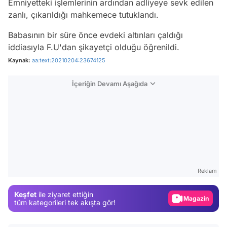
Emniyetteki işlemlerinin ardından adliyeye sevk edilen
zanlı, çıkarıldığı mahkemece tutuklandı.
Babasının bir süre önce evdeki altınları çaldığı
iddiasıyla F.U'dan şikayetçi olduğu öğrenildi.
Kaynak:
aa:text:20210204:23674125
İçeriğin Devamı Aşağıda
Video
Test
Reklam
Gündem
Keşfet
ile ziyaret ettiğin
Magazin
tüm kategorileri tek akışta gör!
Video