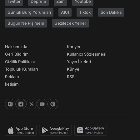
Twitter
Deprem
Zam
Youtube
Günlük Burç Yorumları
A101
Tiktok
Son Dakika
Bugün Ne Pişirsem
Gezilecek Yerler
Hakkımızda
Kariyer
Geri Bildirim
Kullanıcı Sözleşmesi
Gizlilik Politikası
Yayın İlkeleri
Topluluk Kuralları
Künye
Reklam
RSS
İletişim