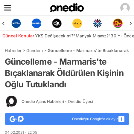
Güncel Konular
YKS Değişecek mi?
"Manyak Mısınız?"
30 Yıl Önc
Haberler
Gündem
Güncelleme - Marmaris'te Bıçaklanarak Öl
Güncelleme - Marmaris'te
Bıçaklanarak Öldürülen Kişinin
Oğlu Tutuklandı
Onedio Ajans Haberleri
- Onedio Üyesi
Onedio’yu Google'a ekleyin
04.02.2021 - 22:05