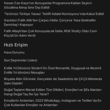
Hasan Can Kaya’nın Konuşanlar Programına Katılan Seyirci
Gözaltına Alınıp Sınır Dışı Edildi
‘Terörsüz Türkiye Yasası’ Teklifi Adalet Komisyonu'nda Kabul Edildi
Gazeteci Fatih Atik'ten Çarpıcı İddia: Çerçeve Yasa Selahattin
Demirtaş'ı Kapsıyor
Fatih Altaylı’dan Çok Konuşulacak İddia: ROK İtirafçı Oldu Cem
Küçük’ün Adını Verdi
Hızlı Erişim
Hava Durumu
Son Depremler Listesi
Evlilik Yıl Dönümü Sözleri! En Özel Romantik, Duygusal ve Resimli
Evlilik Yıl dönümü Mesajları
Rüyada Altın Görmek: Gerçekler de Saadetiniz de Çil Çil Altınlarda
Saklı Olabilir!
Doğal Taşların Merak Edilen Tüm Etkileri, Enerjileri ve Şifa Alanları:
Hangi Doğal Taş Ne İşe Yarar?
Emojilerin Anlamları: 2023 WhatsApp, Instagram ve Twitter'da En
Çok Kullanılan Emojiler ve Anlamları