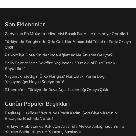
Son Eklenenler
Zodyak'ın En Mükemmeliyetçisi Başak Burcu İçin Hediye Önerileri
Türkiye’de Zenginlerle Orta Gelirliler Arasındaki Tüketim Farkı Ortaya
Çıktı
Psikolojiye Göre Sinirlenince Ağlamak Ne Anlama Geliyor?
Selin Şekerci'den Sektöre Yaş İsyanı! "Birçok İşi Bu Yüzden
Kaybettim"
Yaşamak İstediğin Ülke Hangisi? Haritadaki Yerini Değil,
Yaşayacağın Hayatı Seçiyorsun!
Rihanna'nın Türkiye'de Dava Açıp Kazandığı Ortaya Çıktı
Günün Popüler Başlıkları
Beşiktaş-Üsküdar Vapurunda Yaşlı Kadın, Şort Giyen Kadının
Bacağına Bastonla Vurdu!
Türkiye, Arabistan ve Pakistan Arasında Mekke Anlaşması: Birine
Yapılan Saldırı Hepsine Yapılmış Sayılacak