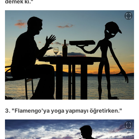
demek ki."
3. "Flamengo'ya yoga yapmayı öğretirken."