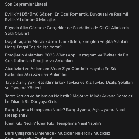
Son Depremler Listesi
Evlilik Yıl Dönümü Sözleri! En Özel Romantik, Duygusal ve Resimli
Evlilik Yıl dönümü Mesajları
Rüyada Altın Görmek: Gerçekler de Saadetiniz de Çil Çil Altınlarda
Saklı Olabilir!
Doğal Taşların Merak Edilen Tüm Etkileri, Enerjileri ve Şifa Alanları:
Hangi Doğal Taş Ne İşe Yarar?
Emojilerin Anlamları: 2023 WhatsApp, Instagram ve Twitter'da En
Çok Kullanılan Emojiler ve Anlamları
Atasözleri ve Anlamları: A'dan Z'ye Gündelik Hayatta En Sık
Kullanılan Atasözleri ve Anlamları
Tavla Diziliş Şekli Nasıldır? Erkek Tavlası ve Kız Tavlası Diziliş Şekilleri
ve Oynama Yönleri
Tarot Kartları ve Anlamları Nelerdir? Majör ve Minör Arkana Desteleri
İle Tılsımlı Bir Dünyaya Giriş
Burç Uyumu Hesaplama Nedir? Burç Uyumu, Aşk Uyumu Nasıl
Hesaplanır?
İdeal Kilo Nedir? İdeal Kilo Hesaplama Nasıl Yapılır?
Ders Çalışırken Dinlenecek Müzikler Nelerdir? Müziksiz
Çalışamayanlar Toplanın!