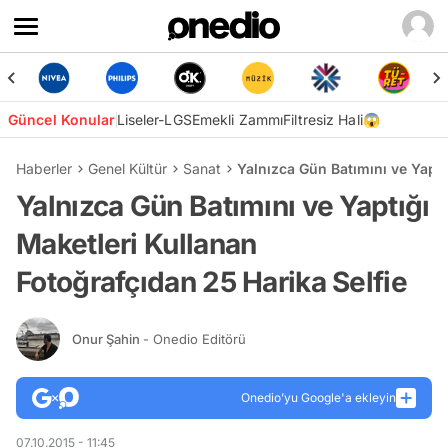
Güncel Konular
Liseler-LGS
Emekli Zammı
Filtresiz Hali😱
Haberler
Genel Kültür
Sanat
Yalnızca Gün Batımını ve Yaptı
Yalnızca Gün Batımını ve Yaptığı
Maketleri Kullanan
Fotoğrafçıdan 25 Harika Selfie
Onur Şahin
- Onedio Editörü
Onedio’yu Google'a ekleyin
07.10.2015 - 11:45