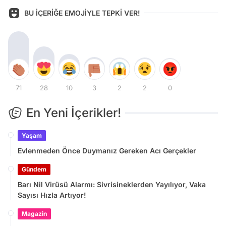
BU İÇERİĞE EMOJİYLE TEPKİ VER!
71
28
10
3
2
2
0
En Yeni İçerikler!
Yaşam
Evlenmeden Önce Duymanız Gereken Acı Gerçekler
Gündem
Barı Nil Virüsü Alarmı: Sivrisineklerden Yayılıyor, Vaka
Sayısı Hızla Artıyor!
Magazin