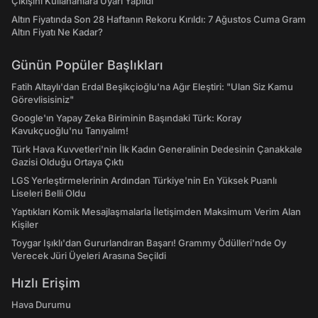
Çıkışını Kullananlara Uyarı Yapıldı
Altın Fiyatında Son 28 Haftanın Rekoru Kırıldı: 7 Ağustos Cuma Gram
Altın Fiyatı Ne Kadar?
Günün Popüler Başlıkları
Fatih Altaylı'dan Erdal Beşikçioğlu'na Ağır Eleştiri: "Ulan Siz Kamu
Görevlisisiniz"
Google'ın Yapay Zeka Biriminin Başındaki Türk: Koray
Kavukçuoğlu'nu Tanıyalım!
Türk Hava Kuvvetleri'nin İlk Kadın Generalinin Dedesinin Çanakkale
Gazisi Olduğu Ortaya Çıktı
LGS Yerleştirmelerinin Ardından Türkiye'nin En Yüksek Puanlı
Liseleri Belli Oldu
Yaptıkları Komik Mesajlaşmalarla İletişimden Maksimum Verim Alan
Kişiler
Toygar Işıklı'dan Gururlandıran Başarı! Grammy Ödülleri'nde Oy
Verecek Jüri Üyeleri Arasına Seçildi
Hızlı Erişim
Hava Durumu