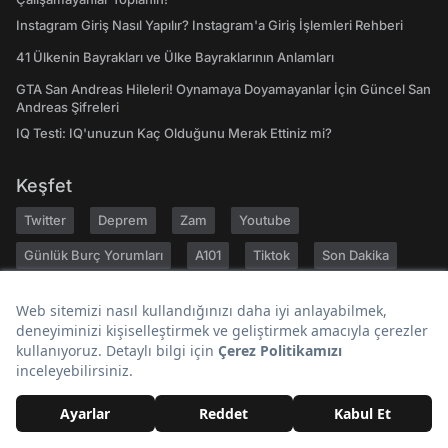
Instagram Giriş Nasıl Yapılır? Instagram'a Giriş İşlemleri Rehberi
41 Ülkenin Bayrakları ve Ülke Bayraklarının Anlamları
GTA San Andreas Hileleri! Oynamaya Doyamayanlar İçin Güncel San
Andreas Şifreleri
IQ Testi: IQ'unuzun Kaç Olduğunu Merak Ettiniz mi?
Keşfet
Twitter
Deprem
Zam
Youtube
Günlük Burç Yorumları
A101
Tiktok
Son Dakika
Bugün Ne Pişirsem
Gezilecek Yerler
Hakkımızda
Kariyer
Geri Bildirim
Kullanıcı Sözleşmesi
Gizlilik Politikası
Yayın İlkeleri
Topluluk Kuralları
Künye