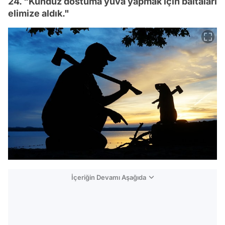
24. "Kunduz dostuma yuva yapmak için baltaları
elimize aldık."
İçeriğin Devamı Aşağıda