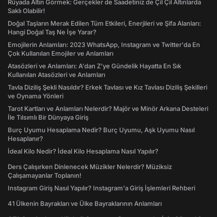
Rüyada Altın Görmek: Gerçekler de Saadetiniz de Çil Çil Altınlarda
Saklı Olabilir!
Doğal Taşların Merak Edilen Tüm Etkileri, Enerjileri ve Şifa Alanları:
Hangi Doğal Taş Ne İşe Yarar?
Emojilerin Anlamları: 2023 WhatsApp, Instagram ve Twitter'da En
Çok Kullanılan Emojiler ve Anlamları
Atasözleri ve Anlamları: A'dan Z'ye Gündelik Hayatta En Sık
Kullanılan Atasözleri ve Anlamları
Tavla Diziliş Şekli Nasıldır? Erkek Tavlası ve Kız Tavlası Diziliş Şekilleri
ve Oynama Yönleri
Tarot Kartları ve Anlamları Nelerdir? Majör ve Minör Arkana Desteleri
İle Tılsımlı Bir Dünyaya Giriş
Burç Uyumu Hesaplama Nedir? Burç Uyumu, Aşk Uyumu Nasıl
Hesaplanır?
İdeal Kilo Nedir? İdeal Kilo Hesaplama Nasıl Yapılır?
Ders Çalışırken Dinlenecek Müzikler Nelerdir? Müziksiz
Çalışamayanlar Toplanın!
Instagram Giriş Nasıl Yapılır? Instagram'a Giriş İşlemleri Rehberi
41 Ülkenin Bayrakları ve Ülke Bayraklarının Anlamları