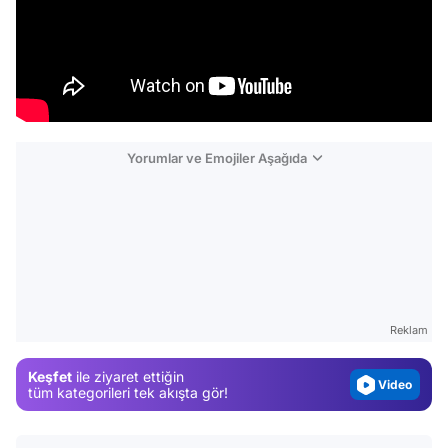
Yorumlar ve Emojiler Aşağıda
Video
Test
Gündem
Reklam
Magazin
Keşfet
ile ziyaret ettiğin
Video
tüm kategorileri tek akışta gör!
Test