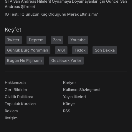
GTA San Andreas Hileleri! Oynamaya Doyamayanlar İçin Güncel San
Andreas Şifreleri
IQ Testi: IQ'unuzun Kaç Olduğunu Merak Ettiniz mi?
Keşfet
Twitter
Deprem
Zam
Youtube
Günlük Burç Yorumları
A101
Tiktok
Son Dakika
Bugün Ne Pişirsem
Gezilecek Yerler
Hakkımızda
Kariyer
Geri Bildirim
Kullanıcı Sözleşmesi
Gizlilik Politikası
Yayın İlkeleri
Topluluk Kuralları
Künye
Reklam
RSS
İletişim