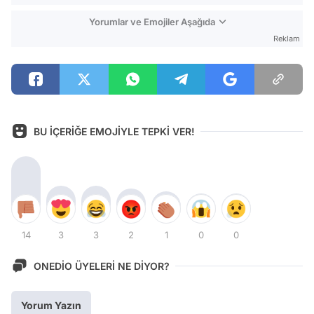
Yorumlar ve Emojiler Aşağıda
Reklam
BU İÇERİĞE EMOJİYLE TEPKİ VER!
14
3
3
2
1
0
0
ONEDİO ÜYELERİ NE DİYOR?
Yorum Yazın