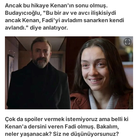
Ancak bu hikaye Kenan'ın sonu olmuş.
Budayıcıoğlu, "Bu bir av ve avcı ilişkisiydi
ancak Kenan, Fadi'yi avladım sanarken kendi
avlandı." diye anlatıyor.
Çok da spoiler vermek istemiyoruz ama belli ki
Kenan'a dersini veren Fadi olmuş. Bakalım,
neler yaşanacak? Siz ne düşünüyorsunuz?