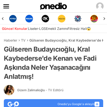
Güncel Konular
Liseler-LGS
Emekli Zammı
Filtresiz Hali😱
Haberler
TV
Gülseren Budayıcıoğlu, Kral Kaybederse'de Ke
Gülseren Budayıcıoğlu, Kral
Kaybederse'de Kenan ve Fadi
Aşkında Neler Yaşanacağını
Anlatmış!
Gizem Zalimalioğlu
- TV Editörü
Onedio’yu Google'a ekleyin