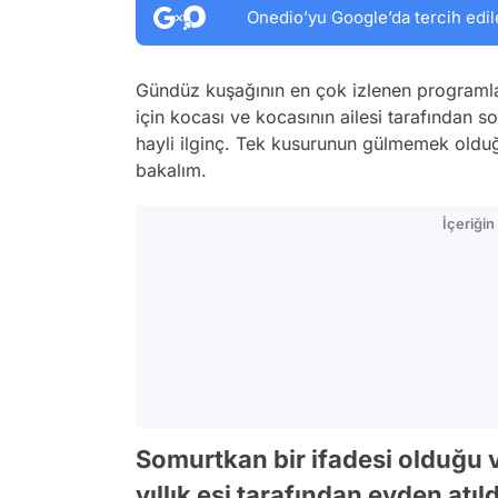
Onedio’yu Google’da tercih edil
Gündüz kuşağının en çok izlenen programl
için kocası ve kocasının ailesi tarafından s
hayli ilginç. Tek kusurunun gülmemek olduğu
bakalım.
İçeriği
Somurtkan bir ifadesi olduğu 
yıllık eşi tarafından evden atı