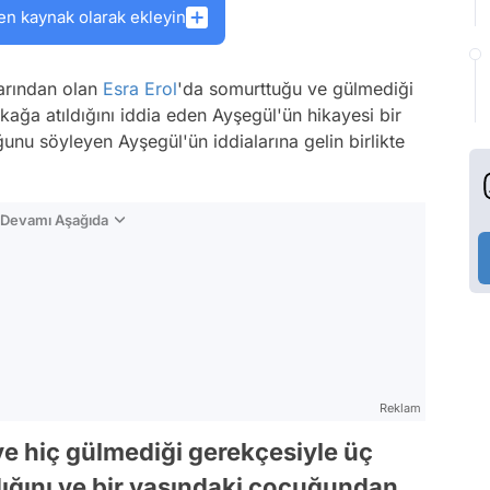
en kaynak olarak ekleyin
arından olan
Esra Erol
'da somurttuğu ve gülmediği
okağa atıldığını iddia eden Ayşegül'ün hikayesi bir
nu söyleyen Ayşegül'ün iddialarına gelin birlikte
n Devamı Aşağıda
Reklam
ve hiç gülmediği gerekçesiyle üç
ldığını ve bir yaşındaki çocuğundan