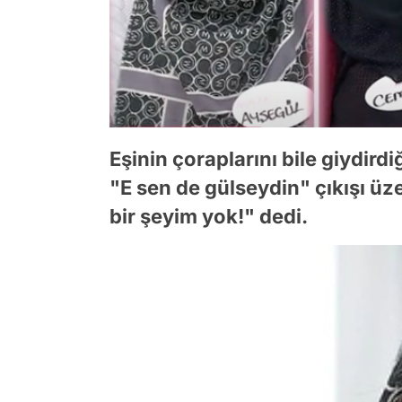
Eşinin çoraplarını bile giydird
"E sen de gülseydin" çıkışı ü
bir şeyim yok!" dedi.