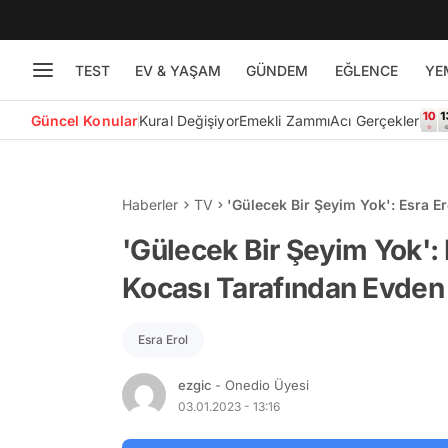
TEST
EV & YAŞAM
GÜNDEM
EĞLENCE
YE
Güncel Konular
Kural Değişiyor
Emekli Zammı
Acı Gerçekler
Haberler
TV
'Gülecek Bir Şeyim Yok': Esra E
Kadın Şaşırttı!
'Gülecek Bir Şeyim Yok': 
Kocası Tarafından Evden A
Esra Erol
ezgic
- Onedio Üyesi
03.01.2023 - 13:16