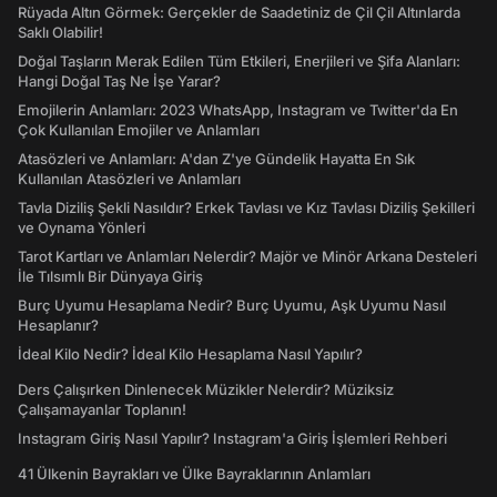
Rüyada Altın Görmek: Gerçekler de Saadetiniz de Çil Çil Altınlarda
Saklı Olabilir!
Doğal Taşların Merak Edilen Tüm Etkileri, Enerjileri ve Şifa Alanları:
Hangi Doğal Taş Ne İşe Yarar?
Emojilerin Anlamları: 2023 WhatsApp, Instagram ve Twitter'da En
Çok Kullanılan Emojiler ve Anlamları
Atasözleri ve Anlamları: A'dan Z'ye Gündelik Hayatta En Sık
Kullanılan Atasözleri ve Anlamları
Tavla Diziliş Şekli Nasıldır? Erkek Tavlası ve Kız Tavlası Diziliş Şekilleri
ve Oynama Yönleri
Tarot Kartları ve Anlamları Nelerdir? Majör ve Minör Arkana Desteleri
İle Tılsımlı Bir Dünyaya Giriş
Burç Uyumu Hesaplama Nedir? Burç Uyumu, Aşk Uyumu Nasıl
Hesaplanır?
İdeal Kilo Nedir? İdeal Kilo Hesaplama Nasıl Yapılır?
Ders Çalışırken Dinlenecek Müzikler Nelerdir? Müziksiz
Çalışamayanlar Toplanın!
Instagram Giriş Nasıl Yapılır? Instagram'a Giriş İşlemleri Rehberi
41 Ülkenin Bayrakları ve Ülke Bayraklarının Anlamları