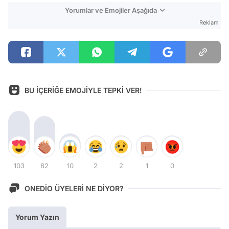
Yorumlar ve Emojiler Aşağıda
Reklam
BU İÇERİĞE EMOJİYLE TEPKİ VER!
103
82
10
2
2
1
0
ONEDİO ÜYELERİ NE DİYOR?
Yorum Yazın