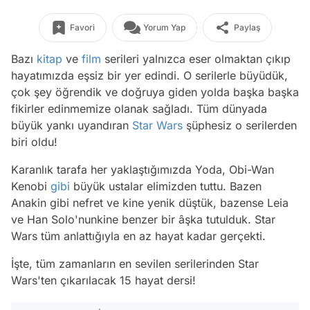
Favori
Yorum Yap
Paylaş
Bazı
kitap
ve
film
serileri yalnızca eser olmaktan çıkıp
hayatımızda eşsiz bir yer edindi. O serilerle büyüdük,
çok şey öğrendik ve doğruya giden yolda başka başka
fikirler edinmemize olanak sağladı. Tüm dünyada
büyük yankı uyandıran
Star Wars
şüphesiz o serilerden
biri oldu!
Karanlık tarafa her yaklaştığımızda Yoda, Obi-Wan
Kenobi
gibi
büyük ustalar elimizden tuttu. Bazen
Anakin gibi nefret ve kine yenik düştük, bazense Leia
ve Han Solo'nunkine benzer bir âşka tutulduk. Star
Wars tüm anlattığıyla en az hayat kadar gerçekti.
İşte, tüm zamanların en sevilen serilerinden Star
Wars'ten çıkarılacak 15 hayat dersi!