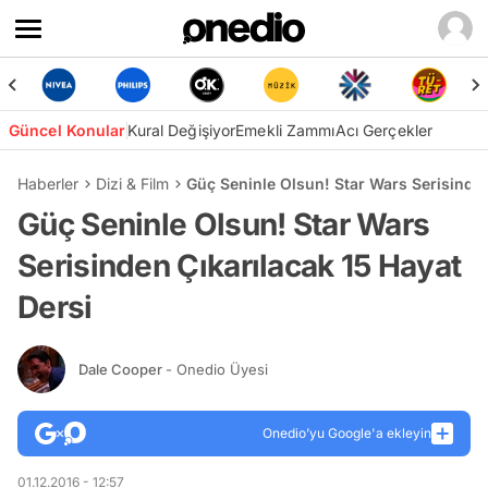
Güncel Konular
Kural Değişiyor
Emekli Zammı
Acı Gerçekler
Haberler
Dizi & Film
Güç Seninle Olsun! Star Wars Serisinden
Güç Seninle Olsun! Star Wars
Serisinden Çıkarılacak 15 Hayat
Dersi
Dale Cooper
- Onedio Üyesi
Onedio’yu Google'a ekleyin
01.12.2016 - 12:57