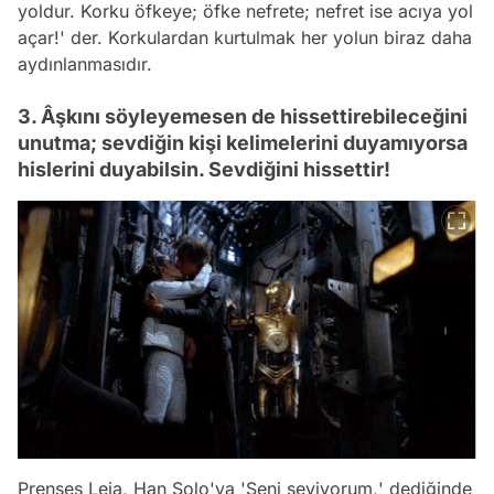
yoldur. Korku öfkeye; öfke nefrete; nefret ise acıya yol
açar!
' der. Korkulardan kurtulmak her yolun biraz daha
aydınlanmasıdır.
3. Âşkını söyleyemesen de hissettirebileceğini
unutma; sevdiğin kişi kelimelerini duyamıyorsa
hislerini duyabilsin. Sevdiğini hissettir!
Prenses Leia, Han Solo'ya '
Seni seviyorum,
' dediğinde