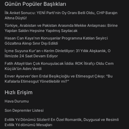
Günün Popüler Başlıkları
İlk Anket Sonucu: YENİ Parti'nin Oy Oranı Belli Oldu, CHP Barajın
Altına Düştü!
Türkiye, Arabistan ve Pakistan Arasında Mekke Anlaşması: Birine
Yapılan Saldırı Hepsine Yapılmış Sayılacak
Hasan Can Kaya’nın Konuşanlar Programına Katılan Seyirci
Gözaltına Alınıp Sınır Dışı Edildi
İçme Suyuna Kur'an-ı Kerim Dinletiliyor: 31 Yıllık Alışkanlık, O
İlimizde 24 Saat Devam Ediyor
Fatih Altaylı’dan Çok Konuşulacak İddia: ROK İtirafçı Oldu Cem
Küçük’ün Adını Verdi
Enver Aysever'den Erdal Beşikçioğlu ve Etimesgut Çıkışı: “Bu
Kafalarla Etimesgut Yönetilebilir mi?”
Hızlı Erişim
Hava Durumu
Son Depremler Listesi
Evlilik Yıl Dönümü Sözleri! En Özel Romantik, Duygusal ve Resimli
Evlilik Yıl dönümü Mesajları