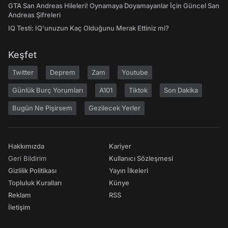
GTA San Andreas Hileleri! Oynamaya Doyamayanlar İçin Güncel San
Andreas Şifreleri
IQ Testi: IQ'unuzun Kaç Olduğunu Merak Ettiniz mi?
Keşfet
Twitter
Deprem
Zam
Youtube
Günlük Burç Yorumları
A101
Tiktok
Son Dakika
Bugün Ne Pişirsem
Gezilecek Yerler
Hakkımızda
Kariyer
Geri Bildirim
Kullanıcı Sözleşmesi
Gizlilik Politikası
Yayın İlkeleri
Topluluk Kuralları
Künye
Reklam
RSS
İletişim