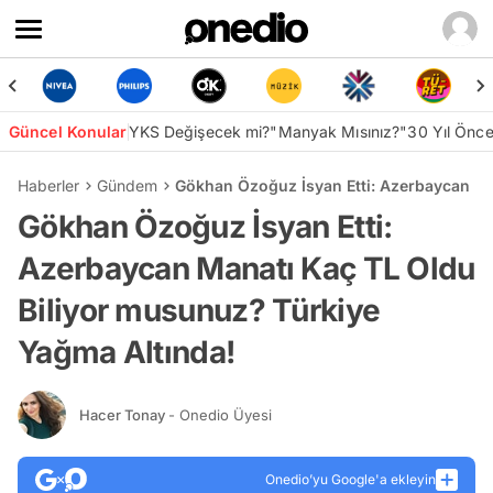
Güncel Konular
YKS Değişecek mi?
"Manyak Mısınız?"
30 Yıl Önc
Haberler
Gündem
Gökhan Özoğuz İsyan Etti: Azerbaycan Ma
Gökhan Özoğuz İsyan Etti:
Azerbaycan Manatı Kaç TL Oldu
Biliyor musunuz? Türkiye
Yağma Altında!
Hacer Tonay
- Onedio Üyesi
Onedio’yu Google'a ekleyin