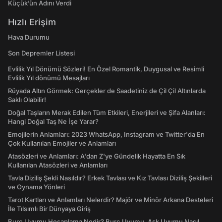
Küçük’ün Adını Verdi
Hızlı Erişim
Hava Durumu
Son Depremler Listesi
Evlilik Yıl Dönümü Sözleri! En Özel Romantik, Duygusal ve Resimli
Evlilik Yıl dönümü Mesajları
Rüyada Altın Görmek: Gerçekler de Saadetiniz de Çil Çil Altınlarda
Saklı Olabilir!
Doğal Taşların Merak Edilen Tüm Etkileri, Enerjileri ve Şifa Alanları:
Hangi Doğal Taş Ne İşe Yarar?
Emojilerin Anlamları: 2023 WhatsApp, Instagram ve Twitter'da En
Çok Kullanılan Emojiler ve Anlamları
Atasözleri ve Anlamları: A'dan Z'ye Gündelik Hayatta En Sık
Kullanılan Atasözleri ve Anlamları
Tavla Diziliş Şekli Nasıldır? Erkek Tavlası ve Kız Tavlası Diziliş Şekilleri
ve Oynama Yönleri
Tarot Kartları ve Anlamları Nelerdir? Majör ve Minör Arkana Desteleri
İle Tılsımlı Bir Dünyaya Giriş
Burç Uyumu Hesaplama Nedir? Burç Uyumu, Aşk Uyumu Nasıl