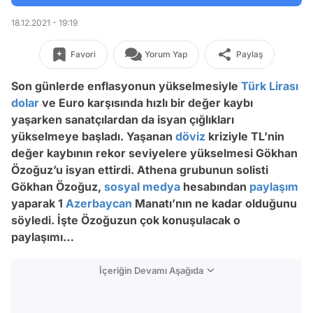
18.12.2021 - 19:19
Favori
Yorum Yap
Paylaş
Son günlerde enflasyonun yükselmesiyle
Türk Lirası
dolar
ve Euro karşısında hızlı bir değer kaybı
yaşarken sanatçılardan da isyan çığlıkları
yükselmeye başladı. Yaşanan
döviz
kriziyle TL’nin
değer kaybının rekor seviyelere yükselmesi Gökhan
Özoğuz’u isyan ettirdi. Athena grubunun solisti
Gökhan Özoğuz,
sosyal medya
hesabından
paylaşım
yaparak 1
Azerbaycan
Manatı’nın ne kadar olduğunu
söyledi. İşte Özoğuzun çok konuşulacak o
paylaşımı…
İçeriğin Devamı Aşağıda