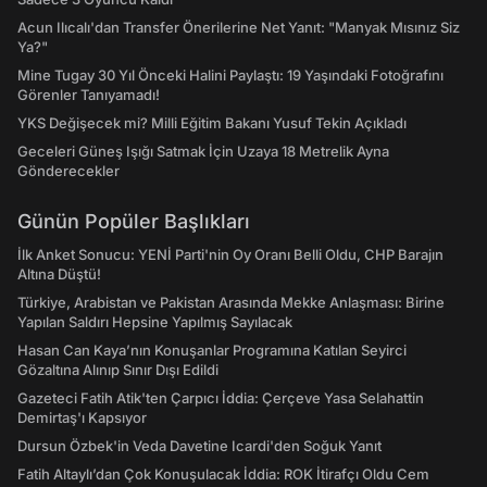
Acun Ilıcalı'dan Transfer Önerilerine Net Yanıt: "Manyak Mısınız Siz
Ya?"
Mine Tugay 30 Yıl Önceki Halini Paylaştı: 19 Yaşındaki Fotoğrafını
Görenler Tanıyamadı!
YKS Değişecek mi? Milli Eğitim Bakanı Yusuf Tekin Açıkladı
Geceleri Güneş Işığı Satmak İçin Uzaya 18 Metrelik Ayna
Gönderecekler
Günün Popüler Başlıkları
İlk Anket Sonucu: YENİ Parti'nin Oy Oranı Belli Oldu, CHP Barajın
Altına Düştü!
Türkiye, Arabistan ve Pakistan Arasında Mekke Anlaşması: Birine
Yapılan Saldırı Hepsine Yapılmış Sayılacak
Hasan Can Kaya’nın Konuşanlar Programına Katılan Seyirci
Gözaltına Alınıp Sınır Dışı Edildi
Gazeteci Fatih Atik'ten Çarpıcı İddia: Çerçeve Yasa Selahattin
Demirtaş'ı Kapsıyor
Dursun Özbek'in Veda Davetine Icardi'den Soğuk Yanıt
Fatih Altaylı’dan Çok Konuşulacak İddia: ROK İtirafçı Oldu Cem