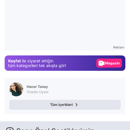
Video
Test
Reklam
Gündem
Keşfet
ile ziyaret ettiğin
Magazin
tüm kategorileri tek akışta gör!
Video
Test
Hacer Tonay
Onedio Üyesi
Tüm içerikleri