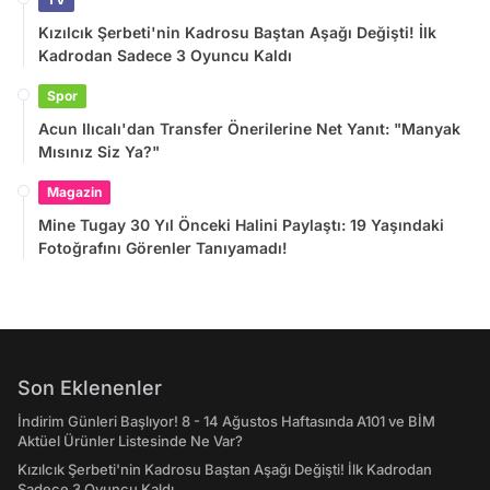
Kızılcık Şerbeti'nin Kadrosu Baştan Aşağı Değişti! İlk
Kadrodan Sadece 3 Oyuncu Kaldı
Spor
Acun Ilıcalı'dan Transfer Önerilerine Net Yanıt: "Manyak
Mısınız Siz Ya?"
Magazin
Mine Tugay 30 Yıl Önceki Halini Paylaştı: 19 Yaşındaki
Fotoğrafını Görenler Tanıyamadı!
Son Eklenenler
İndirim Günleri Başlıyor! 8 - 14 Ağustos Haftasında A101 ve BİM
Aktüel Ürünler Listesinde Ne Var?
Kızılcık Şerbeti'nin Kadrosu Baştan Aşağı Değişti! İlk Kadrodan
Sadece 3 Oyuncu Kaldı