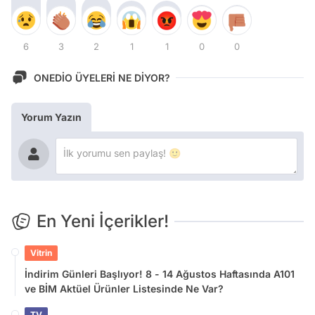
6
3
2
1
1
0
0
ONEDİO ÜYELERİ NE DİYOR?
Yorum Yazın
En Yeni İçerikler!
Vitrin
İndirim Günleri Başlıyor! 8 - 14 Ağustos Haftasında A101
ve BİM Aktüel Ürünler Listesinde Ne Var?
TV