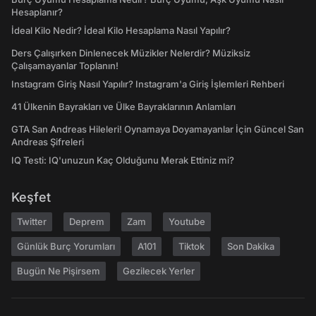
Hesaplanır?
İdeal Kilo Nedir? İdeal Kilo Hesaplama Nasıl Yapılır?
Ders Çalışırken Dinlenecek Müzikler Nelerdir? Müziksiz
Çalışamayanlar Toplanın!
Instagram Giriş Nasıl Yapılır? Instagram'a Giriş İşlemleri Rehberi
41 Ülkenin Bayrakları ve Ülke Bayraklarının Anlamları
GTA San Andreas Hileleri! Oynamaya Doyamayanlar İçin Güncel San
Andreas Şifreleri
IQ Testi: IQ'unuzun Kaç Olduğunu Merak Ettiniz mi?
Keşfet
Twitter
Deprem
Zam
Youtube
Günlük Burç Yorumları
A101
Tiktok
Son Dakika
Bugün Ne Pişirsem
Gezilecek Yerler