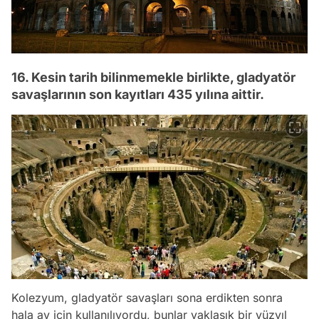
16. Kesin tarih bilinmemekle birlikte, gladyatör
savaşlarının son kayıtları 435 yılına aittir.
Kolezyum, gladyatör savaşları sona erdikten sonra
hala av için kullanılıyordu, bunlar yaklaşık bir yüzyıl