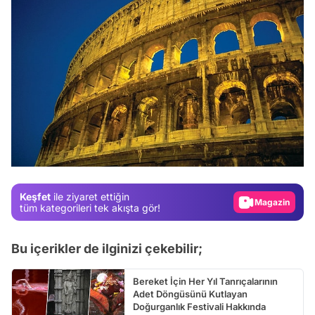
Video
Test
Gündem
Magazin
Keşfet
ile ziyaret ettiğin
Video
tüm kategorileri tek akışta gör!
Test
Bu içerikler de ilginizi çekebilir;
Bereket İçin Her Yıl Tanrıçalarının
Adet Döngüsünü Kutlayan
Doğurganlık Festivali Hakkında