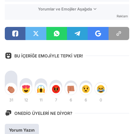
Yorumlar ve Emojiler Aşağıda
Reklam
BU İÇERİĞE EMOJİYLE TEPKİ VER!
31
12
11
7
6
6
0
ONEDİO ÜYELERİ NE DİYOR?
Yorum Yazın