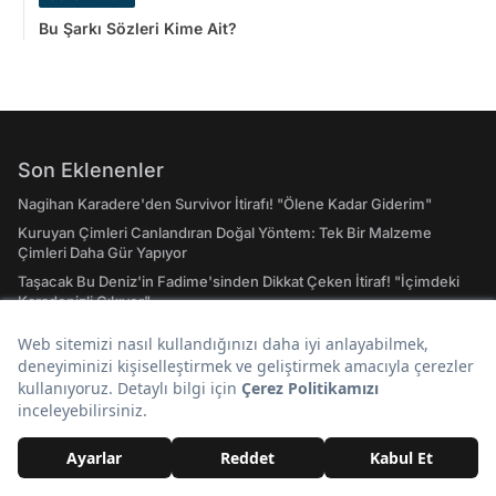
Bu Şarkı Sözleri Kime Ait?
Son Eklenenler
Nagihan Karadere'den Survivor İtirafı! "Ölene Kadar Giderim"
Kuruyan Çimleri Canlandıran Doğal Yöntem: Tek Bir Malzeme
Çimleri Daha Gür Yapıyor
Taşacak Bu Deniz'in Fadime'sinden Dikkat Çeken İtiraf! "İçimdeki
Karadenizli Çıkıyor"
Bu Şarkı Sözleri Kime Ait?
Game of Thrones Hayranlarına Büyük Müjde! İlk Sinema Filmi
Resmen Geliyor
Psikologlar Açıkladı: Yemek Pişirirken Bulaşıkları Yıkamanın 4
Psikolojik Nedeni
Günün Popüler Başlıkları