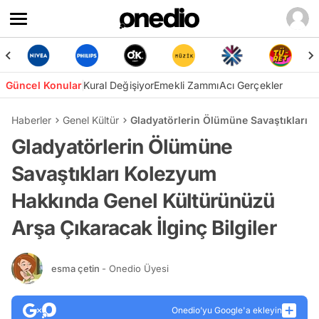
Güncel Konular
Kural Değişiyor
Emekli Zammı
Acı Gerçekler
Haberler
Genel Kültür
Gladyatörlerin Ölümüne Savaştıkları K
Gladyatörlerin Ölümüne
Savaştıkları Kolezyum
Hakkında Genel Kültürünüzü
Arşa Çıkaracak İlginç Bilgiler
esma çetin
- Onedio Üyesi
Onedio’yu Google'a ekleyin