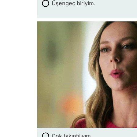
Üşengeç biriyim.
Çok takıntılıyım.