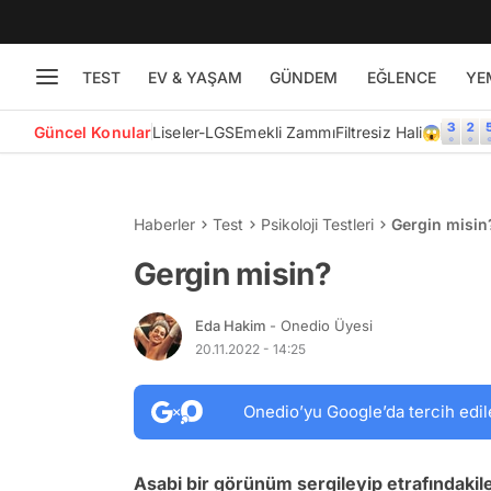
TEST
EV & YAŞAM
GÜNDEM
EĞLENCE
YE
Güncel Konular
Liseler-LGS
Emekli Zammı
Filtresiz Hali😱
Haberler
Test
Psikoloji Testleri
Gergin misin
Gergin misin?
Eda Hakim
- Onedio Üyesi
20.11.2022 - 14:25
Onedio’yu Google’da tercih edil
Asabi bir görünüm sergileyip etrafındakil