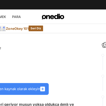
MEK
PARA
ZoneOkey 101
Seri Diz
?
en kaynak olarak ekleyin
eri geriyor musun yoksa oldukça ılımlı ve