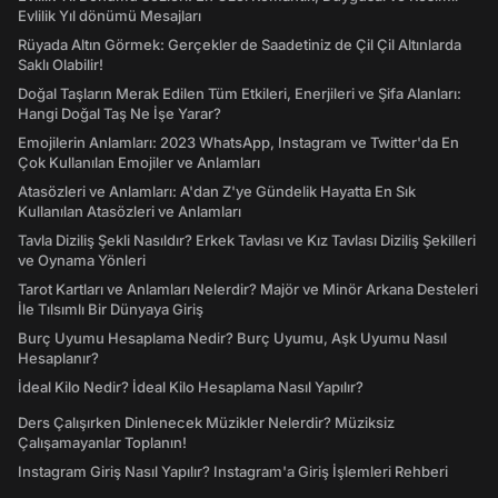
Evlilik Yıl dönümü Mesajları
Rüyada Altın Görmek: Gerçekler de Saadetiniz de Çil Çil Altınlarda
Saklı Olabilir!
Doğal Taşların Merak Edilen Tüm Etkileri, Enerjileri ve Şifa Alanları:
Hangi Doğal Taş Ne İşe Yarar?
Emojilerin Anlamları: 2023 WhatsApp, Instagram ve Twitter'da En
Çok Kullanılan Emojiler ve Anlamları
Atasözleri ve Anlamları: A'dan Z'ye Gündelik Hayatta En Sık
Kullanılan Atasözleri ve Anlamları
Tavla Diziliş Şekli Nasıldır? Erkek Tavlası ve Kız Tavlası Diziliş Şekilleri
ve Oynama Yönleri
Tarot Kartları ve Anlamları Nelerdir? Majör ve Minör Arkana Desteleri
İle Tılsımlı Bir Dünyaya Giriş
Burç Uyumu Hesaplama Nedir? Burç Uyumu, Aşk Uyumu Nasıl
Hesaplanır?
İdeal Kilo Nedir? İdeal Kilo Hesaplama Nasıl Yapılır?
Ders Çalışırken Dinlenecek Müzikler Nelerdir? Müziksiz
Çalışamayanlar Toplanın!
Instagram Giriş Nasıl Yapılır? Instagram'a Giriş İşlemleri Rehberi