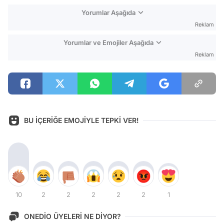
Yorumlar Aşağıda
Reklam
Yorumlar ve Emojiler Aşağıda
Reklam
BU İÇERİĞE EMOJİYLE TEPKİ VER!
10
2
2
2
2
2
1
ONEDİO ÜYELERİ NE DİYOR?