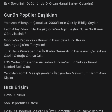
Eski Sevgilinin Düğününde Dj Olsan Hangi Şarkıyı Çalardın?
Günün Popüler Başlıkları
Yalnızca Milenyum Çocukları 2000'lilerin Çok İyi Bildiği Şeyler
Fatih Altaylı'dan Erdal Beşikçioğlu'na Ağır Eleştiri: "Ulan Siz Kamu
Görevlisisiniz"
Google'ın Yapay Zeka Biriminin Başındaki Türk: Koray
Kavukçuoğlu'nu Tanıyalım!
Türk Hava Kuvvetleri'nin İlk Kadın Generalinin Dedesinin Çanakkale
Gazisi Olduğu Ortaya Çıktı
LGS Yerleştirmelerinin Ardından Türkiye'nin En Yüksek Puanlı
Liseleri Belli Oldu
Yaptıkları Komik Mesajlaşmalarla İletişimden Maksimum Verim Alan
Kişiler
Hızlı Erişim
Hava Durumu
Son Depremler Listesi
Evlilik Yıl Dönümü Sözleri! En Özel Romantik, Duygusal ve Resimli