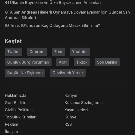
41 Ülkenin Bayrakları ve Ülke Bayraklarının Anlamları
GTA San Andreas Hileleri! Oynamaya Doyamayanlar İçin Güncel San
Andreas Şifreleri
IQ Testi: IQ'unuzun Kaç Olduğunu Merak Ettiniz mi?
Keşfet
Twitter
Deprem
Zam
Youtube
Günlük Burç Yorumları
A101
Tiktok
Son Dakika
Bugün Ne Pişirsem
Gezilecek Yerler
Hakkımızda
Kariyer
Geri Bildirim
Kullanıcı Sözleşmesi
Gizlilik Politikası
Yayın İlkeleri
Topluluk Kuralları
Künye
Reklam
RSS
İletişim