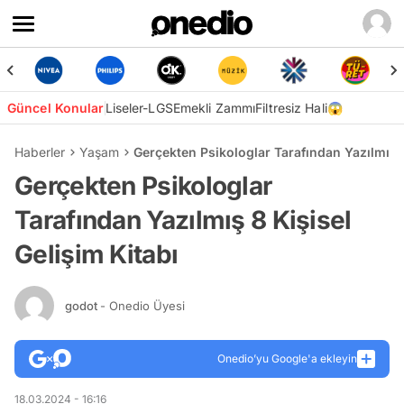
Güncel Konular
Liseler-LGS
Emekli Zammı
Filtresiz Hali😱
Haberler
Yaşam
Gerçekten Psikologlar Tarafından Yazılmış 8
Gerçekten Psikologlar
Tarafından Yazılmış 8 Kişisel
Gelişim Kitabı
godot
- Onedio Üyesi
Onedio’yu Google'a ekleyin
18.03.2024 - 16:16