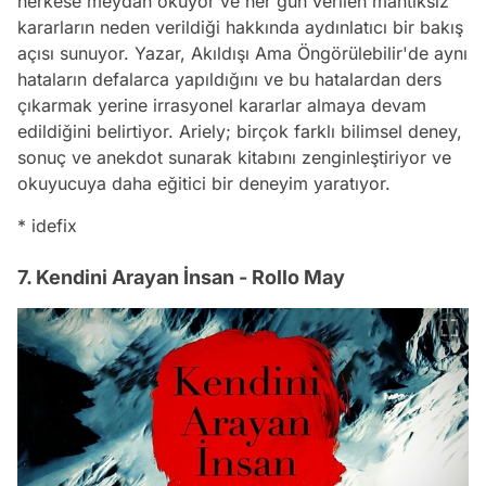
herkese meydan okuyor ve her gün verilen mantıksız
kararların neden verildiği hakkında aydınlatıcı bir bakış
açısı sunuyor. Yazar, Akıldışı Ama Öngörülebilir'de aynı
hataların defalarca yapıldığını ve bu hatalardan ders
çıkarmak yerine irrasyonel kararlar almaya devam
edildiğini belirtiyor. Ariely; birçok farklı bilimsel deney,
sonuç ve anekdot sunarak kitabını zenginleştiriyor ve
okuyucuya daha eğitici bir deneyim yaratıyor.
* idefix
7. Kendini Arayan İnsan - Rollo May