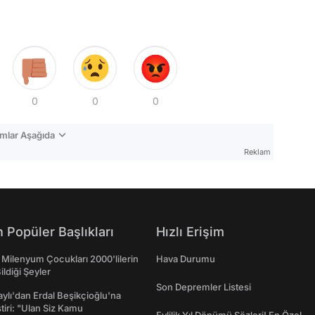
0
0
0
mlar Aşağıda
Reklam
 Popüler Başlıkları
Hızlı Erişim
 Milenyum Çocukları 2000'lilerin
Hava Durumu
ildiği Şeyler
Son Depremler Listesi
taylı'dan Erdal Beşikçioğlu'na
ştiri: "Ulan Siz Kamu