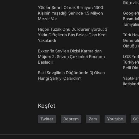
Görevlis
'Ölüler Şehri' Olarak Biliniyor: 1300
Kişinin Yaşadığı Şehirde 1,5 Milyon
Google'ı
Mezar Var
Başında
Tanıyalı
Hiçbir Tuzak Onu Durduramıyordu: 3
Yıldır Çiftçilerin Baş Belası Olan Kedi
Türk Hav
Yakalandı
Generali
Olduğu O
Exxen'in Sevilen Dizisi Karma'dan
Müjde: 2. Sezon Çekimleri Resmen
LGS Yerl
Başladı!
Türkiye'
Belli Ol
Eski Sevgilinin Düğününde Dj Olsan
Hangi Şarkıyı Çalardın?
Yaptıkla
İletişim
Keşfet
Twitter
Deprem
Zam
Youtube
Gü