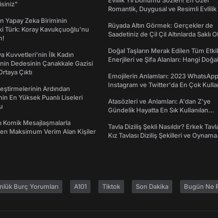
Evlilik Yıl Dönümü Sözleri! En Özel
isiniz"
Romantik, Duygusal ve Resimli Evlilik 
dönümü Mesajları
n Yapay Zeka Biriminin
Rüyada Altın Görmek: Gerçekler de
ki Türk: Koray Kavukçuoğlu'nu
Saadetiniz de Çil Çil Altınlarda Saklı Ol
m!
Doğal Taşların Merak Edilen Tüm Etkil
a Kuvvetleri'nin İlk Kadın
Enerjileri ve Şifa Alanları: Hangi Doğa
nin Dedesinin Çanakkale Gazisi
Ne İşe Yarar?
rtaya Çıktı
Emojilerin Anlamları: 2023 WhatsApp
Instagram ve Twitter'da En Çok Kulla
eştirmelerinin Ardından
Emojiler ve Anlamları
nin En Yüksek Puanlı Liseleri
Atasözleri ve Anlamları: A'dan Z'ye
du
Gündelik Hayatta En Sık Kullanılan
Atasözleri ve Anlamları
rı Komik Mesajlaşmalarla
Tavla Diziliş Şekli Nasıldır? Erkek Tavl
den Maksimum Verim Alan Kişiler
Kız Tavlası Diziliş Şekilleri ve Oynama
Yönleri
nlük Burç Yorumları
A101
Tiktok
Son Dakika
Bugün Ne P