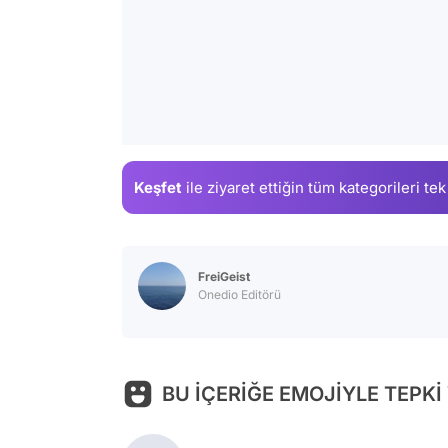
Keşfet
ile ziyaret ettiğin
tüm kategorileri tek
FreiGeist
Onedio Editörü
BU İÇERİĞE EMOJİYLE TEPKİ