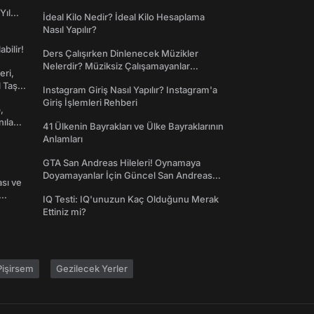
Yıl
İdeal Kilo Nedir? İdeal Kilo Hesaplama
Nasıl Yapılır?
abilir!
Ders Çalışırken Dinlenecek Müzikler
Nelerdir? Müziksiz Çalışamayanlar
eri,
Toplanın!
l Taş
Instagram Giriş Nasıl Yapılır? Instagram'a
Giriş İşlemleri Rehberi
,
nılan
41 Ülkenin Bayrakları ve Ülke Bayraklarının
Anlamları
GTA San Andreas Hileleri! Oynamaya
Doyamayanlar İçin Güncel San Andreas
ası ve
Şifreleri
IQ Testi: IQ'unuzun Kaç Olduğunu Merak
Ettiniz mi?
işirsem
Gezilecek Yerler