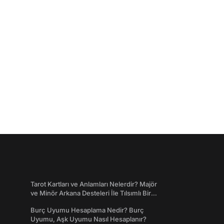
Tarot Kartları ve Anlamları Nelerdir? Majör
ve Minör Arkana Desteleri İle Tılsımlı Bir
Dünyaya Giriş
Burç Uyumu Hesaplama Nedir? Burç
Uyumu, Aşk Uyumu Nasıl Hesaplanır?