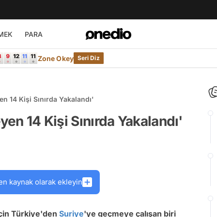
MEK
PARA
Zone Okey
Seri Diz
en 14 Kişi Sınırda Yakalandı'
eyen 14 Kişi Sınırda Yakalandı'
en kaynak olarak ekleyin
için Türkiye'den
Suriye
'ye geçmeye çalışan biri