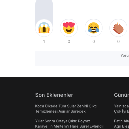
1
0
0
0
Yoru
Son Eklenenler
Günün
Koca Ülkede Tüm Sular Zehirli Çıktı:
Yalnızca
Temizlemesi Asırlar Sürecek
Çok İyi B
Yıllar Sonra Ortaya Çıktı: Poyraz
Fatih Al
Karayel'in Meltem'i Hare Sürel Evlendi!
Ağır Ele