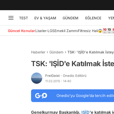
TEST
EV & YAŞAM
GÜNDEM
EĞLENCE
YE
Güncel Konular
Liseler-LGS
Emekli Zammı
Filtresiz Hali😱
Haberler
Gündem
TSK: 'IŞİD'e Katılmak İstey
TSK: 'IŞİD'e Katılmak İst
FreiGeist
- Onedio Editörü
11.02.2015 - 14:40
Onedio’yu Google’da tercih edil
Genelkurmay Başkanlığı,
IŞİD
'e katılmak 