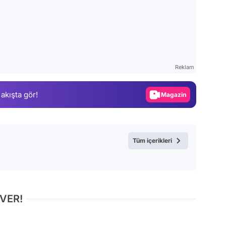
Video
Test
Reklam
Gündem
 akışta gör!
Magazin
Video
Test
Tüm içerikleri
 VER!