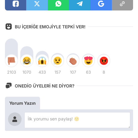
BU İÇERİĞE EMOJİYLE TEPKİ VER!
2103
1070
433
157
107
63
8
ONEDİO ÜYELERİ NE DİYOR?
Yorum Yazın