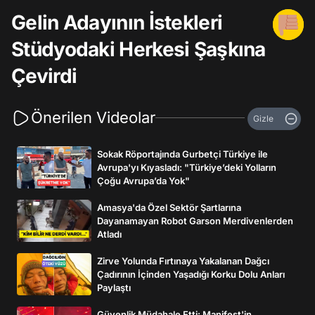
Gelin Adayının İstekleri
Stüdyodaki Herkesi Şaşkına
Çevirdi
Önerilen Videolar
Gizle
Sokak Röportajında Gurbetçi Türkiye ile
Avrupa'yı Kıyasladı: "Türkiye’deki Yolların
Çoğu Avrupa’da Yok"
Amasya'da Özel Sektör Şartlarına
Dayanamayan Robot Garson Merdivenlerden
Atladı
Zirve Yolunda Fırtınaya Yakalanan Dağcı
Çadırının İçinden Yaşadığı Korku Dolu Anları
Paylaştı
Güvenlik Müdahale Etti: Manifest'in