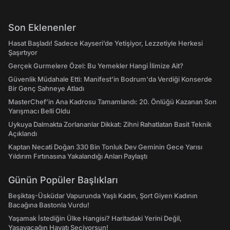
Son Eklenenler
Hasat Başladı! Sadece Kayseri’de Yetişiyor, Lezzetiyle Herkesi
Şaşırtıyor
Gerçek Gurmelere Özel: Bu Yemekler Hangi İlimize Ait?
Güvenlik Müdahale Etti: Manifest'in Bodrum'da Verdiği Konserde
Bir Genç Sahneye Atladı
MasterChef’in Ana Kadrosu Tamamlandı: 20. Önlüğü Kazanan Son
Yarışmacı Belli Oldu
Uykuya Dalmakta Zorlananlar Dikkat: Zihni Rahatlatan Basit Teknik
Açıklandı
Kaptan Necati Doğan 330 Bin Tonluk Dev Geminin Gece Yarısı
Yıldırım Fırtınasına Yakalandığı Anları Paylaştı
Günün Popüler Başlıkları
Beşiktaş-Üsküdar Vapurunda Yaşlı Kadın, Şort Giyen Kadının
Bacağına Bastonla Vurdu!
Yaşamak İstediğin Ülke Hangisi? Haritadaki Yerini Değil,
Yaşayacağın Hayatı Seçiyorsun!