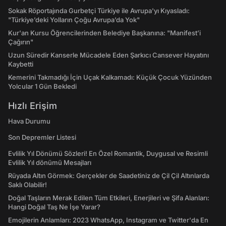
Sokak Röportajında Gurbetçi Türkiye ile Avrupa'yı Kıyasladı:
"Türkiye’deki Yolların Çoğu Avrupa’da Yok"
Kur'an Kursu Öğrencilerinden Belediye Başkanına: "Manifest’i
Çağırın"
Uzun Süredir Kanserle Mücadele Eden Şarkıcı Cansever Hayatını
Kaybetti
Kemerini Takmadığı İçin Uçak Kalkamadı: Küçük Çocuk Yüzünden
Yolcular 1 Gün Bekledi
Hızlı Erişim
Hava Durumu
Son Depremler Listesi
Evlilik Yıl Dönümü Sözleri! En Özel Romantik, Duygusal ve Resimli
Evlilik Yıl dönümü Mesajları
Rüyada Altın Görmek: Gerçekler de Saadetiniz de Çil Çil Altınlarda
Saklı Olabilir!
Doğal Taşların Merak Edilen Tüm Etkileri, Enerjileri ve Şifa Alanları:
Hangi Doğal Taş Ne İşe Yarar?
Emojilerin Anlamları: 2023 WhatsApp, Instagram ve Twitter'da En