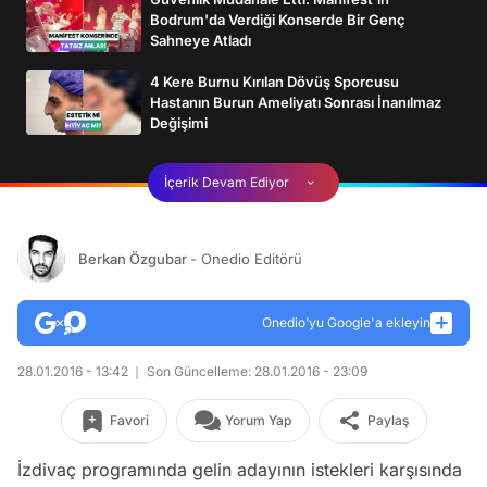
Bodrum'da Verdiği Konserde Bir Genç
Sahneye Atladı
4 Kere Burnu Kırılan Dövüş Sporcusu
Hastanın Burun Ameliyatı Sonrası İnanılmaz
Değişimi
İçerik Devam Ediyor
Berkan Özgubar
- Onedio Editörü
Onedio’yu Google'a ekleyin
28.01.2016 - 13:42
Son Güncelleme: 28.01.2016 - 23:09
Favori
Yorum Yap
Paylaş
İzdivaç programında gelin adayının istekleri karşısında