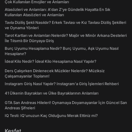
Çok Kullanılan Emojiler ve Anlamları
Atasözleri ve Anlamları: A'dan Z'ye Gündelik Hayatta En Sık
Kullanılan Atasözleri ve Anlamları
Tavla Diziliş Şekli Nasıldır? Erkek Tavlası ve Kız Tavlası Diziliş Şekilleri
ve Oynama Yönleri
Tarot Kartları ve Anlamları Nelerdir? Majör ve Minör Arkana Desteleri
İle Tılsımlı Bir Dünyaya Giriş
Burç Uyumu Hesaplama Nedir? Burç Uyumu, Aşk Uyumu Nasıl
Hesaplanır?
İdeal Kilo Nedir? İdeal Kilo Hesaplama Nasıl Yapılır?
Ders Çalışırken Dinlenecek Müzikler Nelerdir? Müziksiz
Çalışamayanlar Toplanın!
Instagram Giriş Nasıl Yapılır? Instagram'a Giriş İşlemleri Rehberi
41 Ülkenin Bayrakları ve Ülke Bayraklarının Anlamları
GTA San Andreas Hileleri! Oynamaya Doyamayanlar İçin Güncel San
Andreas Şifreleri
IQ Testi: IQ'unuzun Kaç Olduğunu Merak Ettiniz mi?
Keşfet