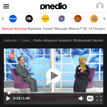
Güncel Konular
Bastonla Vurdu!
"Manyak Mısınız?"
30 Yıl Önce👀
Haberler
Video
Gelin Adayının İstekleri Stüdyodaki Herkesi 
0:03
/
1:44