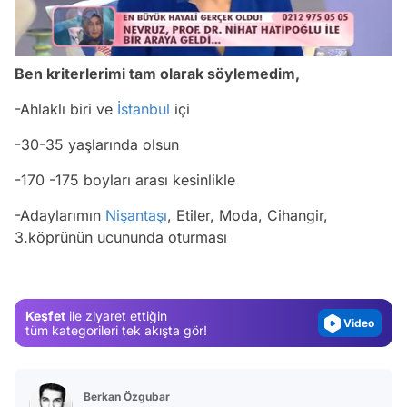
/
Ben kriterlerimi tam olarak söylemedim,
-Ahlaklı biri ve
İstanbul
içi
-30-35 yaşlarında olsun
-170 -175 boyları arası kesinlikle
Video
-Adaylarımın
Nişantaşı
, Etiler, Moda, Cihangir,
Test
3.köprünün ucununda oturması
Gündem
Magazin
Keşfet
ile ziyaret ettiğin
Video
tüm kategorileri tek akışta gör!
Test
Berkan Özgubar