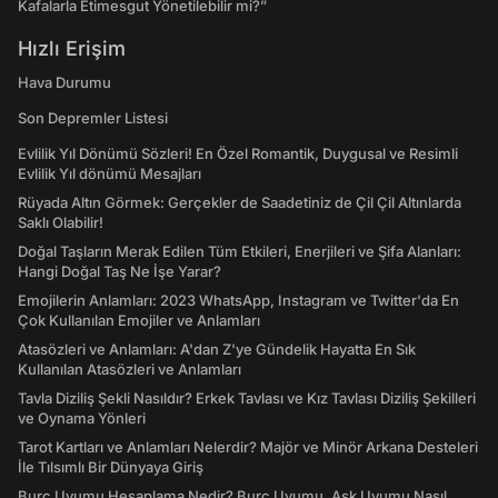
Kafalarla Etimesgut Yönetilebilir mi?”
Hızlı Erişim
Hava Durumu
Son Depremler Listesi
Evlilik Yıl Dönümü Sözleri! En Özel Romantik, Duygusal ve Resimli
Evlilik Yıl dönümü Mesajları
Rüyada Altın Görmek: Gerçekler de Saadetiniz de Çil Çil Altınlarda
Saklı Olabilir!
Doğal Taşların Merak Edilen Tüm Etkileri, Enerjileri ve Şifa Alanları:
Hangi Doğal Taş Ne İşe Yarar?
Emojilerin Anlamları: 2023 WhatsApp, Instagram ve Twitter'da En
Çok Kullanılan Emojiler ve Anlamları
Atasözleri ve Anlamları: A'dan Z'ye Gündelik Hayatta En Sık
Kullanılan Atasözleri ve Anlamları
Tavla Diziliş Şekli Nasıldır? Erkek Tavlası ve Kız Tavlası Diziliş Şekilleri
ve Oynama Yönleri
Tarot Kartları ve Anlamları Nelerdir? Majör ve Minör Arkana Desteleri
İle Tılsımlı Bir Dünyaya Giriş
Burç Uyumu Hesaplama Nedir? Burç Uyumu, Aşk Uyumu Nasıl