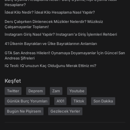
Hesaplanır?
İdeal Kilo Nedir? İdeal Kilo Hesaplama Nasıl Yapılır?
Ders Çalışırken Dinlenecek Müzikler Nelerdir? Müziksiz
Çalışamayanlar Toplanın!
Instagram Giriş Nasıl Yapılır? Instagram'a Giriş İşlemleri Rehberi
41 Ülkenin Bayrakları ve Ülke Bayraklarının Anlamları
GTA San Andreas Hileleri! Oynamaya Doyamayanlar İçin Güncel San
Andreas Şifreleri
IQ Testi: IQ'unuzun Kaç Olduğunu Merak Ettiniz mi?
Keşfet
Twitter
Deprem
Zam
Youtube
Günlük Burç Yorumları
A101
Tiktok
Son Dakika
Bugün Ne Pişirsem
Gezilecek Yerler