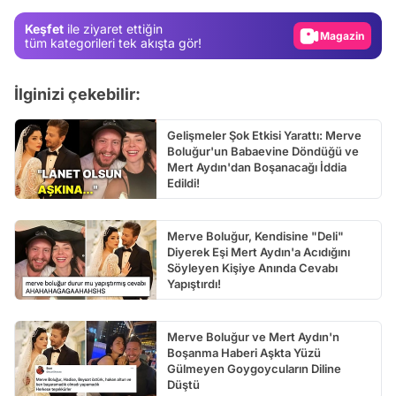
Magazin
Keşfet
ile ziyaret ettiğin
Video
tüm kategorileri tek akışta gör!
Test
İlginizi çekebilir:
Gelişmeler Şok Etkisi Yarattı: Merve
Boluğur'un Babaevine Döndüğü ve
Mert Aydın'dan Boşanacağı İddia
Edildi!
Merve Boluğur, Kendisine "Deli"
Diyerek Eşi Mert Aydın'a Acıdığını
Söyleyen Kişiye Anında Cevabı
Yapıştırdı!
Merve Boluğur ve Mert Aydın'n
Boşanma Haberi Aşkta Yüzü
Gülmeyen Goygoycuların Diline
Düştü