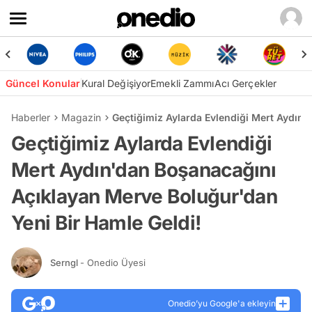
Güncel Konular
Kural Değişiyor
Emekli Zammı
Acı Gerçekler
Haberler
Magazin
Geçtiğimiz Aylarda Evlendiği Mert Aydın'
Geçtiğimiz Aylarda Evlendiği
Mert Aydın'dan Boşanacağını
Açıklayan Merve Boluğur'dan
Yeni Bir Hamle Geldi!
Serngl
- Onedio Üyesi
Onedio’yu Google'a ekleyin