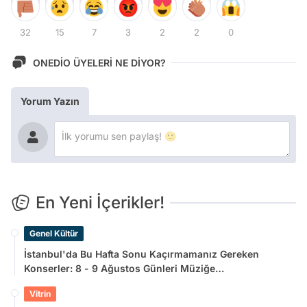
32
15
7
3
2
2
0
ONEDİO ÜYELERİ NE DİYOR?
Yorum Yazın
En Yeni İçerikler!
Genel Kültür
İstanbul'da Bu Hafta Sonu Kaçırmamanız Gereken
Konserler: 8 - 9 Ağustos Günleri Müziğe
Doyamayacaksınız!
Vitrin