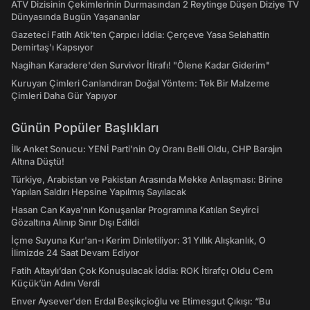
ATV Dizisinin Çekimlerinin Durmasından 2 Reytinge Düşen Diziye TV
Dünyasında Bugün Yaşananlar
Gazeteci Fatih Atik'ten Çarpıcı İddia: Çerçeve Yasa Selahattin
Demirtaş'ı Kapsıyor
Nagihan Karadere'den Survivor İtirafı! "Ölene Kadar Giderim"
Kuruyan Çimleri Canlandıran Doğal Yöntem: Tek Bir Malzeme
Çimleri Daha Gür Yapıyor
Günün Popüler Başlıkları
İlk Anket Sonucu: YENİ Parti'nin Oy Oranı Belli Oldu, CHP Barajın
Altına Düştü!
Türkiye, Arabistan ve Pakistan Arasında Mekke Anlaşması: Birine
Yapılan Saldırı Hepsine Yapılmış Sayılacak
Hasan Can Kaya’nın Konuşanlar Programına Katılan Seyirci
Gözaltına Alınıp Sınır Dışı Edildi
İçme Suyuna Kur'an-ı Kerim Dinletiliyor: 31 Yıllık Alışkanlık, O
İlimizde 24 Saat Devam Ediyor
Fatih Altaylı’dan Çok Konuşulacak İddia: ROK İtirafçı Oldu Cem
Küçük’ün Adını Verdi
Enver Aysever'den Erdal Beşikçioğlu ve Etimesgut Çıkışı: “Bu