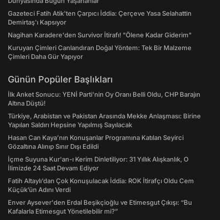
Dünyasında Bugün Yaşananlar
Gazeteci Fatih Atik'ten Çarpıcı İddia: Çerçeve Yasa Selahattin
Demirtaş'ı Kapsıyor
Nagihan Karadere'den Survivor İtirafı! "Ölene Kadar Giderim"
Kuruyan Çimleri Canlandıran Doğal Yöntem: Tek Bir Malzeme
Çimleri Daha Gür Yapıyor
Günün Popüler Başlıkları
İlk Anket Sonucu: YENİ Parti'nin Oy Oranı Belli Oldu, CHP Barajın
Altına Düştü!
Türkiye, Arabistan ve Pakistan Arasında Mekke Anlaşması: Birine
Yapılan Saldırı Hepsine Yapılmış Sayılacak
Hasan Can Kaya’nın Konuşanlar Programına Katılan Seyirci
Gözaltına Alınıp Sınır Dışı Edildi
İçme Suyuna Kur'an-ı Kerim Dinletiliyor: 31 Yıllık Alışkanlık, O
İlimizde 24 Saat Devam Ediyor
Fatih Altaylı’dan Çok Konuşulacak İddia: ROK İtirafçı Oldu Cem
Küçük’ün Adını Verdi
Enver Aysever'den Erdal Beşikçioğlu ve Etimesgut Çıkışı: “Bu
Kafalarla Etimesgut Yönetilebilir mi?”