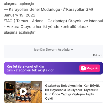
ulaşıma açılmıştır.
— Karayolları Genel Müdürlüğü (@KarayollariGM)
January 19, 2022
'TAG ( Tarsus -
Adana
-
Gaziantep
) Otoyolu ve
İstanbul
-
Ankara
Otoyolu her iki yönde kontrollü olarak
ulaşıma açılmıştır.'
Video
İçeriğin Devamı Aşağıda
Test
Reklam
Gündem
Keşfet
ile ziyaret ettiğin
Magazin
tüm kategorileri tek akışta gör!
Video
Test
Gaziantep Belediyesi'nin 'Karı Büyük
Bir Heyecanla Bekliyoruz' Diyerek 2
Gün Önce Yaptığı Paylaşım Tepki
Çekti