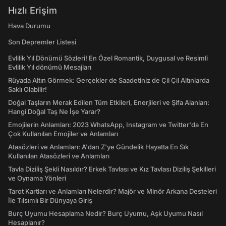
Hızlı Erişim
Hava Durumu
Son Depremler Listesi
Evlilik Yıl Dönümü Sözleri! En Özel Romantik, Duygusal ve Resimli
Evlilik Yıl dönümü Mesajları
Rüyada Altın Görmek: Gerçekler de Saadetiniz de Çil Çil Altınlarda
Saklı Olabilir!
Doğal Taşların Merak Edilen Tüm Etkileri, Enerjileri ve Şifa Alanları:
Hangi Doğal Taş Ne İşe Yarar?
Emojilerin Anlamları: 2023 WhatsApp, Instagram ve Twitter'da En
Çok Kullanılan Emojiler ve Anlamları
Atasözleri ve Anlamları: A'dan Z'ye Gündelik Hayatta En Sık
Kullanılan Atasözleri ve Anlamları
Tavla Diziliş Şekli Nasıldır? Erkek Tavlası ve Kız Tavlası Diziliş Şekilleri
ve Oynama Yönleri
Tarot Kartları ve Anlamları Nelerdir? Majör ve Minör Arkana Desteleri
İle Tılsımlı Bir Dünyaya Giriş
Burç Uyumu Hesaplama Nedir? Burç Uyumu, Aşk Uyumu Nasıl
Hesaplanır?