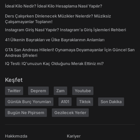
İdeal Kilo Nedir? İdeal Kilo Hesaplama Nasıl Yapılır?
Ders Çalışırken Dinlenecek Müzikler Nelerdir? Müziksiz
Çalışamayanlar Toplanın!
Instagram Giriş Nasıl Yapılır? Instagram'a Giriş İşlemleri Rehberi
41 Ülkenin Bayrakları ve Ülke Bayraklarının Anlamları
GTA San Andreas Hileleri! Oynamaya Doyamayanlar İçin Güncel San
Andreas Şifreleri
IQ Testi: IQ'unuzun Kaç Olduğunu Merak Ettiniz mi?
Keşfet
Twitter
Deprem
Zam
Youtube
Günlük Burç Yorumları
A101
Tiktok
Son Dakika
Bugün Ne Pişirsem
Gezilecek Yerler
Hakkımızda
Kariyer